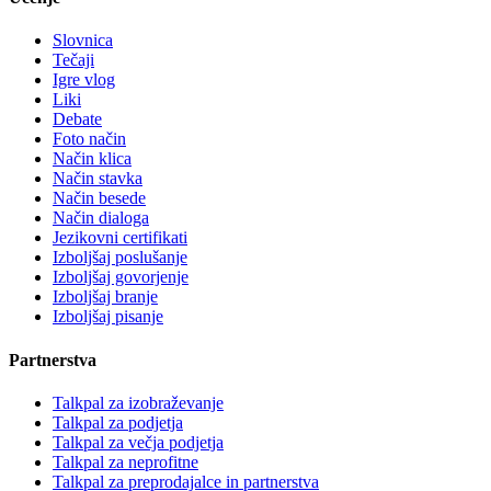
Slovnica
Tečaji
Igre vlog
Liki
Debate
Foto način
Način klica
Način stavka
Način besede
Način dialoga
Jezikovni certifikati
Izboljšaj poslušanje
Izboljšaj govorjenje
Izboljšaj branje
Izboljšaj pisanje
Partnerstva
Talkpal za izobraževanje
Talkpal za podjetja
Talkpal za večja podjetja
Talkpal za neprofitne
Talkpal za preprodajalce in partnerstva