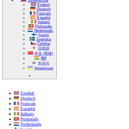
Slovenščina
English
Deutsch
Français
Español
Italiano
Português
Nederlands
Suomi
Svenska
Čeština
日本語
中文 (简体)
हिंदी
한국어
Українська
English
Deutsch
Français
Español
Italiano
Português
Nederlands