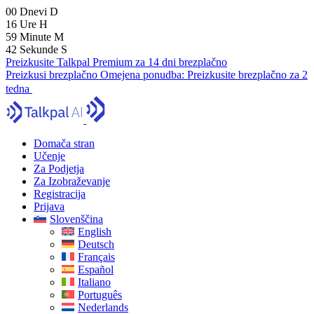
00
Dnevi
D
16
Ure
H
59
Minute
M
41
Sekunde
S
Preizkusite Talkpal Premium za 14 dni brezplačno
Preizkusi brezplačno
Omejena ponudba:
Preizkusite brezplačno za 2
tedna
Domača stran
Učenje
Za Podjetja
Za Izobraževanje
Registracija
Prijava
Slovenščina
English
Deutsch
Français
Español
Italiano
Português
Nederlands