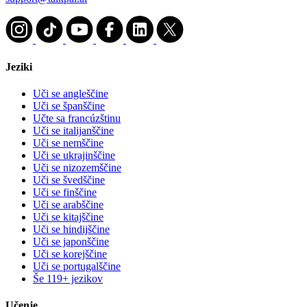
Jeziki
Uči se angleščine
Uči se španščine
Učte sa francúzštinu
Uči se italijanščine
Uči se nemščine
Uči se ukrajinščine
Uči se nizozemščine
Uči se švedščine
Uči se finščine
Uči se arabščine
Uči se kitajščine
Uči se hindijščine
Uči se japonščine
Uči se korejščine
Uči se portugalščine
Še 119+ jezikov
Učenje