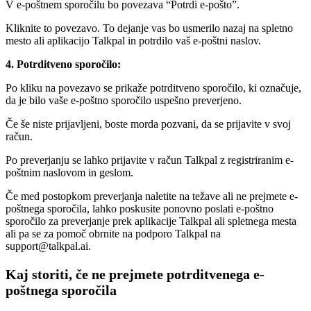
V e-poštnem sporočilu bo povezava “Potrdi e-pošto”.
Kliknite to povezavo. To dejanje vas bo usmerilo nazaj na spletno
mesto ali aplikacijo Talkpal in potrdilo vaš e-poštni naslov.
4. Potrditveno sporočilo:
Po kliku na povezavo se prikaže potrditveno sporočilo, ki označuje,
da je bilo vaše e-poštno sporočilo uspešno preverjeno.
Če še niste prijavljeni, boste morda pozvani, da se prijavite v svoj
račun.
Po preverjanju se lahko prijavite v račun Talkpal z registriranim e-
poštnim naslovom in geslom.
Če med postopkom preverjanja naletite na težave ali ne prejmete e-
poštnega sporočila, lahko poskusite ponovno poslati e-poštno
sporočilo za preverjanje prek aplikacije Talkpal ali spletnega mesta
ali pa se za pomoč obrnite na podporo Talkpal na
support@talkpal.ai.
Kaj storiti, če ne prejmete potrditvenega e-
poštnega sporočila