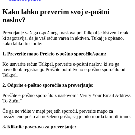
Kako lahko preverim svoj e-poštni
naslov?
Preverjanje vašega e-poštnega naslova pri Talkpal je bistven korak,
ki zagotavlja, da je vaš račun varen in aktiven. Tukaj je opisano,
kako lahko to storite:
1. Preverite mapo Prejeto e-poštno sporočilo/spam:
Ko ustvarite račun Talkpal, preverite e-poštni naslov, ki ste ga
navedli ob registraciji. Poiščite potrditveno e-poštno sporočilo od
Talkpal.
2. Odprite e-poštno sporočilo za preverjanje:
Poiščite e-poštno sporočilo z naslovom “Verify Your Email Address
To Začni”
Če ga ne vidite v mapi prejetih sporočil, preverite mapo za
nezaželeno pošto ali neželeno pošto, saj je bilo morda tam filtrirano.
3. Kliknite povezavo za preverjanje: