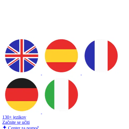
130+ jezikov
Začnite se učiti
Center za pomoč