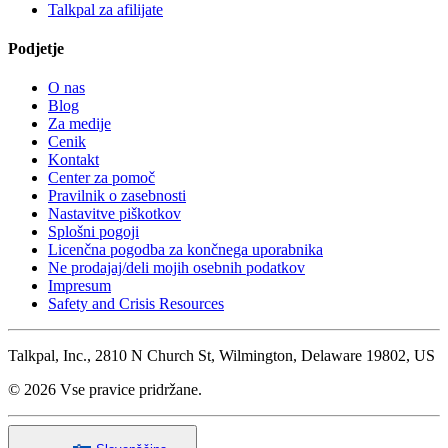
Talkpal za afilijate
Podjetje
O nas
Blog
Za medije
Cenik
Kontakt
Center za pomoč
Pravilnik o zasebnosti
Nastavitve piškotkov
Splošni pogoji
Licenčna pogodba za končnega uporabnika
Ne prodajaj/deli mojih osebnih podatkov
Impresum
Safety and Crisis Resources
Talkpal, Inc., 2810 N Church St, Wilmington, Delaware 19802, US
© 2026 Vse pravice pridržane.