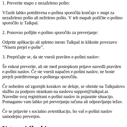
1. Preverite mapo z nezaželeno pošto:
Včasih lahko potrditvena e-poštna sporočila končajo v mapi za
nezaželeno pošto ali neželeno pošto. V teh mapah poiščite e-poštno
sporočilo iz Talkpal.
2. Ponovno pošljite e-poštno sporočilo za preverjanje:
Odprite aplikacijo ali spletno mesto Talkpal in kliknite povezavo
“Nisem prejel e-pošte”.
3. Prepričajte se, da ste vnesli pravilen e-poštni naslov:
Še enkrat preverite, ali ste med postopkom prijave navedli pravilen
e-poštni naslov. Če ste vnesli napačen e-poštni naslov, ne boste
prejeli potrditvenega e-poštnega sporočila.
Če nobeden od zgornjih korakov ne deluje, se obrnite na Talkpalovo
službo za podporo strankam na naslovu support@talkpal.ai.
Navedite svoj registrirani e-poštni naslov in pojasnite situacijo.
Pomagamo vam lahko pri preverjanju računa ali odpravljanju težav.
Če se prijavite s socialno avtentikacijo, bo vaš e-poštni naslov
samodejno preverjen.