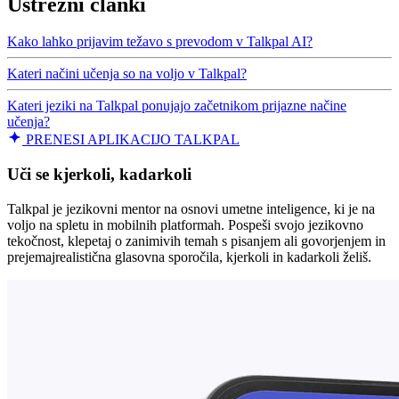
Ustrezni članki
Kako lahko prijavim težavo s prevodom v Talkpal AI?
Kateri načini učenja so na voljo v Talkpal?
Kateri jeziki na Talkpal ponujajo začetnikom prijazne načine
učenja?
PRENESI APLIKACIJO TALKPAL
Uči se kjerkoli, kadarkoli
Talkpal je jezikovni mentor na osnovi umetne inteligence, ki je na
voljo na spletu in mobilnih platformah. Pospeši svojo jezikovno
tekočnost, klepetaj o zanimivih temah s pisanjem ali govorjenjem in
prejemajrealistična glasovna sporočila, kjerkoli in kadarkoli želiš.