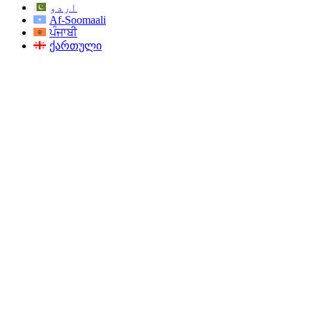
اردو
Af-Soomaali
ਪੰਜਾਬੀ
ქართული