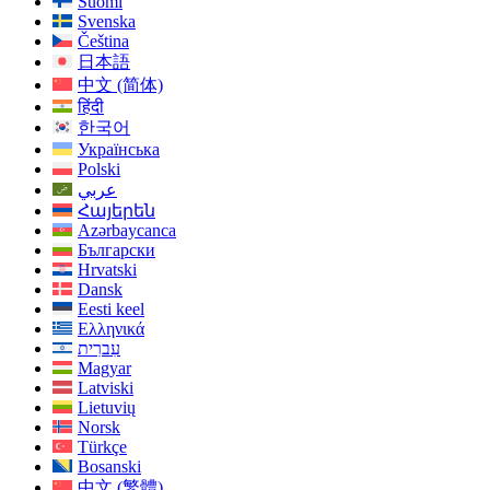
Suomi
Svenska
Čeština
日本語
中文 (简体)
हिंदी
한국어
Українська
Polski
عربي
Հայերեն
Azərbaycanca
Български
Hrvatski
Dansk
Eesti keel
Ελληνικά
עִברִית
Magyar
Latviski
Lietuvių
Norsk
Türkçe
Bosanski
中文 (繁體)