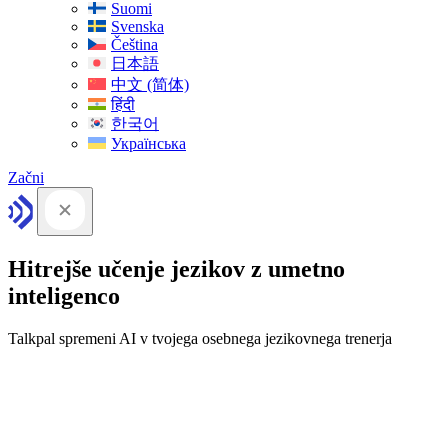
Suomi
Svenska
Čeština
日本語
中文 (简体)
हिंदी
한국어
Українська
Začni
Hitrejše učenje jezikov z umetno
inteligenco
Talkpal spremeni AI v tvojega osebnega jezikovnega trenerja