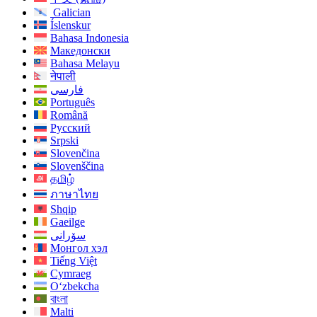
Galician
Íslenskur
Bahasa Indonesia
Македонски
Bahasa Melayu
नेपाली
فارسی
Português
Română
Русский
Srpski
Slovenčina
Slovenščina
தமிழ்
ภาษาไทย
Shqip
Gaeilge
سۆرانی
Монгол хэл
Tiếng Việt
Cymraeg
O‘zbekcha
বাংলা
Malti