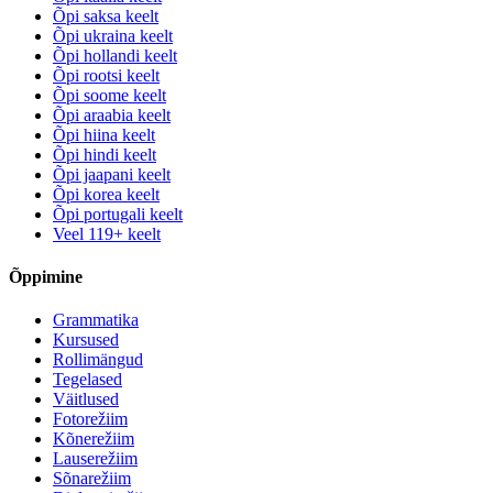
Õpi saksa keelt
Õpi ukraina keelt
Õpi hollandi keelt
Õpi rootsi keelt
Õpi soome keelt
Õpi araabia keelt
Õpi hiina keelt
Õpi hindi keelt
Õpi jaapani keelt
Õpi korea keelt
Õpi portugali keelt
Veel 119+ keelt
Õppimine
Grammatika
Kursused
Rollimängud
Tegelased
Väitlused
Fotorežiim
Kõnerežiim
Lauserežiim
Sõnarežiim