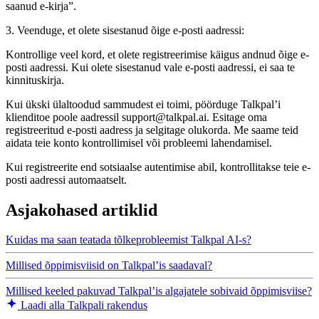
saanud e-kirja”.
3. Veenduge, et olete sisestanud õige e-posti aadressi:
Kontrollige veel kord, et olete registreerimise käigus andnud õige e-
posti aadressi. Kui olete sisestanud vale e-posti aadressi, ei saa te
kinnituskirja.
Kui ükski ülaltoodud sammudest ei toimi, pöörduge Talkpal’i
klienditoe poole aadressil support@talkpal.ai. Esitage oma
registreeritud e-posti aadress ja selgitage olukorda. Me saame teid
aidata teie konto kontrollimisel või probleemi lahendamisel.
Kui registreerite end sotsiaalse autentimise abil, kontrollitakse teie e-
posti aadressi automaatselt.
Asjakohased artiklid
Kuidas ma saan teatada tõlkeprobleemist Talkpal AI-s?
Millised õppimisviisid on Talkpal’is saadaval?
Millised keeled pakuvad Talkpal’is algajatele sobivaid õppimisviise?
Laadi alla Talkpali rakendus