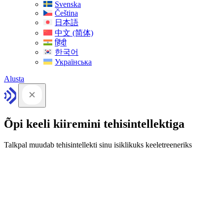
Svenska
Čeština
日本語
中文 (简体)
हिंदी
한국어
Українська
Alusta
Õpi keeli kiiremini tehisintellektiga
Talkpal muudab tehisintellekti sinu isiklikuks keeletreeneriks