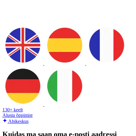
130+ keelt
Alusta õppimist
Abikeskus
Kuidas ma saan oma e-posti aadressi