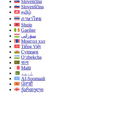
Slovenčina
Slovenščina
தமிழ்
ภาษาไทย
Shqip
Gaeilge
سۆرانی
Монгол хэл
Tiếng Việt
Cymraeg
O‘zbekcha
বাংলা
Malti
اردو
Af-Soomaali
ਪੰਜਾਬੀ
ქართული