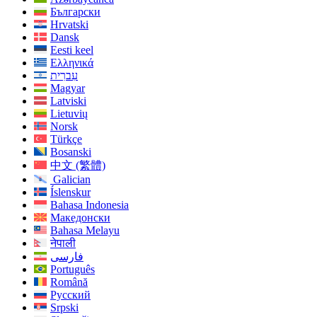
Български
Hrvatski
Dansk
Eesti keel
Ελληνικά
עִברִית
Magyar
Latviski
Lietuvių
Norsk
Türkçe
Bosanski
中文 (繁體)
Galician
Íslenskur
Bahasa Indonesia
Македонски
Bahasa Melayu
नेपाली
فارسی
Português
Română
Русский
Srpski