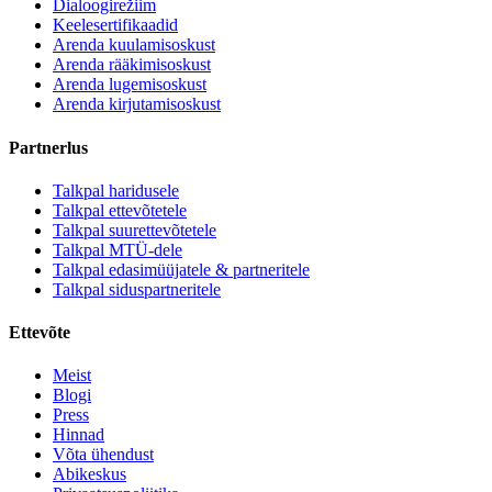
Dialoogirežiim
Keelesertifikaadid
Arenda kuulamisoskust
Arenda rääkimisoskust
Arenda lugemisoskust
Arenda kirjutamisoskust
Partnerlus
Talkpal haridusele
Talkpal ettevõtetele
Talkpal suurettevõtetele
Talkpal MTÜ-dele
Talkpal edasimüüjatele & partneritele
Talkpal siduspartneritele
Ettevõte
Meist
Blogi
Press
Hinnad
Võta ühendust
Abikeskus