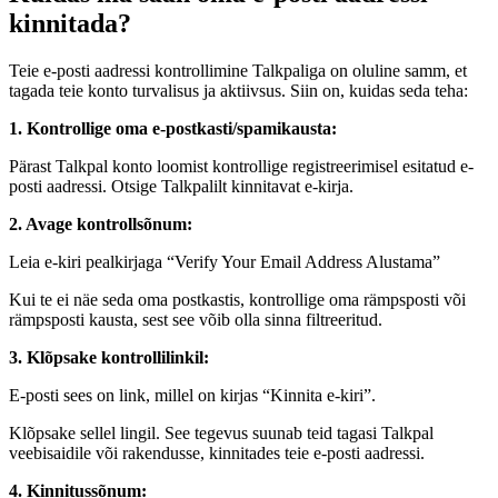
kinnitada?
Teie e-posti aadressi kontrollimine Talkpaliga on oluline samm, et
tagada teie konto turvalisus ja aktiivsus. Siin on, kuidas seda teha:
1. Kontrollige oma e-postkasti/spamikausta:
Pärast Talkpal konto loomist kontrollige registreerimisel esitatud e-
posti aadressi. Otsige Talkpalilt kinnitavat e-kirja.
2. Avage kontrollsõnum:
Leia e-kiri pealkirjaga “Verify Your Email Address Alustama”
Kui te ei näe seda oma postkastis, kontrollige oma rämpsposti või
rämpsposti kausta, sest see võib olla sinna filtreeritud.
3. Klõpsake kontrollilinkil:
E-posti sees on link, millel on kirjas “Kinnita e-kiri”.
Klõpsake sellel lingil. See tegevus suunab teid tagasi Talkpal
veebisaidile või rakendusse, kinnitades teie e-posti aadressi.
4. Kinnitussõnum: