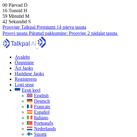
00
Päevad
D
16
Tunnid
H
59
Minutid
M
41
Sekundid
S
Proovige Talkpal Premiumi 14 päeva tasuta
Proovi tasuta
Piiratud pakkumine:
Proovige 2 nädalat tasuta
Avaleht
Õppimine
Äri Jaoks
Hariduse Jaoks
Registreeru
Logi sisse
Eesti keel
English
Deutsch
Français
Español
Italiano
Português
Nederlands
Suomi