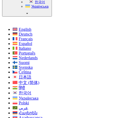
한국어
Українська
English
Deutsch
Français
Español
Italiano
Português
Nederlands
Suomi
Svenska
Čeština
日本語
中文 (简体)
हिंदी
한국어
Українська
Polski
عربي
Հայերեն
Azərbaycanca