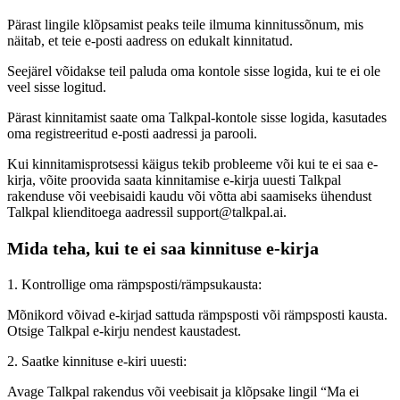
Pärast lingile klõpsamist peaks teile ilmuma kinnitussõnum, mis
näitab, et teie e-posti aadress on edukalt kinnitatud.
Seejärel võidakse teil paluda oma kontole sisse logida, kui te ei ole
veel sisse logitud.
Pärast kinnitamist saate oma Talkpal-kontole sisse logida, kasutades
oma registreeritud e-posti aadressi ja parooli.
Kui kinnitamisprotsessi käigus tekib probleeme või kui te ei saa e-
kirja, võite proovida saata kinnitamise e-kirja uuesti Talkpal
rakenduse või veebisaidi kaudu või võtta abi saamiseks ühendust
Talkpal klienditoega aadressil support@talkpal.ai.
Mida teha, kui te ei saa kinnituse e-kirja
1. Kontrollige oma rämpsposti/rämpsukausta:
Mõnikord võivad e-kirjad sattuda rämpsposti või rämpsposti kausta.
Otsige Talkpal e-kirju nendest kaustadest.
2. Saatke kinnituse e-kiri uuesti:
Avage Talkpal rakendus või veebisait ja klõpsake lingil “Ma ei