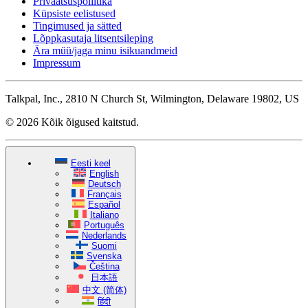
Privaatsuspoliitika
Küpsiste eelistused
Tingimused ja sätted
Lõppkasutaja litsentsileping
Ära müü/jaga minu isikuandmeid
Impressum
Talkpal, Inc., 2810 N Church St, Wilmington, Delaware 19802, US
© 2026 Kõik õigused kaitstud.
Eesti keel
English
Deutsch
Français
Español
Italiano
Português
Nederlands
Suomi
Svenska
Čeština
日本語
中文 (简体)
हिंदी