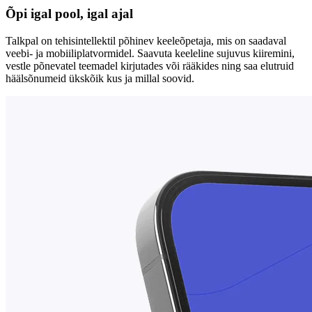
Õpi igal pool, igal ajal
Talkpal on tehisintellektil põhinev keeleõpetaja, mis on saadaval
veebi- ja mobiiliplatvormidel. Saavuta keeleline sujuvus kiiremini,
vestle põnevatel teemadel kirjutades või rääkides ning saa elutruid
häälsõnumeid ükskõik kus ja millal soovid.