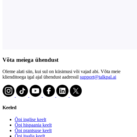
Võta meiega ühendust
Oleme alati siin, kui sul on küsimusi või vajad abi. Võta meie
klienditoega igal ajal ühendust aadressil
support@talkpal.ai
Keeled
Õpi inglise keelt
Õpi hispaania keelt
Õpi prantsuse keelt
Õpi itaalia keelt