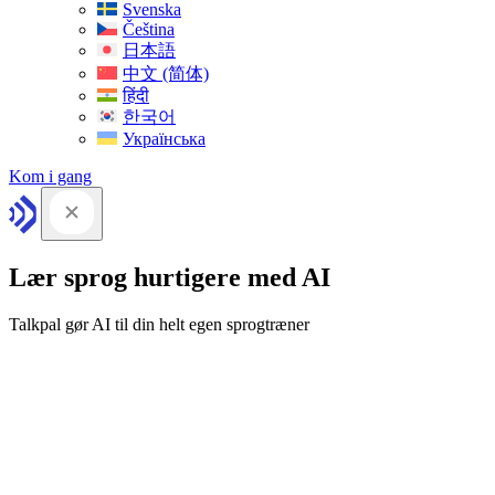
Svenska
Čeština
日本語
中文 (简体)
हिंदी
한국어
Українська
Kom i gang
Lær sprog hurtigere med AI
Talkpal gør AI til din helt egen sprogtræner