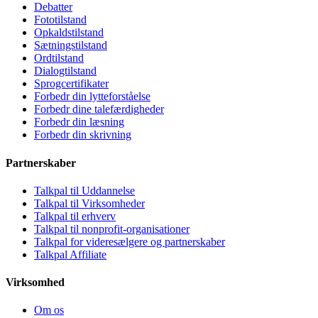
Debatter
Fototilstand
Opkaldstilstand
Sætningstilstand
Ordtilstand
Dialogtilstand
Sprogcertifikater
Forbedr din lytteforståelse
Forbedr dine talefærdigheder
Forbedr din læsning
Forbedr din skrivning
Partnerskaber
Talkpal til Uddannelse
Talkpal til Virksomheder
Talkpal til erhverv
Talkpal til nonprofit-organisationer
Talkpal for videresælgere og partnerskaber
Talkpal Affiliate
Virksomhed
Om os