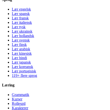
Lær engelsk
Lær spansk
Lær fransk
Lær italiensk
Lær tysk
Lær ukrainsk
Lær hollandsk
Lær svensk
Lær finsk
Lær arabisk
Lær kinesisk
Lær hindi
Lær japansk
Lær koreansk
Lær portugisisk
119+ flere sprog
Læring
Grammatik
Kurser
Rollespil
Karakterer