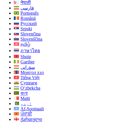
नेपाली
فارسی
Português
Română
Русский
Srpski
Slovenčina
Slovenščina
தமிழ்
ภาษาไทย
Shqip
Gaeilge
سۆرانی
Монгол хэл
Tiếng Việt
Cymraeg
O‘zbekcha
বাংলা
Malti
اردو
Af-Soomaali
ਪੰਜਾਬੀ
ქართული