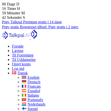
00
Dage
D
16
Timer
H
59
Minutter
M
41
Sekunder
S
Prøv Talkpal Premium gratis i 14 dage
Prøv gratis
Begrænset tilbud:
Prøv gratis i 2 uger
Forside
Læring
Til Forretning
Til Uddannelse
Opret konto
Log ind
Dansk
English
Deutsch
Français
Español
Italiano
Português
Nederlands
Suomi