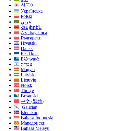
한국어
Українська
Polski
عربي
Հայերեն
Azərbaycanca
Български
Hrvatski
Dansk
Eesti keel
Ελληνικά
עִברִית
Magyar
Latviski
Lietuvių
Norsk
Türkçe
Bosanski
中文 (繁體)
Galician
Íslenskur
Bahasa Indonesia
Македонски
Bahasa Melayu