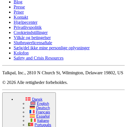
Blog
Presse
Priser
Kontakt
Hjælpecenter
Privatlivspolitik
Cookieindstillinger
Vilkår og betingelser
Slutbrugerlicensaftale
Sælg/del ikke mine personlige oplysninger
Kolofon
Safety and Crisis Resources
Talkpal, Inc., 2810 N Church St, Wilmington, Delaware 19802, US
© 2026 Alle rettigheder forbeholdes.
Dansk
English
Deutsch
Français
Español
Italiano
Português