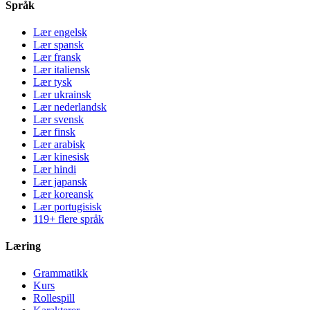
Språk
Lær engelsk
Lær spansk
Lær fransk
Lær italiensk
Lær tysk
Lær ukrainsk
Lær nederlandsk
Lær svensk
Lær finsk
Lær arabisk
Lær kinesisk
Lær hindi
Lær japansk
Lær koreansk
Lær portugisisk
119+ flere språk
Læring
Grammatikk
Kurs
Rollespill