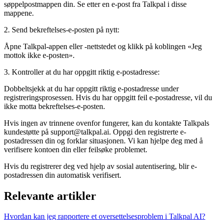
søppelpostmappen din. Se etter en e-post fra Talkpal i disse
mappene.
2. Send bekreftelses-e-posten på nytt:
Åpne Talkpal-appen eller -nettstedet og klikk på koblingen «Jeg
mottok ikke e-posten».
3. Kontroller at du har oppgitt riktig e-postadresse:
Dobbeltsjekk at du har oppgitt riktig e-postadresse under
registreringsprosessen. Hvis du har oppgitt feil e-postadresse, vil du
ikke motta bekreftelses-e-posten.
Hvis ingen av trinnene ovenfor fungerer, kan du kontakte Talkpals
kundestøtte på support@talkpal.ai. Oppgi den registrerte e-
postadressen din og forklar situasjonen. Vi kan hjelpe deg med å
verifisere kontoen din eller feilsøke problemet.
Hvis du registrerer deg ved hjelp av sosial autentisering, blir e-
postadressen din automatisk verifisert.
Relevante artikler
Hvordan kan jeg rapportere et oversettelsesproblem i Talkpal AI?