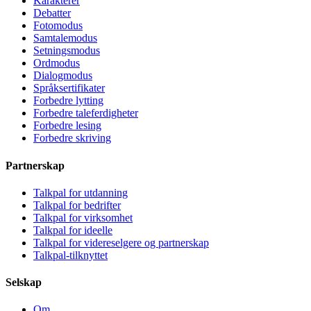
Karakterer
Debatter
Fotomodus
Samtalemodus
Setningsmodus
Ordmodus
Dialogmodus
Språksertifikater
Forbedre lytting
Forbedre taleferdigheter
Forbedre lesing
Forbedre skriving
Partnerskap
Talkpal for utdanning
Talkpal for bedrifter
Talkpal for virksomhet
Talkpal for ideelle
Talkpal for videreselgere og partnerskap
Talkpal-tilknyttet
Selskap
Om