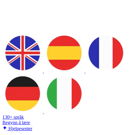
130+ språk
Begynn å lære
Hjelpesenter