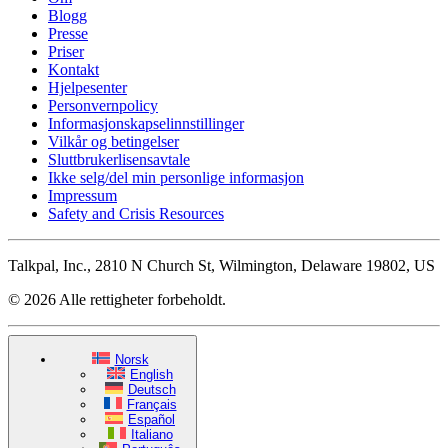
Blogg
Presse
Priser
Kontakt
Hjelpesenter
Personvernpolicy
Informasjonskapselinnstillinger
Vilkår og betingelser
Sluttbrukerlisensavtale
Ikke selg/del min personlige informasjon
Impressum
Safety and Crisis Resources
Talkpal, Inc., 2810 N Church St, Wilmington, Delaware 19802, US
© 2026 Alle rettigheter forbeholdt.
Norsk
English
Deutsch
Français
Español
Italiano