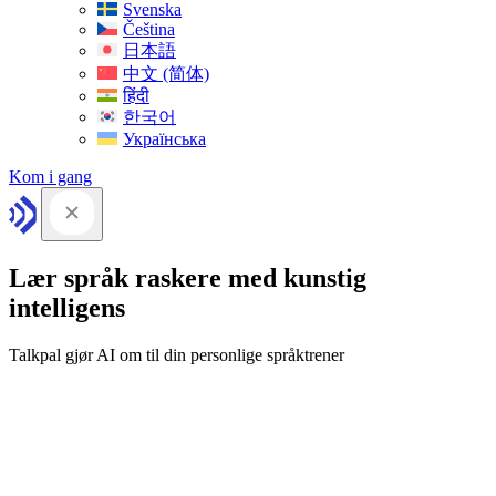
Svenska
Čeština
日本語
中文 (简体)
हिंदी
한국어
Українська
Kom i gang
Lær språk raskere med kunstig
intelligens
Talkpal gjør AI om til din personlige språktrener