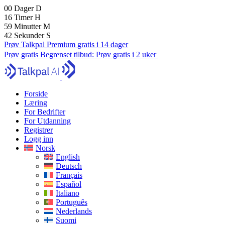
00
Dager
D
16
Timer
H
59
Minutter
M
41
Sekunder
S
Prøv Talkpal Premium gratis i 14 dager
Prøv gratis
Begrenset tilbud:
Prøv gratis i 2 uker
Forside
Læring
For Bedrifter
For Utdanning
Registrer
Logg inn
Norsk
English
Deutsch
Français
Español
Italiano
Português
Nederlands
Suomi