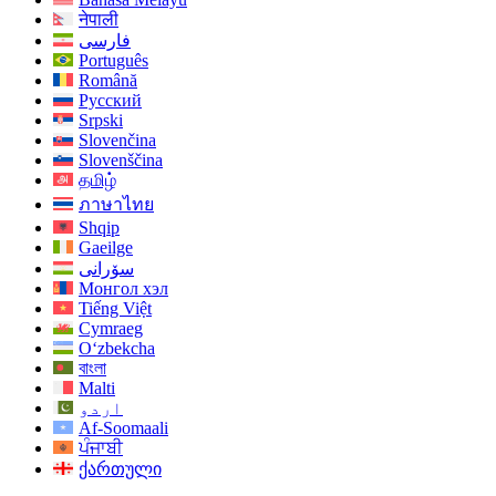
नेपाली
فارسی
Português
Română
Русский
Srpski
Slovenčina
Slovenščina
தமிழ்
ภาษาไทย
Shqip
Gaeilge
سۆرانی
Монгол хэл
Tiếng Việt
Cymraeg
O‘zbekcha
বাংলা
Malti
اردو
Af-Soomaali
ਪੰਜਾਬੀ
ქართული