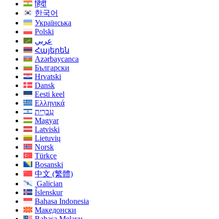
हिंदी
한국어
Українська
Polski
عربي
Հայերեն
Azərbaycanca
Български
Hrvatski
Dansk
Eesti keel
Ελληνικά
עִברִית
Magyar
Latviski
Lietuvių
Norsk
Türkçe
Bosanski
中文 (繁體)
Galician
Íslenskur
Bahasa Indonesia
Македонски
Bahasa Melayu