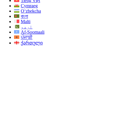
Tiếng Việt
Cymraeg
O‘zbekcha
বাংলা
Malti
اردو
Af-Soomaali
ਪੰਜਾਬੀ
ქართული