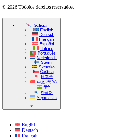
© 2026 Tódolos dereitos reservados.
Galician
English
Deutsch
Français
Español
Italiano
Português
Nederlands
Suomi
Svenska
Čeština
日本語
中文 (简体)
हिंदी
한국어
Українська
English
Deutsch
Français