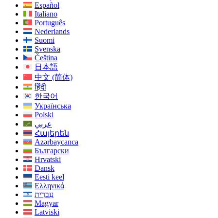
Español
Italiano
Português
Nederlands
Suomi
Svenska
Čeština
日本語
中文 (简体)
हिंदी
한국어
Українська
Polski
عربي
Հայերեն
Azərbaycanca
Български
Hrvatski
Dansk
Eesti keel
Ελληνικά
עִברִית
Magyar
Latviski