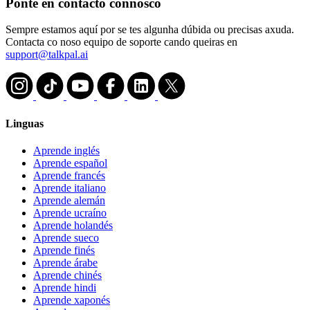
Ponte en contacto connosco
Sempre estamos aquí por se tes algunha dúbida ou precisas axuda.
Contacta co noso equipo de soporte cando queiras en
support@talkpal.ai
Linguas
Aprende inglés
Aprende español
Aprende francés
Aprende italiano
Aprende alemán
Aprende ucraíno
Aprende holandés
Aprende sueco
Aprende finés
Aprende árabe
Aprende chinés
Aprende hindi
Aprende xaponés