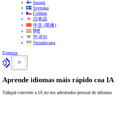
Suomi
Svenska
Čeština
日本語
中文 (简体)
हिंदी
한국어
Українська
Empeza
Aprende idiomas máis rápido coa IA
Talkpal converte a IA no teu adestrador persoal de idiomas