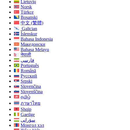
Lietuvių
Norsk
Türkçe
Bosanski
中文 (繁體)
Galician
Íslenskur
Bahasa Indonesia
Македонски
Bahasa Melayu
नेपाली
فارسی
Português
Română
Русский
Srpski
Slovenčina
Slovenščina
தமிழ்
ภาษาไทย
Shqip
Gaeilge
سۆرانی
Монгол хэл