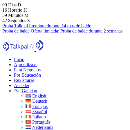
00
Días
D
16
Horario
H
59
Minutos
M
41
Segundos
S
Proba Talkpal Premium durante 14 días de balde
Proba de balde
Oferta limitada:
Proba de balde durante 2 semanas
Inicio
Aprendizaxe
Para Negocios
Por Educación
Rexistrarse
Acceder
Galician
English
Deutsch
Français
Español
Italiano
Português
Nederlands