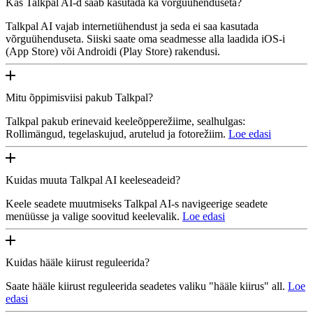
Kas Talkpal AI-d saab kasutada ka võrguühenduseta?
Talkpal AI vajab internetiühendust ja seda ei saa kasutada
võrguühenduseta. Siiski saate oma seadmesse alla laadida iOS-i
(App Store) või Androidi (Play Store) rakendusi.
Mitu õppimisviisi pakub Talkpal?
Talkpal pakub erinevaid keeleõpperežiime, sealhulgas:
Rollimängud, tegelaskujud, arutelud ja fotorežiim.
Loe edasi
Kuidas muuta Talkpal AI keeleseadeid?
Keele seadete muutmiseks Talkpal AI-s navigeerige seadete
menüüsse ja valige soovitud keelevalik.
Loe edasi
Kuidas hääle kiirust reguleerida?
Saate hääle kiirust reguleerida seadetes valiku "hääle kiirus" all.
Loe
edasi