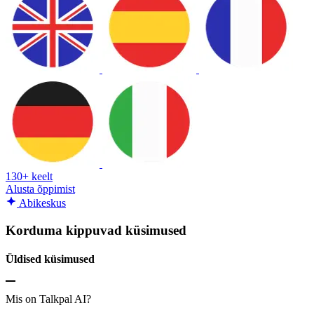
130+ keelt
Alusta õppimist
Abikeskus
Korduma kippuvad küsimused
Üldised küsimused
Mis on Talkpal AI?