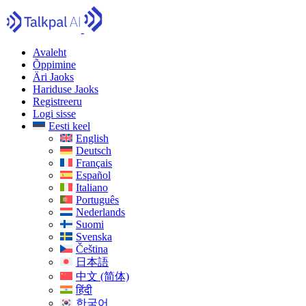
Avaleht
Õppimine
Äri Jaoks
Hariduse Jaoks
Registreeru
Logi sisse
Eesti keel
English
Deutsch
Français
Español
Italiano
Português
Nederlands
Suomi
Svenska
Čeština
日本語
中文 (简体)
हिंदी
한국어