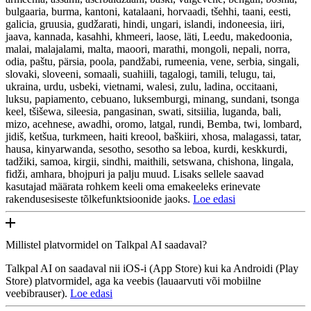
bulgaaria, burma, kantoni, katalaani, horvaadi, tšehhi, taani, eesti,
galicia, gruusia, gudžarati, hindi, ungari, islandi, indoneesia, iiri,
jaava, kannada, kasahhi, khmeeri, laose, läti, Leedu, makedoonia,
malai, malajalami, malta, maoori, marathi, mongoli, nepali, norra,
odia, paštu, pärsia, poola, pandžabi, rumeenia, vene, serbia, singali,
slovaki, sloveeni, somaali, suahiili, tagalogi, tamili, telugu, tai,
ukraina, urdu, usbeki, vietnami, walesi, zulu, ladina, occitaani,
luksu, papiamento, cebuano, luksemburgi, minang, sundani, tsonga
keel, tšišewa, sileesia, pangasinan, swati, sitsiilia, luganda, bali,
mizo, acehnese, awadhi, oromo, latgal, rundi, Bemba, twi, lombard,
jidiš, ketšua, turkmeen, haiti kreool, baškiiri, xhosa, malagassi, tatar,
hausa, kinyarwanda, sesotho, sesotho sa leboa, kurdi, keskkurdi,
tadžiki, samoa, kirgii, sindhi, maithili, setswana, chishona, lingala,
fidži, amhara, bhojpuri ja palju muud. Lisaks sellele saavad
kasutajad määrata rohkem keeli oma emakeeleks erinevate
rakendusesiseste tõlkefunktsioonide jaoks.
Loe edasi
Millistel platvormidel on Talkpal AI saadaval?
Talkpal AI on saadaval nii iOS-i (App Store) kui ka Androidi (Play
Store) platvormidel, aga ka veebis (lauaarvuti või mobiilne
veebibrauser).
Loe edasi