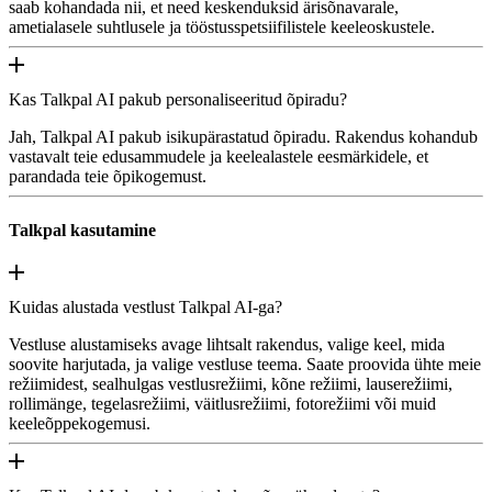
saab kohandada nii, et need keskenduksid ärisõnavarale,
ametialasele suhtlusele ja tööstusspetsiifilistele keeleoskustele.
Kas Talkpal AI pakub personaliseeritud õpiradu?
Jah, Talkpal AI pakub isikupärastatud õpiradu. Rakendus kohandub
vastavalt teie edusammudele ja keelealastele eesmärkidele, et
parandada teie õpikogemust.
Talkpal kasutamine
Kuidas alustada vestlust Talkpal AI-ga?
Vestluse alustamiseks avage lihtsalt rakendus, valige keel, mida
soovite harjutada, ja valige vestluse teema. Saate proovida ühte meie
režiimidest, sealhulgas vestlusrežiimi, kõne režiimi, lauserežiimi,
rollimänge, tegelasrežiimi, väitlusrežiimi, fotorežiimi või muid
keeleõppekogemusi.