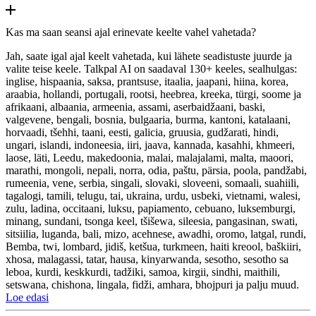
Kas ma saan seansi ajal erinevate keelte vahel vahetada?
Jah, saate igal ajal keelt vahetada, kui lähete seadistuste juurde ja
valite teise keele. Talkpal AI on saadaval 130+ keeles, sealhulgas:
inglise, hispaania, saksa, prantsuse, itaalia, jaapani, hiina, korea,
araabia, hollandi, portugali, rootsi, heebrea, kreeka, türgi, soome ja
afrikaani, albaania, armeenia, assami, aserbaidžaani, baski,
valgevene, bengali, bosnia, bulgaaria, burma, kantoni, katalaani,
horvaadi, tšehhi, taani, eesti, galicia, gruusia, gudžarati, hindi,
ungari, islandi, indoneesia, iiri, jaava, kannada, kasahhi, khmeeri,
laose, läti, Leedu, makedoonia, malai, malajalami, malta, maoori,
marathi, mongoli, nepali, norra, odia, paštu, pärsia, poola, pandžabi,
rumeenia, vene, serbia, singali, slovaki, sloveeni, somaali, suahiili,
tagalogi, tamili, telugu, tai, ukraina, urdu, usbeki, vietnami, walesi,
zulu, ladina, occitaani, luksu, papiamento, cebuano, luksemburgi,
minang, sundani, tsonga keel, tšišewa, sileesia, pangasinan, swati,
sitsiilia, luganda, bali, mizo, acehnese, awadhi, oromo, latgal, rundi,
Bemba, twi, lombard, jidiš, ketšua, turkmeen, haiti kreool, baškiiri,
xhosa, malagassi, tatar, hausa, kinyarwanda, sesotho, sesotho sa
leboa, kurdi, keskkurdi, tadžiki, samoa, kirgii, sindhi, maithili,
setswana, chishona, lingala, fidži, amhara, bhojpuri ja palju muud.
Loe edasi