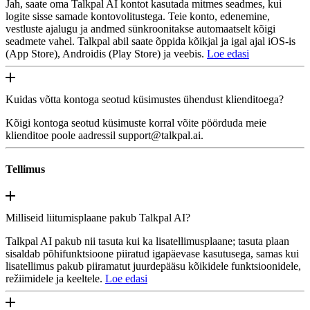
Jah, saate oma Talkpal AI kontot kasutada mitmes seadmes, kui
logite sisse samade kontovolitustega. Teie konto, edenemine,
vestluste ajalugu ja andmed sünkroonitakse automaatselt kõigi
seadmete vahel. Talkpal abil saate õppida kõikjal ja igal ajal iOS-is
(App Store), Androidis (Play Store) ja veebis.
Loe edasi
Kuidas võtta kontoga seotud küsimustes ühendust klienditoega?
Kõigi kontoga seotud küsimuste korral võite pöörduda meie
klienditoe poole aadressil support@talkpal.ai.
Tellimus
Milliseid liitumisplaane pakub Talkpal AI?
Talkpal AI pakub nii tasuta kui ka lisatellimusplaane; tasuta plaan
sisaldab põhifunktsioone piiratud igapäevase kasutusega, samas kui
lisatellimus pakub piiramatut juurdepääsu kõikidele funktsioonidele,
režiimidele ja keeltele.
Loe edasi