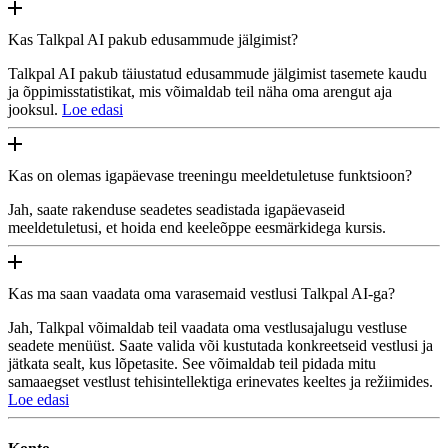
Kas Talkpal AI pakub edusammude jälgimist?
Talkpal AI pakub täiustatud edusammude jälgimist tasemete kaudu
ja õppimisstatistikat, mis võimaldab teil näha oma arengut aja
jooksul.
Loe edasi
Kas on olemas igapäevase treeningu meeldetuletuse funktsioon?
Jah, saate rakenduse seadetes seadistada igapäevaseid
meeldetuletusi, et hoida end keeleõppe eesmärkidega kursis.
Kas ma saan vaadata oma varasemaid vestlusi Talkpal AI-ga?
Jah, Talkpal võimaldab teil vaadata oma vestlusajalugu vestluse
seadete menüüst. Saate valida või kustutada konkreetseid vestlusi ja
jätkata sealt, kus lõpetasite. See võimaldab teil pidada mitu
samaaegset vestlust tehisintellektiga erinevates keeltes ja režiimides.
Loe edasi