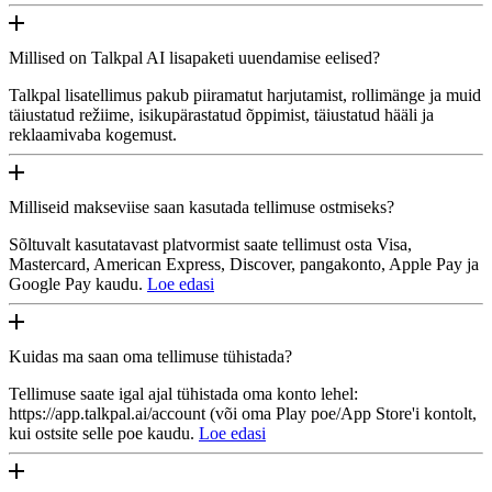
Millised on Talkpal AI lisapaketi uuendamise eelised?
Talkpal lisatellimus pakub piiramatut harjutamist, rollimänge ja muid
täiustatud režiime, isikupärastatud õppimist, täiustatud hääli ja
reklaamivaba kogemust.
Milliseid makseviise saan kasutada tellimuse ostmiseks?
Sõltuvalt kasutatavast platvormist saate tellimust osta Visa,
Mastercard, American Express, Discover, pangakonto, Apple Pay ja
Google Pay kaudu.
Loe edasi
Kuidas ma saan oma tellimuse tühistada?
Tellimuse saate igal ajal tühistada oma konto lehel:
https://app.talkpal.ai/account (või oma Play poe/App Store'i kontolt,
kui ostsite selle poe kaudu.
Loe edasi