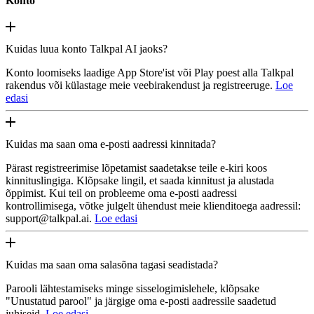
Konto
Kuidas luua konto Talkpal AI jaoks?
Konto loomiseks laadige App Store'ist või Play poest alla Talkpal
rakendus või külastage meie veebirakendust ja registreeruge.
Loe
edasi
Kuidas ma saan oma e-posti aadressi kinnitada?
Pärast registreerimise lõpetamist saadetakse teile e-kiri koos
kinnituslingiga. Klõpsake lingil, et saada kinnitust ja alustada
õppimist. Kui teil on probleeme oma e-posti aadressi
kontrollimisega, võtke julgelt ühendust meie klienditoega aadressil:
support@talkpal.ai.
Loe edasi
Kuidas ma saan oma salasõna tagasi seadistada?
Parooli lähtestamiseks minge sisselogimislehele, klõpsake
"Unustatud parool" ja järgige oma e-posti aadressile saadetud
juhiseid.
Loe edasi