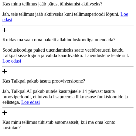
Kas minu tellimus jääb pärast tühistamist aktiivseks?
Jah, teie tellimus jääb aktiivseks kuni tellimusperioodi lõpuni.
Loe
edasi
Kuidas ma saan oma paketti allahindluskoodiga uuendada?
Sooduskoodiga paketi uuendamiseks saate veebibrauseri kaudu
Talkpal sisse logida ja valida kaardivaliku. Täienduslehe leiate siit.
Loe edasi
Kas Talkpal pakub tasuta prooviversioone?
Jah, Talkpal AI pakub uutele kasutajatele 14-päevast tasuta
prooviperioodi, et tutvuda lisapreemia liikmesuse funktsioonide ja
eelistega.
Loe edasi
Kas minu tellimus tühistub automaatselt, kui ma oma konto
kustutan?