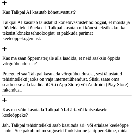
Kas Talkpal AI kasutab kõnetuvastust?
Talkpal AI kasutab täiustatud kõnetuvastustehnoloogiat, et mõista ja
töödelda teie kõnekeelt. Talkpal kasutab nii kõnest tekstiks kui ka
tekstist kõneks tehnoloogiat, et pakkuda parimat
keeleõppekogemust.
Kas ma saan õppematerjale alla laadida, et neid saaksin õppida
võrguühenduseta?
Praegu ei saa Talkpal kasutada võrguühenduseta, sest täiustatud
tehisintellekti jaoks on vaja internetiühendust. Siiski saate oma
seadmesse alla laadida iOS-i (App Store) või Androidi (Play Store)
rakendusi.
Kas ma võin kasutada Talkpal AI-d äri- või kutsealaseks
keeleõppeks?
Jah, Talkpal tehisintellekti saab kasutada äri- või erialase keeleõppe
jaoks. See pakub mitmesuguseid funktsioone ja õpperežiime, mida