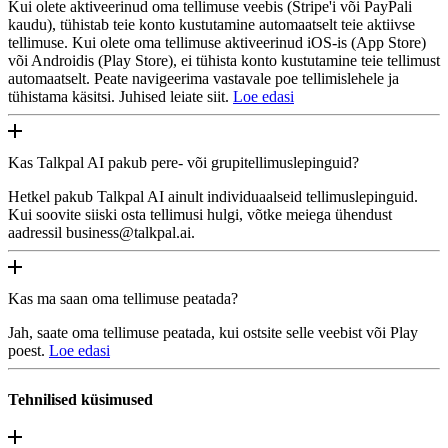
Kui olete aktiveerinud oma tellimuse veebis (Stripe'i või PayPali
kaudu), tühistab teie konto kustutamine automaatselt teie aktiivse
tellimuse. Kui olete oma tellimuse aktiveerinud iOS-is (App Store)
või Androidis (Play Store), ei tühista konto kustutamine teie tellimust
automaatselt. Peate navigeerima vastavale poe tellimislehele ja
tühistama käsitsi. Juhised leiate siit.
Loe edasi
Kas Talkpal AI pakub pere- või grupitellimuslepinguid?
Hetkel pakub Talkpal AI ainult individuaalseid tellimuslepinguid.
Kui soovite siiski osta tellimusi hulgi, võtke meiega ühendust
aadressil business@talkpal.ai.
Kas ma saan oma tellimuse peatada?
Jah, saate oma tellimuse peatada, kui ostsite selle veebist või Play
poest.
Loe edasi
Tehnilised küsimused