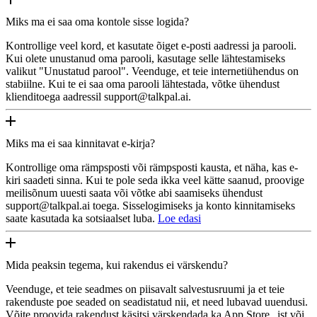
Miks ma ei saa oma kontole sisse logida?
Kontrollige veel kord, et kasutate õiget e-posti aadressi ja parooli.
Kui olete unustanud oma parooli, kasutage selle lähtestamiseks
valikut "Unustatud parool". Veenduge, et teie internetiühendus on
stabiilne. Kui te ei saa oma parooli lähtestada, võtke ühendust
klienditoega aadressil support@talkpal.ai.
Miks ma ei saa kinnitavat e-kirja?
Kontrollige oma rämpsposti või rämpsposti kausta, et näha, kas e-
kiri saadeti sinna. Kui te pole seda ikka veel kätte saanud, proovige
meilisõnum uuesti saata või võtke abi saamiseks ühendust
support@talkpal.ai toega. Sisselogimiseks ja konto kinnitamiseks
saate kasutada ka sotsiaalset luba.
Loe edasi
Mida peaksin tegema, kui rakendus ei värskendu?
Veenduge, et teie seadmes on piisavalt salvestusruumi ja et teie
rakenduste poe seaded on seadistatud nii, et need lubavad uuendusi.
Võite proovida rakendust käsitsi värskendada ka App Store „ist või