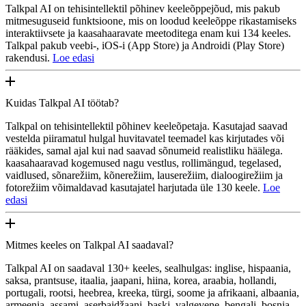
Talkpal AI on tehisintellektil põhinev keeleõppejõud, mis pakub
mitmesuguseid funktsioone, mis on loodud keeleõppe rikastamiseks
interaktiivsete ja kaasahaaravate meetoditega enam kui 134 keeles.
Talkpal pakub veebi-, iOS-i (App Store) ja Androidi (Play Store)
rakendusi.
Loe edasi
Kuidas Talkpal AI töötab?
Talkpal on tehisintellektil põhinev keeleõpetaja. Kasutajad saavad
vestelda piiramatul hulgal huvitavatel teemadel kas kirjutades või
rääkides, samal ajal kui nad saavad sõnumeid realistliku häälega.
kaasahaaravad kogemused nagu vestlus, rollimängud, tegelased,
vaidlused, sõnarežiim, kõnerežiim, lauserežiim, dialoogirežiim ja
fotorežiim võimaldavad kasutajatel harjutada üle 130 keele.
Loe
edasi
Mitmes keeles on Talkpal AI saadaval?
Talkpal AI on saadaval 130+ keeles, sealhulgas: inglise, hispaania,
saksa, prantsuse, itaalia, jaapani, hiina, korea, araabia, hollandi,
portugali, rootsi, heebrea, kreeka, türgi, soome ja afrikaani, albaania,
armeenia, assami, aserbaidžaani, baski, valgevene, bengali, bosnia,