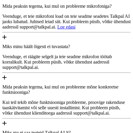
Mida peaksin tegema, kui mul on probleeme mikrofoniga?
Veenduge, et teie mikrofoni load on teie seadme seadetes Talkpal AI
jaoks lubatud. Juhised leiad siit. Kui probleem püsib, võtke ühendust
aadressil support@talkpal.ai.
Loe edasi
Miks minu häält õigesti ei tuvastata?
Veenduge, et räägite selgelt ja teie seadme mikrofon töötab
korralikult. Kui probleem püsib, võtke ühendust aadressil
support@talkpal.ai.
Mida peaksin tegema, kui mul on probleeme mõne konkreetse
funktsiooniga?
Kui teil tekib mõne funktsiooniga probleeme, proovige rakenduse
taaskäivitamist või selle uuesti installimist. Kui probleem püsib,
võtke ühendust klienditoega aadressil support@talkpal.ai.
Miks ma ei saa teateid Talkpal AI-lt?