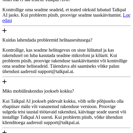
Kontrollige oma seadme seadeid, et teated oleksid lubatud Talkpal
AI jaoks. Kui probleem püsib, proovige seadme taaskäivitamist.
Loe
edasi
Kuidas lahendada probleemid helitaasesitusega?
Kontrollige, kas seadme helitugevus on sisse lülitatud ja kas
rakendusel on luba kasutada seadme mikrofoni ja kõlarit. Kui
probleem püsib, proovige rakenduse taaskäivitamist või kontrollige
oma seadme heliseadeid. Täiendava abi saamiseks võtke palun
ühendust aadressil support@talkpal.ai.
Miks mobiilirakendus jookseb kokku?
Kui Talkpal AI jookseb pidevalt kokku, võib selle põhjuseks olla
ebapiisav mälu või vananenud rakenduse versioon. Proovige
sulgeda teisi taustal töötavaid rakendusi, käivitage seade uuesti või
installige Talkpal AI uuesti. Kui probleem püsib, võtke ühendust
klienditoega aadressil support@talkpal.ai.