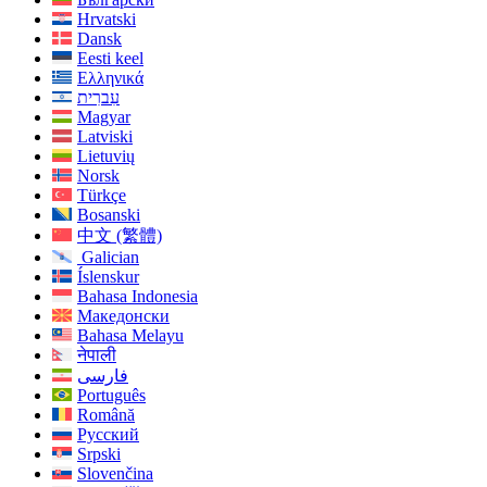
Hrvatski
Dansk
Eesti keel
Ελληνικά
עִברִית
Magyar
Latviski
Lietuvių
Norsk
Türkçe
Bosanski
中文 (繁體)
Galician
Íslenskur
Bahasa Indonesia
Македонски
Bahasa Melayu
नेपाली
فارسی
Português
Română
Русский
Srpski
Slovenčina