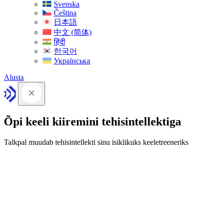
Svenska
Čeština
日本語
中文 (简体)
हिंदी
한국어
Українська
Alusta
Õpi keeli kiiremini tehisintellektiga
Talkpal muudab tehisintellekti sinu isiklikuks keeletreeneriks