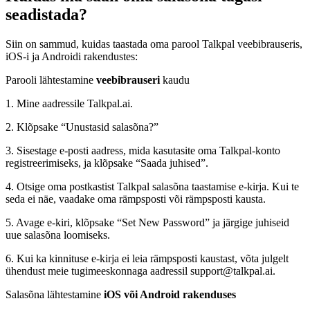
seadistada?
Siin on sammud, kuidas taastada oma parool Talkpal veebibrauseris,
iOS-i ja Androidi rakendustes:
Parooli lähtestamine
veebibrauseri
kaudu
1. Mine aadressile Talkpal.ai.
2. Klõpsake “Unustasid salasõna?”
3. Sisestage e-posti aadress, mida kasutasite oma Talkpal-konto
registreerimiseks, ja klõpsake “Saada juhised”.
4. Otsige oma postkastist Talkpal salasõna taastamise e-kirja. Kui te
seda ei näe, vaadake oma rämpsposti või rämpsposti kausta.
5. Avage e-kiri, klõpsake “Set New Password” ja järgige juhiseid
uue salasõna loomiseks.
6. Kui ka kinnituse e-kirja ei leia rämpsposti kaustast, võta julgelt
ühendust meie tugimeeskonnaga aadressil support@talkpal.ai.
Salasõna lähtestamine
iOS või Android rakenduses