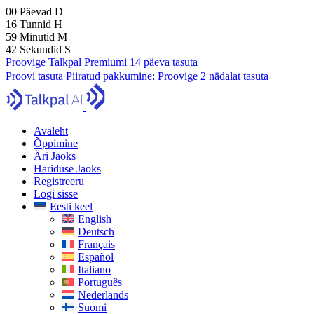
00
Päevad
D
16
Tunnid
H
59
Minutid
M
41
Sekundid
S
Proovige Talkpal Premiumi 14 päeva tasuta
Proovi tasuta
Piiratud pakkumine:
Proovige 2 nädalat tasuta
Avaleht
Õppimine
Äri Jaoks
Hariduse Jaoks
Registreeru
Logi sisse
Eesti keel
English
Deutsch
Français
Español
Italiano
Português
Nederlands
Suomi