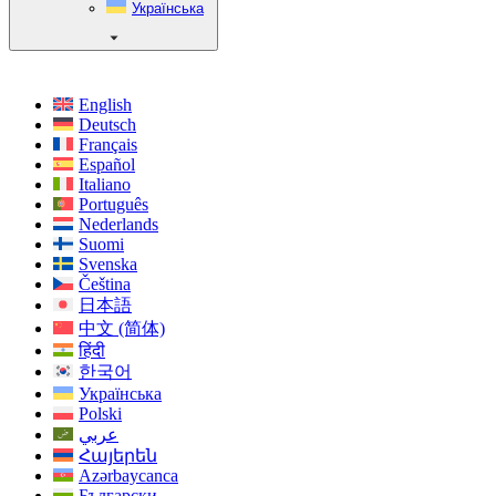
Українська
English
Deutsch
Français
Español
Italiano
Português
Nederlands
Suomi
Svenska
Čeština
日本語
中文 (简体)
हिंदी
한국어
Українська
Polski
عربي
Հայերեն
Azərbaycanca
Български