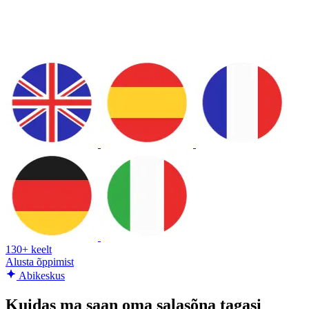
130+ keelt
Alusta õppimist
Abikeskus
Kuidas ma saan oma salasõna tagasi