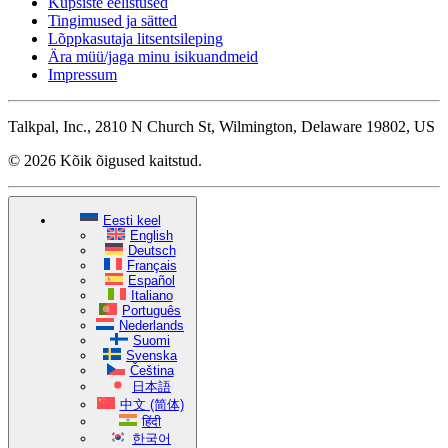
Küpsiste eelistused
Tingimused ja sätted
Lõppkasutaja litsentsileping
Ära müü/jaga minu isikuandmeid
Impressum
Talkpal, Inc., 2810 N Church St, Wilmington, Delaware 19802, US
© 2026 Kõik õigused kaitstud.
Eesti keel
English
Deutsch
Français
Español
Italiano
Português
Nederlands
Suomi
Svenska
Čeština
日本語
中文 (简体)
हिंदी
한국어