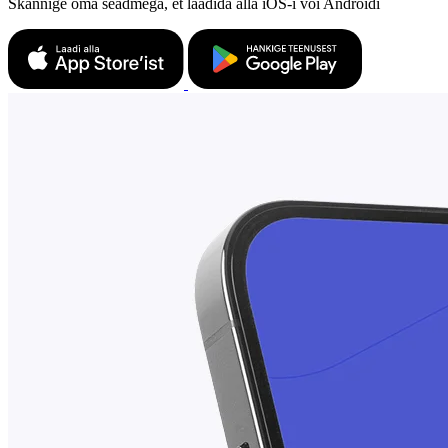
Skannige oma seadmega, et laadida alla iOS-i või Androidi