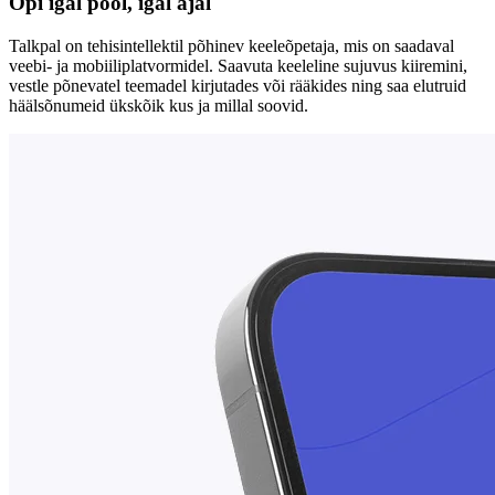
Õpi igal pool, igal ajal
Talkpal on tehisintellektil põhinev keeleõpetaja, mis on saadaval
veebi- ja mobiiliplatvormidel. Saavuta keeleline sujuvus kiiremini,
vestle põnevatel teemadel kirjutades või rääkides ning saa elutruid
häälsõnumeid ükskõik kus ja millal soovid.