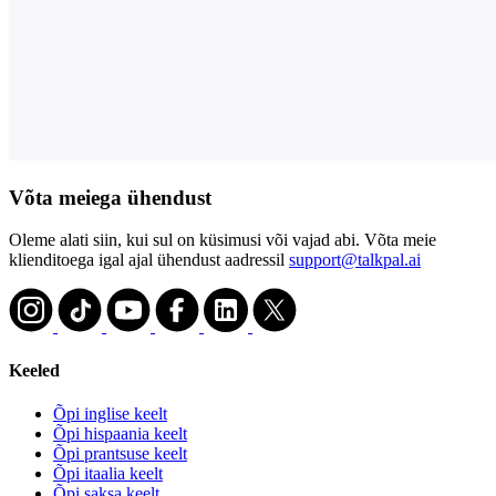
Võta meiega ühendust
Oleme alati siin, kui sul on küsimusi või vajad abi. Võta meie
klienditoega igal ajal ühendust aadressil
support@talkpal.ai
Keeled
Õpi inglise keelt
Õpi hispaania keelt
Õpi prantsuse keelt
Õpi itaalia keelt
Õpi saksa keelt