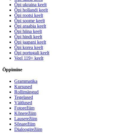
Õpi ukraina keelt
Õpi hollandi keelt
Õpi rootsi keelt
Õpi soome keelt
Õpi araabia keelt
Õpi hiina keelt
Õpi hindi keelt
Õpi jaapani keelt
Õpi korea keelt
Õpi portugali keelt
Veel 119+ keelt
Õppimine
Grammatika
Kursused
Rollimängud
Tegelased
Väitlused
Fotorežiim
Kõnerežiim
Lauserežiim
Sõnarežiim
Dialoogirežiim