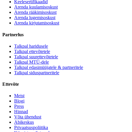
Keelesertifikaadid
Arenda kuulamisoskust
Arenda rääkimisoskust
Arenda lugemisoskust
Arenda kirjutamisoskust
Partnerlus
Talkpal haridusele
Talkpal ettevõtetele
Talkpal suurettevõtetele
Talkpal MTÜ-dele
Talkpal edasimüüjatele & partneritele
Talkpal siduspartneritele
Ettevõte
Meist
Blogi
Press
Hinnad
Võta ühendust
Abikeskus
Privaatsuspoliitika