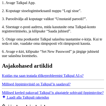
1. Avage Talkpal App.
2. Koputage sisselogimisekraanil nuppu “Logi sisse”.
3. Paroolivälja all koputage valikut “Unustasid parooli?”.
4. Sisestage e-posti aadress, mida kasutasite oma Talkpal-konto
registreerimiseks, ja klõpsake “Saada juhised”.
5. Otsige oma postkastist Talkpal salasõna taastamise e-kirja. Kui te
seda ei näe, vaadake oma rämpsposti või rämpsposti kausta.
6. Avage e-kiri, klõpsake “Set New Password” ja järgige juhiseid
uue salasõna loomiseks.
Asjakohased artiklid
Kuidas ma saan teatada tõlkeprobleemist Talkpal AI-s?
Millised õppimisviisid on Talkpal’is saadaval?
Millised keeled pakuvad Talkpal’is algajatele sobivaid õppimisviise?
Laadi alla Talkpali rakendus