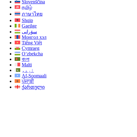
Slovenščina
தமிழ்
ภาษาไทย
Shqip
Gaeilge
سۆرانی
Монгол хэл
Tiếng Việt
Cymraeg
O‘zbekcha
বাংলা
Malti
اردو
Af-Soomaali
ਪੰਜਾਬੀ
ქართული