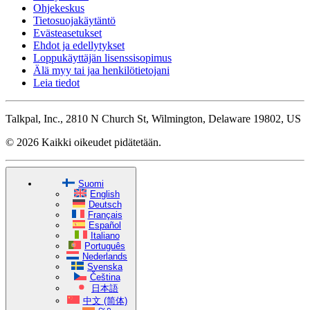
Ohjekeskus
Tietosuojakäytäntö
Evästeasetukset
Ehdot ja edellytykset
Loppukäyttäjän lisenssisopimus
Älä myy tai jaa henkilötietojani
Leia tiedot
Talkpal, Inc., 2810 N Church St, Wilmington, Delaware 19802, US
© 2026 Kaikki oikeudet pidätetään.
Suomi
English
Deutsch
Français
Español
Italiano
Português
Nederlands
Svenska
Čeština
日本語
中文 (简体)