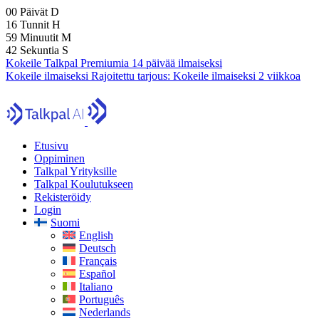
00
Päivät
D
16
Tunnit
H
59
Minuutit
M
41
Sekuntia
S
Kokeile Talkpal Premiumia 14 päivää ilmaiseksi
Kokeile ilmaiseksi
Rajoitettu tarjous:
Kokeile ilmaiseksi 2 viikkoa
Etusivu
Oppiminen
Talkpal Yrityksille
Talkpal Koulutukseen
Rekisteröidy
Login
Suomi
English
Deutsch
Français
Español
Italiano
Português
Nederlands