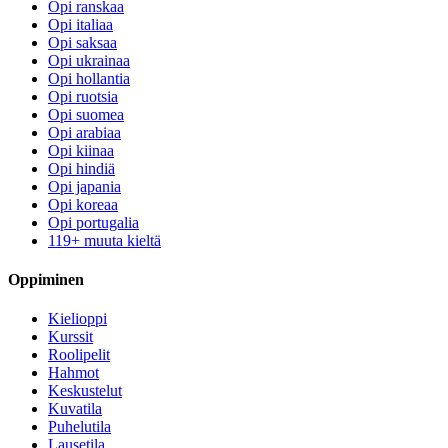
Opi ranskaa
Opi italiaa
Opi saksaa
Opi ukrainaa
Opi hollantia
Opi ruotsia
Opi suomea
Opi arabiaa
Opi kiinaa
Opi hindiä
Opi japania
Opi koreaa
Opi portugalia
119+ muuta kieltä
Oppiminen
Kielioppi
Kurssit
Roolipelit
Hahmot
Keskustelut
Kuvatila
Puhelutila
Lausetila