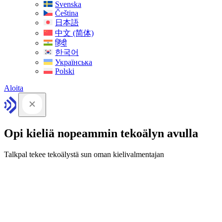
Svenska
Čeština
日本語
中文 (简体)
हिंदी
한국어
Українська
Polski
Aloita
Opi kieliä nopeammin tekoälyn avulla
Talkpal tekee tekoälystä sun oman kielivalmentajan