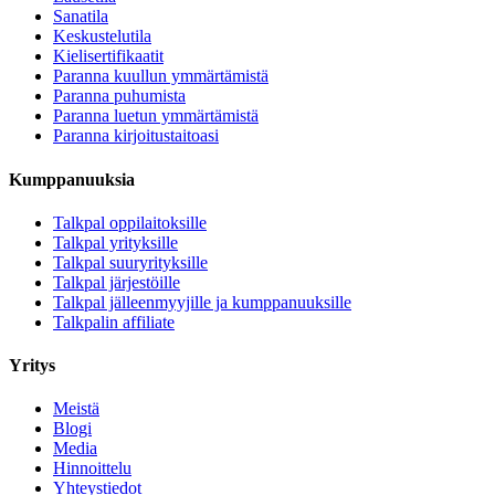
Sanatila
Keskustelutila
Kielisertifikaatit
Paranna kuullun ymmärtämistä
Paranna puhumista
Paranna luetun ymmärtämistä
Paranna kirjoitustaitoasi
Kumppanuuksia
Talkpal oppilaitoksille
Talkpal yrityksille
Talkpal suuryrityksille
Talkpal järjestöille
Talkpal jälleenmyyjille ja kumppanuuksille
Talkpalin affiliate
Yritys
Meistä
Blogi
Media
Hinnoittelu
Yhteystiedot