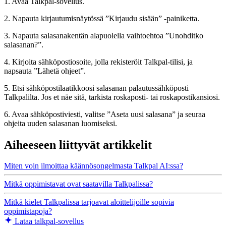
1. Avaa Talkpal-sovellus.
2. Napauta kirjautumisnäytössä ”Kirjaudu sisään” -painiketta.
3. Napauta salasanakentän alapuolella vaihtoehtoa ”Unohditko
salasanan?”.
4. Kirjoita sähköpostiosoite, jolla rekisteröit Talkpal-tilisi, ja
napsauta ”Lähetä ohjeet”.
5. Etsi sähköpostilaatikkoosi salasanan palautussähköposti
Talkpalilta. Jos et näe sitä, tarkista roskaposti- tai roskapostikansiosi.
6. Avaa sähköpostiviesti, valitse ”Aseta uusi salasana” ja seuraa
ohjeita uuden salasanan luomiseksi.
Aiheeseen liittyvät artikkelit
Miten voin ilmoittaa käännösongelmasta Talkpal AI:ssa?
Mitkä oppimistavat ovat saatavilla Talkpalissa?
Mitkä kielet Talkpalissa tarjoavat aloittelijoille sopivia
oppimistapoja?
Lataa talkpal-sovellus