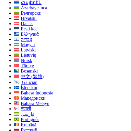
Հայերեն
Azərbaycanca
Български
Hrvatski
Dansk
Eesti keel
Ελληνικά
עִברִית
Magyar
Latviski
Lietuvių
Norsk
Türkçe
Bosanski
中文 (繁體)
Galician
Íslenskur
Bahasa Indonesia
Македонски
Bahasa Melayu
नेपाली
فارسی
Português
Română
Русский