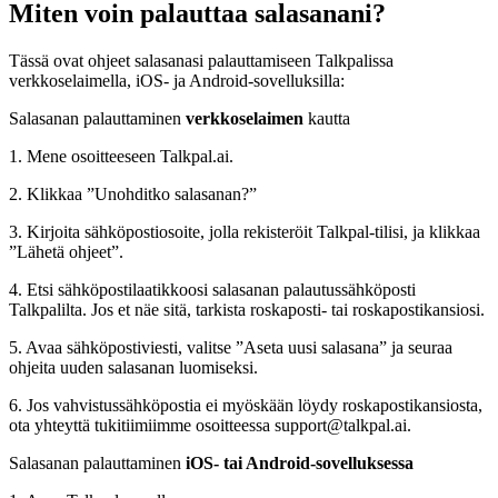
Miten voin palauttaa salasanani?
Tässä ovat ohjeet salasanasi palauttamiseen Talkpalissa
verkkoselaimella, iOS- ja Android-sovelluksilla:
Salasanan palauttaminen
verkkoselaimen
kautta
1. Mene osoitteeseen Talkpal.ai.
2. Klikkaa ”Unohditko salasanan?”
3. Kirjoita sähköpostiosoite, jolla rekisteröit Talkpal-tilisi, ja klikkaa
”Lähetä ohjeet”.
4. Etsi sähköpostilaatikkoosi salasanan palautussähköposti
Talkpalilta. Jos et näe sitä, tarkista roskaposti- tai roskapostikansiosi.
5. Avaa sähköpostiviesti, valitse ”Aseta uusi salasana” ja seuraa
ohjeita uuden salasanan luomiseksi.
6. Jos vahvistussähköpostia ei myöskään löydy roskapostikansiosta,
ota yhteyttä tukitiimiimme osoitteessa support@talkpal.ai.
Salasanan palauttaminen
iOS- tai Android-sovelluksessa