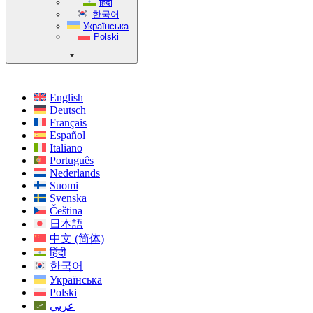
हिंदी
한국어
Українська
Polski
English
Deutsch
Français
Español
Italiano
Português
Nederlands
Suomi
Svenska
Čeština
日本語
中文 (简体)
हिंदी
한국어
Українська
Polski
عربي