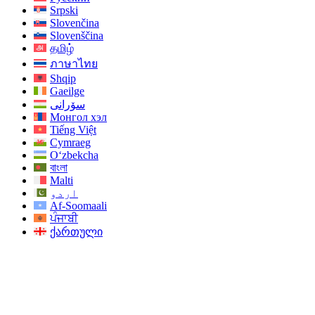
Srpski
Slovenčina
Slovenščina
தமிழ்
ภาษาไทย
Shqip
Gaeilge
سۆرانی
Монгол хэл
Tiếng Việt
Cymraeg
O‘zbekcha
বাংলা
Malti
اردو
Af-Soomaali
ਪੰਜਾਬੀ
ქართული