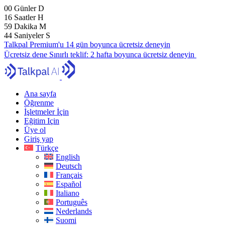
00
Günler
D
16
Saatler
H
59
Dakika
M
43
Saniyeler
S
Talkpal Premium'u 14 gün boyunca ücretsiz deneyin
Ücretsiz dene
Sınırlı teklif:
2 hafta boyunca ücretsiz deneyin
Ana sayfa
Öğrenme
İşletmeler İçin
Eğitim Için
Üye ol
Giriş yap
Türkçe
English
Deutsch
Français
Español
Italiano
Português
Nederlands
Suomi