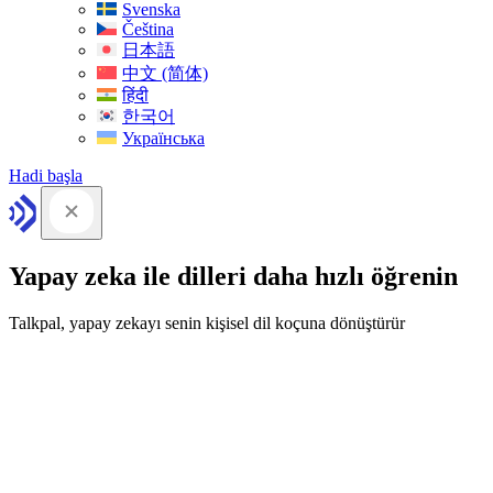
Svenska
Čeština
日本語
中文 (简体)
हिंदी
한국어
Українська
Hadi başla
Yapay zeka ile dilleri daha hızlı öğrenin
Talkpal, yapay zekayı senin kişisel dil koçuna dönüştürür