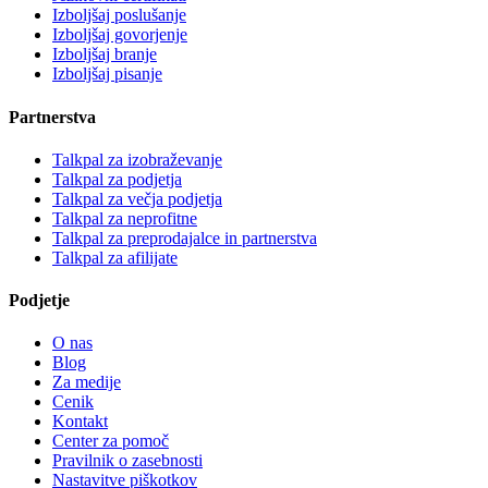
Izboljšaj poslušanje
Izboljšaj govorjenje
Izboljšaj branje
Izboljšaj pisanje
Partnerstva
Talkpal za izobraževanje
Talkpal za podjetja
Talkpal za večja podjetja
Talkpal za neprofitne
Talkpal za preprodajalce in partnerstva
Talkpal za afilijate
Podjetje
O nas
Blog
Za medije
Cenik
Kontakt
Center za pomoč
Pravilnik o zasebnosti
Nastavitve piškotkov