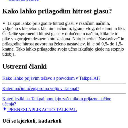
Kako lahko prilagodim hitrost glasu?
V Talkpal lahko prilagodite hitrost glasu v različnih načinih,
vključno s klepetom, klicnim načinom, igrami vlog, debatami in liki.
Če želite spremeniti hitrost glasu v določenem načinu, kliknite tri
pike v zgornjem desnem kotu zaslona. Nato izberite “Nastavitve” in
prilagodite hitrost govora na želeno nastavitev, ki je od 0,5- do 1,5-
kratna. Tako lahko prilagodite svojo učno izkušnjo glede na stopnjo
udobja.
Ustrezni članki
Kako lahko prijavim težavo s prevodom v Talkpal AI?
Kateri načini učenja so na voljo v Talkpal?
Kateri jeziki na Talkpal ponujajo začetnikom prijazne načine
učenja?
PRENESI APLIKACIJO TALKPAL
Uči se kjerkoli, kadarkoli