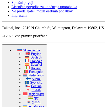
Splošni pogoji
Licenčna pogodba za končnega uporabnika
Ne prodajaj/deli mojih osebnih podatkov
Impresum
Talkpal, Inc., 2810 N Church St, Wilmington, Delaware 19802, US
© 2026 Vse pravice pridržane.
Slovenščina
English
Deutsch
Français
Español
Italiano
Português
Nederlands
Suomi
Svenska
Čeština
日本語
中文 (简体)
हिंदी
한국어
Українська