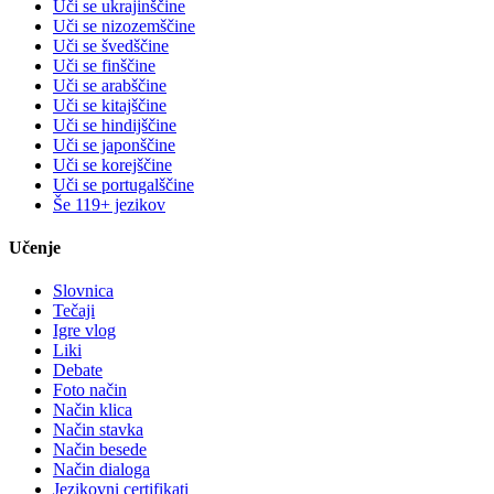
Uči se ukrajinščine
Uči se nizozemščine
Uči se švedščine
Uči se finščine
Uči se arabščine
Uči se kitajščine
Uči se hindijščine
Uči se japonščine
Uči se korejščine
Uči se portugalščine
Še 119+ jezikov
Učenje
Slovnica
Tečaji
Igre vlog
Liki
Debate
Foto način
Način klica
Način stavka
Način besede
Način dialoga
Jezikovni certifikati