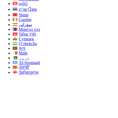
தமிழ்
ภาษาไทย
Shqip
Gaeilge
سۆرانی
Монгол хэл
Tiếng Việt
Cymraeg
O‘zbekcha
বাংলা
Malti
اردو
Af-Soomaali
ਪੰਜਾਬੀ
ქართული