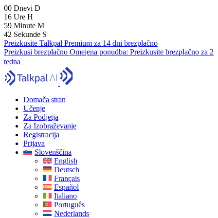
00
Dnevi
D
16
Ure
H
59
Minute
M
41
Sekunde
S
Preizkusite Talkpal Premium za 14 dni brezplačno
Preizkusi brezplačno
Omejena ponudba:
Preizkusite brezplačno za 2
tedna
Domača stran
Učenje
Za Podjetja
Za Izobraževanje
Registracija
Prijava
Slovenščina
English
Deutsch
Français
Español
Italiano
Português
Nederlands