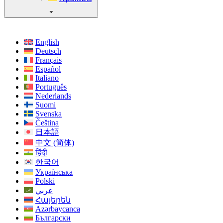
English
Deutsch
Français
Español
Italiano
Português
Nederlands
Suomi
Svenska
Čeština
日本語
中文 (简体)
हिंदी
한국어
Українська
Polski
عربي
Հայերեն
Azərbaycanca
Български