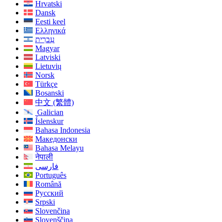
Hrvatski
Dansk
Eesti keel
Ελληνικά
עִברִית
Magyar
Latviski
Lietuvių
Norsk
Türkçe
Bosanski
中文 (繁體)
Galician
Íslenskur
Bahasa Indonesia
Македонски
Bahasa Melayu
नेपाली
فارسی
Português
Română
Русский
Srpski
Slovenčina
Slovenščina