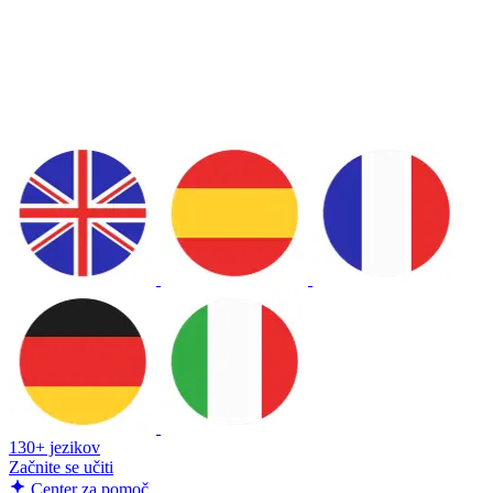
130+ jezikov
Začnite se učiti
Center za pomoč