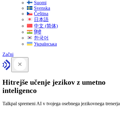
Suomi
Svenska
Čeština
日本語
中文 (简体)
हिंदी
한국어
Українська
Začni
Hitrejše učenje jezikov z umetno
inteligenco
Talkpal spremeni AI v tvojega osebnega jezikovnega trenerja