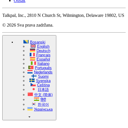
Otisak
Talkpal, Inc., 2810 N Church St, Wilmington, Delaware 19802, US
© 2026 Sva prava zadržana.
Bosanski
English
Deutsch
Français
Español
Italiano
Português
Nederlands
Suomi
Svenska
Čeština
日本語
中文 (简体)
हिंदी
한국어
Українська