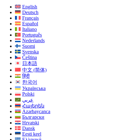
English
Deutsch
Français
Español
Italiano
Português
Nederlands
Suomi
Svenska
Čeština
日本語
中文 (简体)
हिंदी
한국어
Українська
Polski
عربي
Հայերեն
Azərbaycanca
Български
Hrvatski
Dansk
Eesti keel
Ελληνικά