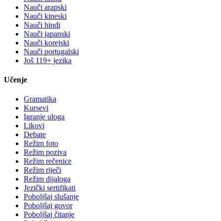
Nauči arapski
Nauči kineski
Nauči hindi
Nauči japanski
Nauči korejski
Nauči portugalski
Još 119+ jezika
Učenje
Gramatika
Kursevi
Igranje uloga
Likovi
Debate
Režim foto
Režim poziva
Režim rečenice
Režim riječi
Režim dijaloga
Jezički sertifikati
Poboljšaj slušanje
Poboljšaj govor
Poboljšaj čitanje