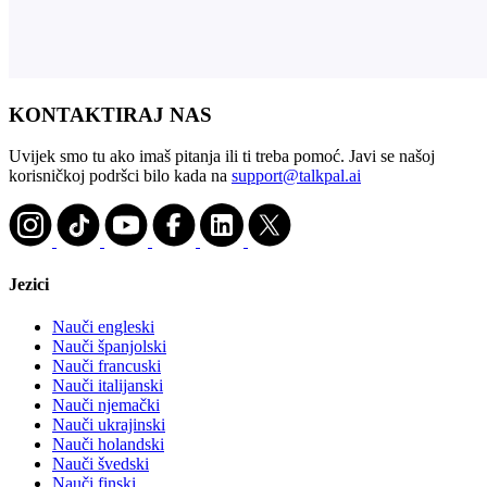
KONTAKTIRAJ NAS
Uvijek smo tu ako imaš pitanja ili ti treba pomoć. Javi se našoj
korisničkoj podršci bilo kada na
support@talkpal.ai
Jezici
Nauči engleski
Nauči španjolski
Nauči francuski
Nauči italijanski
Nauči njemački
Nauči ukrajinski
Nauči holandski
Nauči švedski
Nauči finski