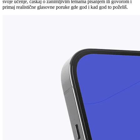
svoje učenje, ćaskaj o zanimljivim temama pisanjem ili govorom i
primaj realistične glasovne poruke gde god i kad god to poželiš.