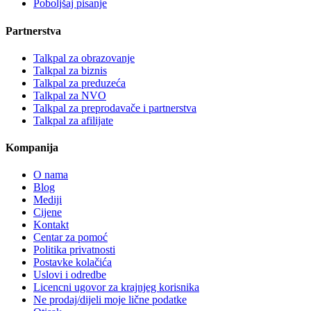
Poboljšaj pisanje
Partnerstva
Talkpal za obrazovanje
Talkpal za biznis
Talkpal za preduzeća
Talkpal za NVO
Talkpal za preprodavače i partnerstva
Talkpal za afilijate
Kompanija
O nama
Blog
Mediji
Cijene
Kontakt
Centar za pomoć
Politika privatnosti
Postavke kolačića
Uslovi i odredbe
Licencni ugovor za krajnjeg korisnika
Ne prodaj/dijeli moje lične podatke