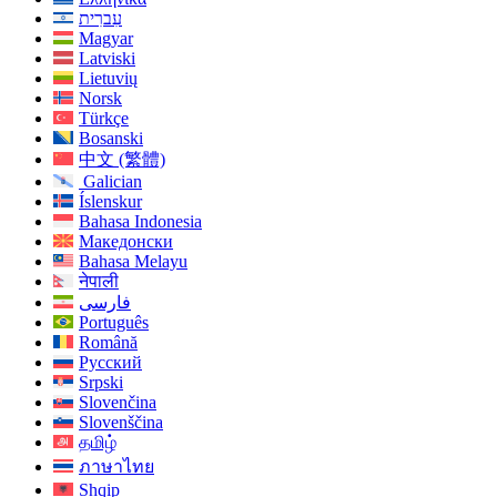
עִברִית
Magyar
Latviski
Lietuvių
Norsk
Türkçe
Bosanski
中文 (繁體)
Galician
Íslenskur
Bahasa Indonesia
Македонски
Bahasa Melayu
नेपाली
فارسی
Português
Română
Русский
Srpski
Slovenčina
Slovenščina
தமிழ்
ภาษาไทย
Shqip