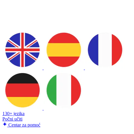
130+ jezika
Počni učiti
Centar za pomoć