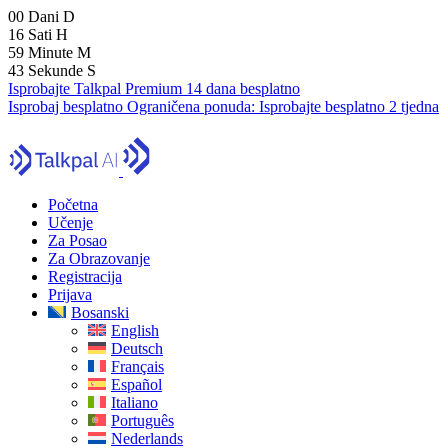
00
Dani
D
16
Sati
H
59
Minute
M
42
Sekunde
S
Isprobajte Talkpal Premium 14 dana besplatno
Isprobaj besplatno
Ograničena ponuda:
Isprobajte besplatno 2 tjedna
Početna
Učenje
Za Posao
Za Obrazovanje
Registracija
Prijava
Bosanski
English
Deutsch
Français
Español
Italiano
Português
Nederlands