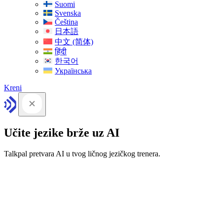
Suomi
Svenska
Čeština
日本語
中文 (简体)
हिंदी
한국어
Українська
Kreni
Učite jezike brže uz AI
Talkpal pretvara AI u tvog ličnog jezičkog trenera.