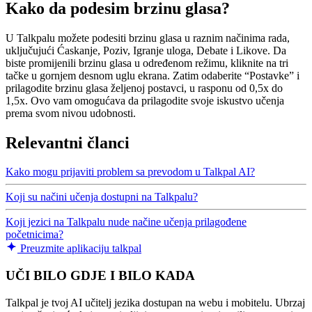
Kako da podesim brzinu glasa?
U Talkpalu možete podesiti brzinu glasa u raznim načinima rada,
uključujući Ćaskanje, Poziv, Igranje uloga, Debate i Likove. Da
biste promijenili brzinu glasa u određenom režimu, kliknite na tri
tačke u gornjem desnom uglu ekrana. Zatim odaberite “Postavke” i
prilagodite brzinu glasa željenoj postavci, u rasponu od 0,5x do
1,5x. Ovo vam omogućava da prilagodite svoje iskustvo učenja
prema svom nivou udobnosti.
Relevantni članci
Kako mogu prijaviti problem sa prevodom u Talkpal AI?
Koji su načini učenja dostupni na Talkpalu?
Koji jezici na Talkpalu nude načine učenja prilagođene
početnicima?
Preuzmite aplikaciju talkpal
UČI BILO GDJE I BILO KADA
Talkpal je tvoj AI učitelj jezika dostupan na webu i mobitelu. Ubrzaj