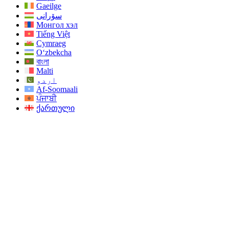
Gaeilge
سۆرانی
Монгол хэл
Tiếng Việt
Cymraeg
O‘zbekcha
বাংলা
Malti
اردو
Af-Soomaali
ਪੰਜਾਬੀ
ქართული