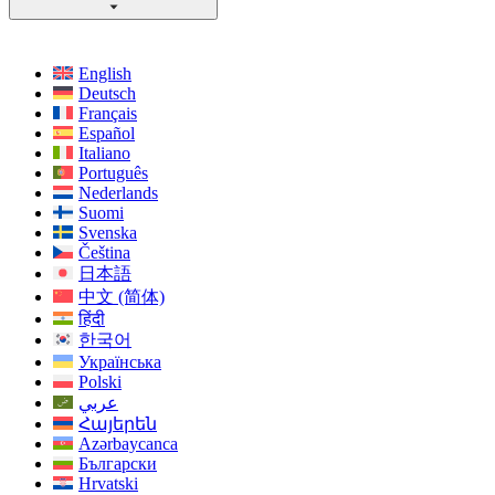
English
Deutsch
Français
Español
Italiano
Português
Nederlands
Suomi
Svenska
Čeština
日本語
中文 (简体)
हिंदी
한국어
Українська
Polski
عربي
Հայերեն
Azərbaycanca
Български
Hrvatski