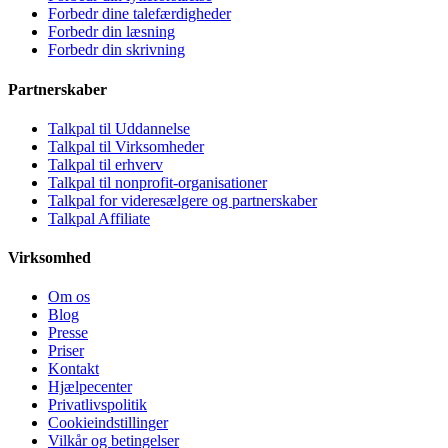
Forbedr dine talefærdigheder
Forbedr din læsning
Forbedr din skrivning
Partnerskaber
Talkpal til Uddannelse
Talkpal til Virksomheder
Talkpal til erhverv
Talkpal til nonprofit-organisationer
Talkpal for videresælgere og partnerskaber
Talkpal Affiliate
Virksomhed
Om os
Blog
Presse
Priser
Kontakt
Hjælpecenter
Privatlivspolitik
Cookieindstillinger
Vilkår og betingelser