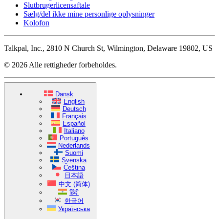
Slutbrugerlicensaftale
Sælg/del ikke mine personlige oplysninger
Kolofon
Talkpal, Inc., 2810 N Church St, Wilmington, Delaware 19802, US
© 2026 Alle rettigheder forbeholdes.
Dansk
English
Deutsch
Français
Español
Italiano
Português
Nederlands
Suomi
Svenska
Čeština
日本語
中文 (简体)
हिंदी
한국어
Українська