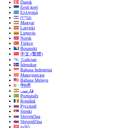
Dansk
Eesti keel
Ελληνικά
עִברִית
Magyar
Latviski
Lietuvių
Norsk
Türkçe
Bosanski
中文 (繁體)
Galician
Íslenskur
Bahasa Indonesia
Македонски
Bahasa Melayu
नेपाली
فارسی
Português
Română
Русский
Srpski
Slovenčina
Slovenščina
தமிழ்