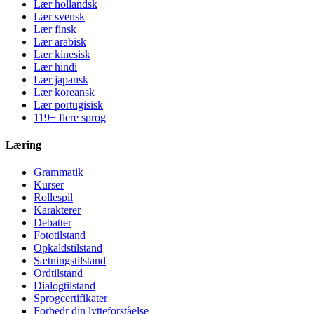
Lær hollandsk
Lær svensk
Lær finsk
Lær arabisk
Lær kinesisk
Lær hindi
Lær japansk
Lær koreansk
Lær portugisisk
119+ flere sprog
Læring
Grammatik
Kurser
Rollespil
Karakterer
Debatter
Fototilstand
Opkaldstilstand
Sætningstilstand
Ordtilstand
Dialogtilstand
Sprogcertifikater
Forbedr din lytteforståelse