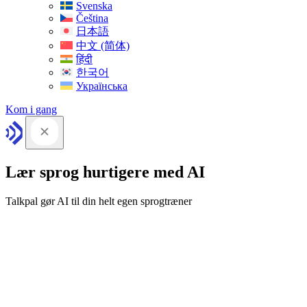
Svenska
Čeština
日本語
中文 (简体)
हिंदी
한국어
Українська
Kom i gang
Lær sprog hurtigere med AI
Talkpal gør AI til din helt egen sprogtræner