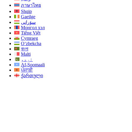
ภาษาไทย
Shqip
Gaeilge
سۆرانی
Монгол хэл
Tiếng Việt
Cymraeg
O‘zbekcha
বাংলা
Malti
اردو
Af-Soomaali
ਪੰਜਾਬੀ
ქართული