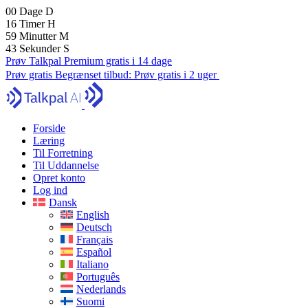
00
Dage
D
16
Timer
H
59
Minutter
M
42
Sekunder
S
Prøv Talkpal Premium gratis i 14 dage
Prøv gratis
Begrænset tilbud:
Prøv gratis i 2 uger
Forside
Læring
Til Forretning
Til Uddannelse
Opret konto
Log ind
Dansk
English
Deutsch
Français
Español
Italiano
Português
Nederlands
Suomi