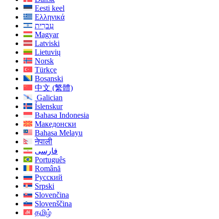
Eesti keel
Ελληνικά
עִברִית
Magyar
Latviski
Lietuvių
Norsk
Türkçe
Bosanski
中文 (繁體)
Galician
Íslenskur
Bahasa Indonesia
Македонски
Bahasa Melayu
नेपाली
فارسی
Português
Română
Русский
Srpski
Slovenčina
Slovenščina
தமிழ்