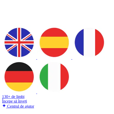
130+ de limbi
Începe să înveți
Centrul de ajutor