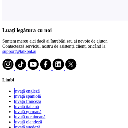
Luați legătura cu noi
Suntem mereu aici dacă ai întrebări sau ai nevoie de ajutor.
Contactează serviciul nostru de asistență clienți oricând la
support@talkpal.ai
Limbi
Învață engleză
Învață spaniolă
Învață franceză
Învață italiană
Învață germană
Învață ucraineană
Învață olandeză
Învață suedeză