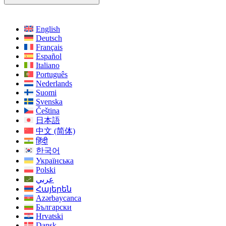
English
Deutsch
Français
Español
Italiano
Português
Nederlands
Suomi
Svenska
Čeština
日本語
中文 (简体)
हिंदी
한국어
Українська
Polski
عربي
Հայերեն
Azərbaycanca
Български
Hrvatski
Dansk