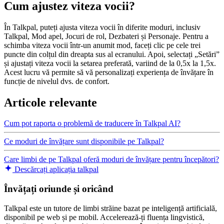
Cum ajustez viteza vocii?
În Talkpal, puteți ajusta viteza vocii în diferite moduri, inclusiv
Talkpal, Mod apel, Jocuri de rol, Dezbateri și Personaje. Pentru a
schimba viteza vocii într-un anumit mod, faceți clic pe cele trei
puncte din colțul din dreapta sus al ecranului. Apoi, selectați „Setări”
și ajustați viteza vocii la setarea preferată, variind de la 0,5x la 1,5x.
Acest lucru vă permite să vă personalizați experiența de învățare în
funcție de nivelul dvs. de confort.
Articole relevante
Cum pot raporta o problemă de traducere în Talkpal AI?
Ce moduri de învățare sunt disponibile pe Talkpal?
Care limbi de pe Talkpal oferă moduri de învățare pentru începători?
Descărcați aplicația talkpal
Învățați oriunde și oricând
Talkpal este un tutore de limbi străine bazat pe inteligență artificială,
disponibil pe web și pe mobil. Accelerează-ți fluența lingvistică,