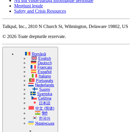
Nu îmi vinde/partaja informațiile personale
Mențiuni legale
Safety and Crisis Resources
Talkpal, Inc., 2810 N Church St, Wilmington, Delaware 19802, US
© 2026 Toate drepturile rezervate.
Română
English
Deutsch
Français
Español
Italiano
Português
Nederlands
Suomi
Svenska
Čeština
日本語
中文 (简体)
हिंदी
한국어
Українська