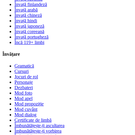
Învață finlandeză
Învață arabă
Învață chineză
Învață hindi
Învață japoneză
Învață coreeană
Învață portugheză
Încă 119+ limbi
Învățare
Gramatică
Cursuri
Jocuri de rol
Personaje
Dezbateri
Mod foto
Mod apel
Mod propoziție
Mod cuvânt
Mod dialog
Certificate de limbă
Îmbunătățește-ți ascultarea
Îmbunătățește-ți vorbirea