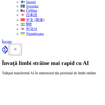
Suomi
Svenska
Čeština
日本語
中文 (简体)
हिंदी
한국어
Українська
Începe
Învață limbi străine mai rapid cu AI
Talkpal transformă AI în antrenorul tău personal de limbi străine