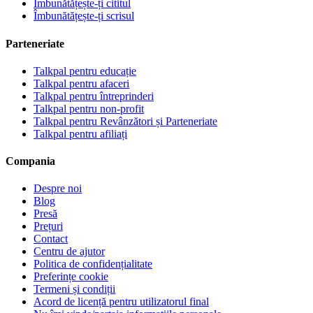
Îmbunătățește-ți cititul
Îmbunătățește-ți scrisul
Parteneriate
Talkpal pentru educație
Talkpal pentru afaceri
Talkpal pentru întreprinderi
Talkpal pentru non-profit
Talkpal pentru Revânzători și Parteneriate
Talkpal pentru afiliați
Compania
Despre noi
Blog
Presă
Prețuri
Contact
Centru de ajutor
Politica de confidențialitate
Preferințe cookie
Termeni și condiții
Acord de licență pentru utilizatorul final