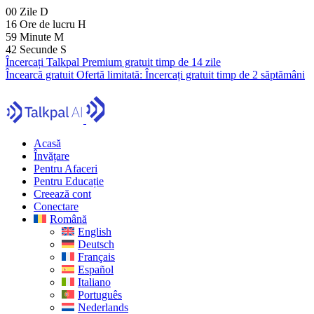
00
Zile
D
16
Ore de lucru
H
59
Minute
M
42
Secunde
S
Încercați Talkpal Premium gratuit timp de 14 zile
Încearcă gratuit
Ofertă limitată:
Încercați gratuit timp de 2 săptămâni
Acasă
Învățare
Pentru Afaceri
Pentru Educație
Creează cont
Conectare
Română
English
Deutsch
Français
Español
Italiano
Português
Nederlands