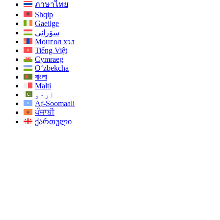
ภาษาไทย
Shqip
Gaeilge
سۆرانی
Монгол хэл
Tiếng Việt
Cymraeg
O‘zbekcha
বাংলা
Malti
اردو
Af-Soomaali
ਪੰਜਾਬੀ
ქართული