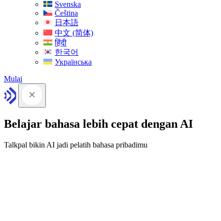
Svenska
Čeština
日本語
中文 (简体)
हिंदी
한국어
Українська
Mulai
Belajar bahasa lebih cepat dengan AI
Talkpal bikin AI jadi pelatih bahasa pribadimu