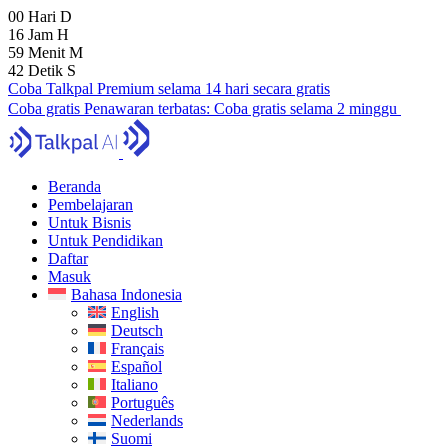
00
Hari
D
16
Jam
H
59
Menit
M
41
Detik
S
Coba Talkpal Premium selama 14 hari secara gratis
Coba gratis
Penawaran terbatas:
Coba gratis selama 2 minggu
Beranda
Pembelajaran
Untuk Bisnis
Untuk Pendidikan
Daftar
Masuk
Bahasa Indonesia
English
Deutsch
Français
Español
Italiano
Português
Nederlands
Suomi