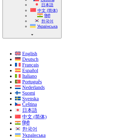
日本語
中文 (简体)
हिंदी
한국어
Українська
English
Deutsch
Français
Español
Italiano
Português
Nederlands
Suomi
Svenska
Čeština
日本語
中文 (简体)
हिंदी
한국어
Українська