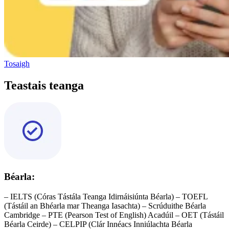
Tosaigh
Teastais teanga
Béarla:
– IELTS (Córas Tástála Teanga Idirnáisiúnta Béarla) – TOEFL
(Tástáil an Bhéarla mar Theanga Iasachta) – Scrúduithe Béarla
Cambridge – PTE (Pearson Test of English) Acadúil – OET (Tástáil
Béarla Ceirde) – CELPIP (Clár Innéacs Inniúlachta Béarla