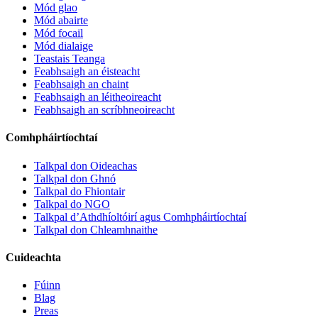
Mód glao
Mód abairte
Mód focail
Mód dialaige
Teastais Teanga
Feabhsaigh an éisteacht
Feabhsaigh an chaint
Feabhsaigh an léitheoireacht
Feabhsaigh an scríbhneoireacht
Comhpháirtíochtaí
Talkpal don Oideachas
Talkpal don Ghnó
Talkpal do Fhiontair
Talkpal do NGO
Talkpal d’Athdhíoltóirí agus Comhpháirtíochtaí
Talkpal don Chleamhnaithe
Cuideachta
Fúinn
Blag
Preas