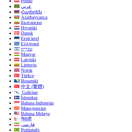
Polski
عربي
Հայերեն
Azərbaycanca
Български
Hrvatski
Dansk
Eesti keel
Ελληνικά
עִברִית
Magyar
Latviski
Lietuvių
Norsk
Türkçe
Bosanski
中文 (繁體)
Galician
Íslenskur
Bahasa Indonesia
Македонски
Bahasa Melayu
नेपाली
فارسی
Português