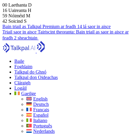
00
Laethanta
D
16
Uaireanta
H
59
Nóiméid
M
41
Soicind
S
Bain triail as Talkpal Premium ar feadh 14 lá saor in aisce
Triail saor in aisce
Tairiscint theoranta:
Bain triail as saor in aisce ar
feadh 2 sheachtain
Baile
Foghlaim
Talkpal do Ghnó
Talkpal don Oideachas
Cláraigh
Logáil
Gaeilge
English
Deutsch
Français
Español
Italiano
Português
Nederlands