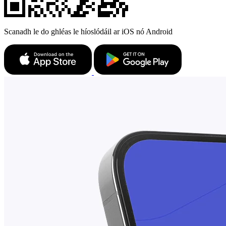
Scanadh le do ghléas le híoslódáil ar iOS nó Android