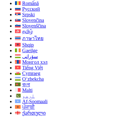
Română
Русский
Srpski
Slovenčina
Slovenščina
தமிழ்
ภาษาไทย
Shqip
Gaeilge
سۆرانی
Монгол хэл
Tiếng Việt
Cymraeg
O‘zbekcha
বাংলা
Malti
اردو
Af-Soomaali
ਪੰਜਾਬੀ
ქართული