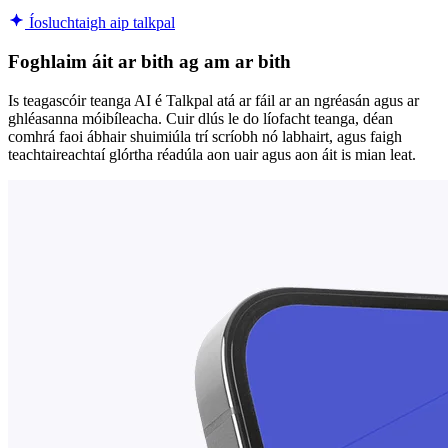
Íosluchtaigh aip talkpal
Foghlaim áit ar bith ag am ar bith
Is teagascóir teanga AI é Talkpal atá ar fáil ar an ngréasán agus ar
ghléasanna móibíleacha. Cuir dlús le do líofacht teanga, déan
comhrá faoi ábhair shuimiúla trí scríobh nó labhairt, agus faigh
teachtaireachtaí glórtha réadúla aon uair agus aon áit is mian leat.