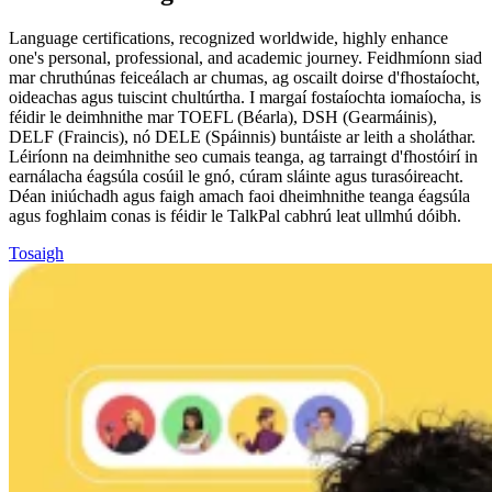
Language certifications, recognized worldwide, highly enhance
one's personal, professional, and academic journey. Feidhmíonn siad
mar chruthúnas feiceálach ar chumas, ag oscailt doirse d'fhostaíocht,
oideachas agus tuiscint chultúrtha. I margaí fostaíochta iomaíocha, is
féidir le deimhnithe mar TOEFL (Béarla), DSH (Gearmáinis),
DELF (Fraincis), nó DELE (Spáinnis) buntáiste ar leith a sholáthar.
Léiríonn na deimhnithe seo cumais teanga, ag tarraingt d'fhostóirí in
earnálacha éagsúla cosúil le gnó, cúram sláinte agus turasóireacht.
Déan iniúchadh agus faigh amach faoi dheimhnithe teanga éagsúla
agus foghlaim conas is féidir le TalkPal cabhrú leat ullmhú dóibh.
Tosaigh