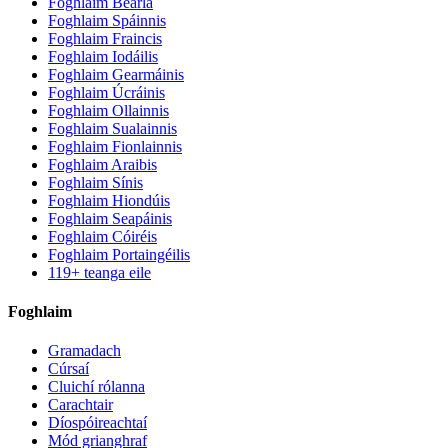
Foghlaim Béarla
Foghlaim Spáinnis
Foghlaim Fraincis
Foghlaim Iodáilis
Foghlaim Gearmáinis
Foghlaim Úcráinis
Foghlaim Ollainnis
Foghlaim Sualainnis
Foghlaim Fionlainnis
Foghlaim Araibis
Foghlaim Sínis
Foghlaim Hiondúis
Foghlaim Seapáinis
Foghlaim Cóiréis
Foghlaim Portaingéilis
119+ teanga eile
Foghlaim
Gramadach
Cúrsaí
Cluichí rólanna
Carachtair
Díospóireachtaí
Mód grianghraf