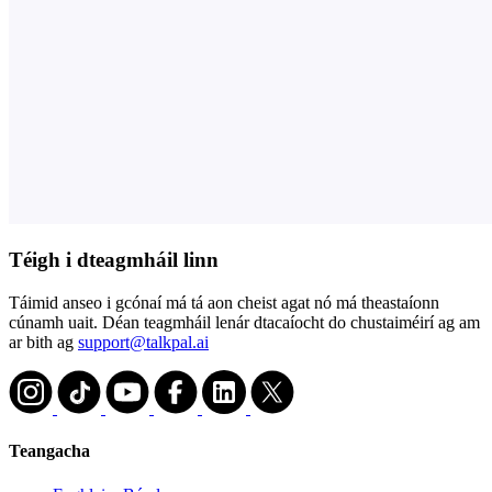
Téigh i dteagmháil linn
Táimid anseo i gcónaí má tá aon cheist agat nó má theastaíonn
cúnamh uait. Déan teagmháil lenár dtacaíocht do chustaiméirí ag am
ar bith ag
support@talkpal.ai
Teangacha