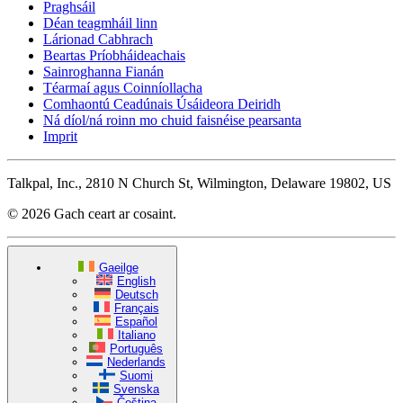
Praghsáil
Déan teagmháil linn
Lárionad Cabhrach
Beartas Príobháideachais
Sainroghanna Fianán
Téarmaí agus Coinníollacha
Comhaontú Ceadúnais Úsáideora Deiridh
Ná díol/ná roinn mo chuid faisnéise pearsanta
Imprit
Talkpal, Inc., 2810 N Church St, Wilmington, Delaware 19802, US
© 2026 Gach ceart ar cosaint.
Gaeilge
English
Deutsch
Français
Español
Italiano
Português
Nederlands
Suomi
Svenska
Čeština