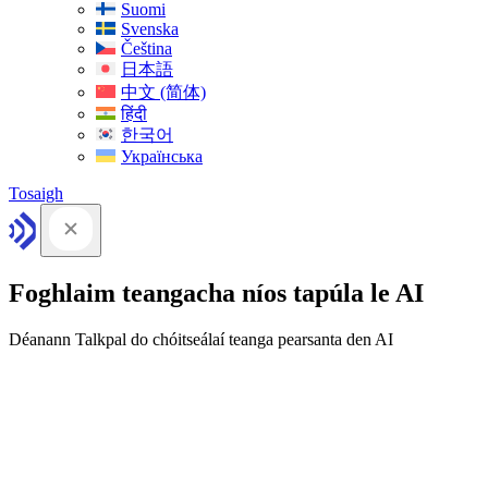
Suomi
Svenska
Čeština
日本語
中文 (简体)
हिंदी
한국어
Українська
Tosaigh
Foghlaim teangacha níos tapúla le AI
Déanann Talkpal do chóitseálaí teanga pearsanta den AI