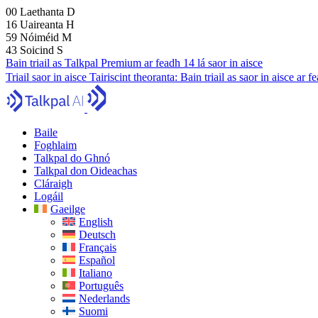
00
Laethanta
D
16
Uaireanta
H
59
Nóiméid
M
42
Soicind
S
Bain triail as Talkpal Premium ar feadh 14 lá saor in aisce
Triail saor in aisce
Tairiscint theoranta:
Bain triail as saor in aisce ar 
Baile
Foghlaim
Talkpal do Ghnó
Talkpal don Oideachas
Cláraigh
Logáil
Gaeilge
English
Deutsch
Français
Español
Italiano
Português
Nederlands
Suomi