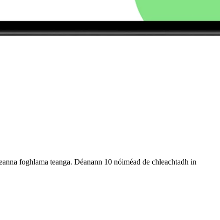
leanna foghlama teanga. Déanann 10 nóiméad de chleachtadh in