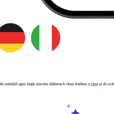
h suimiúil agus faigh aiseolas láithreach chun feabhas a
chur
ar do sci