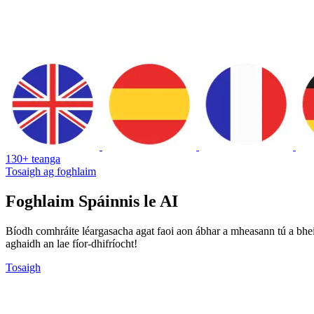
130+ teanga
Tosaigh ag foghlaim
Foghlaim Spáinnis le AI
Bíodh comhráite léargasacha agat faoi aon ábhar a mheasann tú a bheit
aghaidh an lae fíor-dhifríocht!
Tosaigh