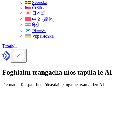
Svenska
Čeština
日本語
中文 (简体)
हिंदी
한국어
Українська
Tosaigh
Foghlaim teangacha níos tapúla le AI
Déanann Talkpal do chóitseálaí teanga pearsanta den AI