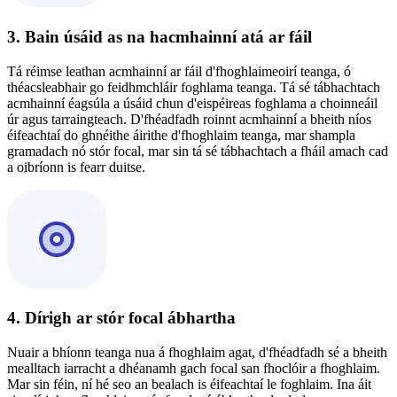
3. Bain úsáid as na hacmhainní atá ar fáil
Tá réimse leathan acmhainní ar fáil d'fhoghlaimeoirí teanga, ó
théacsleabhair go feidhmchláir foghlama teanga. Tá sé tábhachtach
acmhainní éagsúla a úsáid chun d'eispéireas foghlama a choinneáil
úr agus tarraingteach. D'fhéadfadh roinnt acmhainní a bheith níos
éifeachtaí do ghnéithe áirithe d'fhoghlaim teanga, mar shampla
gramadach nó stór focal, mar sin tá sé tábhachtach a fháil amach cad
a oibríonn is fearr duitse.
4. Dírigh ar stór focal ábhartha
Nuair a bhíonn teanga nua á fhoghlaim agat, d'fhéadfadh sé a bheith
mealltach iarracht a dhéanamh gach focal san fhoclóir a fhoghlaim.
Mar sin féin, ní hé seo an bealach is éifeachtaí le foghlaim. Ina áit