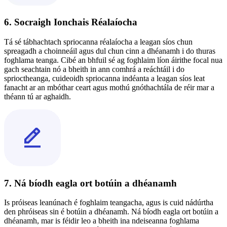
6. Socraigh Ionchais Réalaíocha
Tá sé tábhachtach spriocanna réalaíocha a leagan síos chun
spreagadh a choinneáil agus dul chun cinn a dhéanamh i do thuras
foghlama teanga. Cibé an bhfuil sé ag foghlaim líon áirithe focal nua
gach seachtain nó a bheith in ann comhrá a reáchtáil i do
sprioctheanga, cuideoidh spriocanna indéanta a leagan síos leat
fanacht ar an mbóthar ceart agus mothú gnóthachtála de réir mar a
théann tú ar aghaidh.
7. Ná bíodh eagla ort botúin a dhéanamh
Is próiseas leanúnach é foghlaim teangacha, agus is cuid nádúrtha
den phróiseas sin é botúin a dhéanamh. Ná bíodh eagla ort botúin a
dhéanamh, mar is féidir leo a bheith ina ndeiseanna foghlama