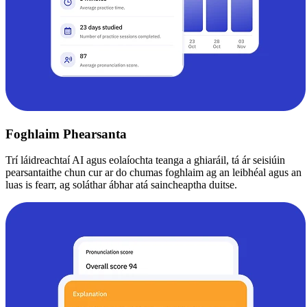
Foghlaim Phearsanta
Trí láidreachtaí AI agus eolaíochta teanga a ghiaráil, tá ár seisiúin
pearsantaithe chun cur ar do chumas foghlaim ag an leibhéal agus an
luas is fearr, ag soláthar ábhar atá saincheaptha duitse.