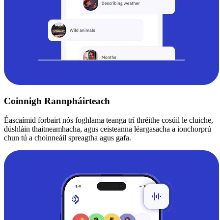
Coinnigh Rannpháirteach
Éascaímid forbairt nós foghlama teanga trí thréithe cosúil le cluiche,
dúshláin thaitneamhacha, agus ceisteanna léargasacha a ionchorprú
chun tú a choinneáil spreagtha agus gafa.