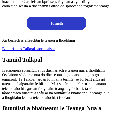
luachmhara. Glac leis an bpróiseas foghlama agus dírigh ar dhul
chun cinn seasta a dhéanamh i dtreo do spriocanna foghlama teanga.
Tosaigh
An bealach is éifeachtaí le teanga a fhoghlaim
Bain triail as Talkpal saor in aisce
Táimid Talkpal
Is eispéireas spreagúil agus dúshlánach é teanga nua a fhoghlaim.
Osclaíonn sé doirse nua do dheiseanna, go pearsanta agus go
gairmiúil. Tá Talkpal, ardán foghlama teanga, ag forbairt agus ag
traenáil a halgartaim le blianta. Mar sin féin, de réir mar a leanann an
teicneolaíocht agus an fhoghlaim teanga ag forbairt, tá sé
tábhachtach tuiscint a fháil ar na buntáistí a bhaineann le teanga nua
a fhoghlaim leis na teicneolaíochtaí is déanaí.
Buntáistí a bhaineann le Teanga Nua a