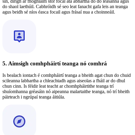
sin, dírigh ar fhoghlaim stór focal atá ábhartha do do leasanna agus
do shaol laethúil. Cabhróidh sé seo leat fanacht gafa leis an teanga
agus beidh sé níos éasca focail agus frásaí nua a choinneáil.
5. Aimsigh comhpháirtí teanga nó comhrá
Is bealach iontach é comhpháirtí teanga a bheith agat chun do chuid
scileanna labhartha a chleachtadh agus aiseolas a fháil ar do dhul
chun cinn. Is féidir leat teacht ar chomhpháirtithe teanga trí
shuíomhanna gréasáin nó aipeanna malartaithe teanga, nó trí bheith
páirteach i ngrúpaí teanga áitiúla.