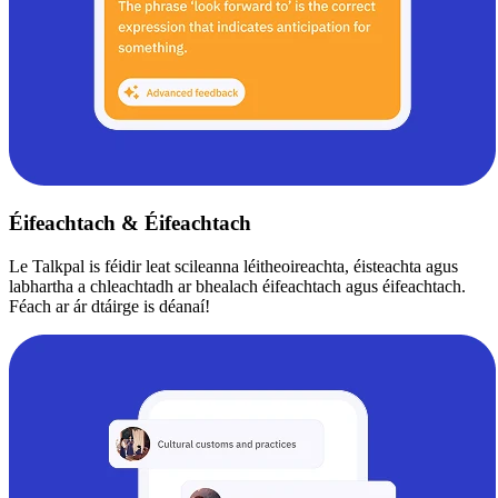
Éifeachtach & Éifeachtach
Le Talkpal is féidir leat scileanna léitheoireachta, éisteachta agus
labhartha a chleachtadh ar bhealach éifeachtach agus éifeachtach.
Féach ar ár dtáirge is déanaí!