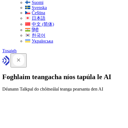
Suomi
Svenska
Čeština
日本語
中文 (简体)
हिंदी
한국어
Українська
Tosaigh
Foghlaim teangacha níos tapúla le AI
Déanann Talkpal do chóitseálaí teanga pearsanta den AI