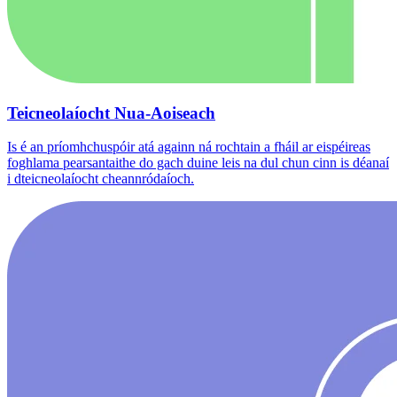
Teicneolaíocht Nua-Aoiseach
Is é an príomhchuspóir atá againn ná rochtain a fháil ar eispéireas
foghlama pearsantaithe do gach duine leis na dul chun cinn is déanaí
i dteicneolaíocht cheannródaíoch.