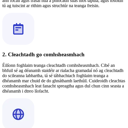
ann focail agus frásaí nua a phiocadh suas níos tapúla, agus tosóidh
tú ag tuiscint ar rithim agus struchtúr na teanga freisin.
2. Cleachtadh go comhsheasmhach
Éilíonn foghlaim teanga cleachtadh comhsheasmhach. Cibé an
bhfuil sé ag déanamh staidéir ar rialacha gramadaí nó ag cleachtadh
do scileanna labhartha, tá sé tábhachtach foghlaim teanga a
dhéanamh mar chuid de do ghnáthamh laethúil. Cuideoidh cleachtas
comhsheasmhach leat fanacht spreagtha agus dul chun cinn seasta a
dhéanamh i dtreo líofacht.