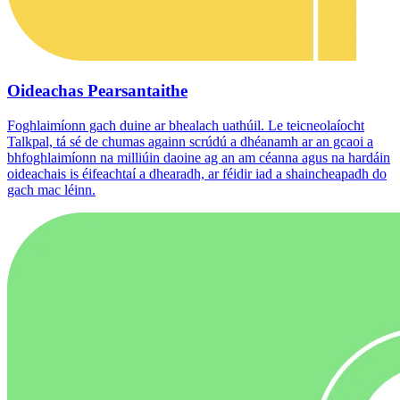
Oideachas Pearsantaithe
Foghlaimíonn gach duine ar bhealach uathúil. Le teicneolaíocht
Talkpal, tá sé de chumas againn scrúdú a dhéanamh ar an gcaoi a
bhfoghlaimíonn na milliúin daoine ag an am céanna agus na hardáin
oideachais is éifeachtaí a dhearadh, ar féidir iad a shaincheapadh do
gach mac léinn.