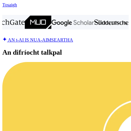
Tosaigh
AN t-AI IS NUA-AIMSEARTHA
An difríocht talkpal