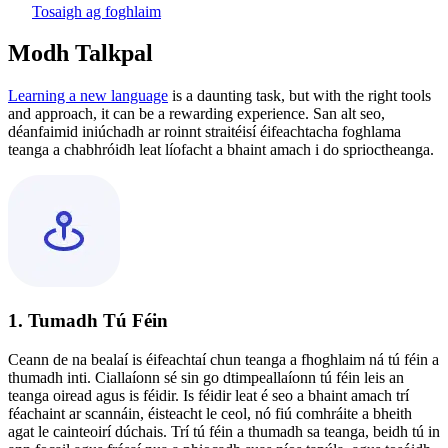
Tosaigh ag foghlaim
Modh Talkpal
Learning a new language
is a daunting task, but with the right tools
and approach, it can be a rewarding experience. San alt seo,
déanfaimid iniúchadh ar roinnt straitéisí éifeachtacha foghlama
teanga a chabhróidh leat líofacht a bhaint amach i do sprioctheanga.
1. Tumadh Tú Féin
Ceann de na bealaí is éifeachtaí chun teanga a fhoghlaim ná tú féin a
thumadh inti. Ciallaíonn sé sin go dtimpeallaíonn tú féin leis an
teanga oiread agus is féidir. Is féidir leat é seo a bhaint amach trí
féachaint ar scannáin, éisteacht le ceol, nó fiú comhráite a bheith
agat le cainteoirí dúchais. Trí tú féin a thumadh sa teanga, beidh tú in