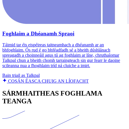
Foghlaim a Dhéanamh Spraoi
Táimid tar éis eispéireas taitneamhach a dhéanamh ar an
bhfoghlaim. Ós rud é go bhféadfadh sé a bheith dúshlánach
spreagadh a choinneáil agus tú ag foghlaim ar líne, chruthaíomar
Talkpal chun a bheith chomh tarraingteach sin gur fearr le daoine
scileanna nua a fhoghlaim tríd ná cluiche a imirt.
Bain triail as Talkpal
COSÁN ÉASCA CHUIG AN LÍOFACHT
SÁRMHAITHEAS FOGHLAMA
TEANGA