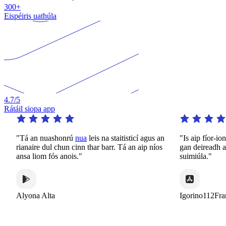
300+
Eispéiris uathúla
4.7
/5
Rátáil siopa app
"Tá an nuashonrú
nua
leis na staitisticí agus an
"Is aip fíor-iontach
rianaire dul chun cinn thar barr. Tá an aip níos
gan deireadh ar fáil
ansa liom fós anois."
suimiúla."
Alyona Alta
Igorino112France