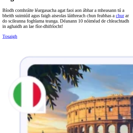
Bíodh comhráite léargasacha agat faoi aon ábhar a mheasann tú a
bheith suimiúil agus faigh aiseolas láithreach chun feabhas a
chur
ar
do scileanna foghlama teanga. Déanann 10 nóiméad de chleachtadh
in aghaidh an lae fíor-dhifríocht!
Tosaigh