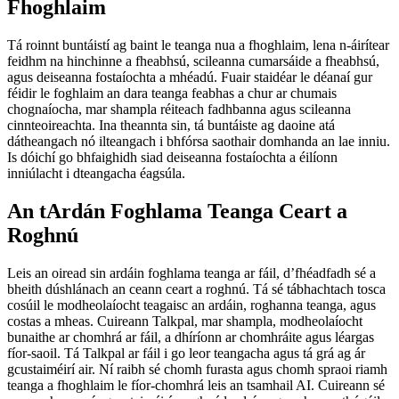
Fhoghlaim
Tá roinnt buntáistí ag baint le teanga nua a fhoghlaim, lena n-áirítear
feidhm na hinchinne a fheabhsú, scileanna cumarsáide a fheabhsú,
agus deiseanna fostaíochta a mhéadú. Fuair staidéar le déanaí gur
féidir le foghlaim an dara teanga feabhas a chur ar chumais
chognaíocha, mar shampla réiteach fadhbanna agus scileanna
cinnteoireachta. Ina theannta sin, tá buntáiste ag daoine atá
dátheangach nó ilteangach i bhfórsa saothair domhanda an lae inniu.
Is dóichí go bhfaighidh siad deiseanna fostaíochta a éilíonn
inniúlacht i dteangacha éagsúla.
An tArdán Foghlama Teanga Ceart a
Roghnú
Leis an oiread sin ardáin foghlama teanga ar fáil, d’fhéadfadh sé a
bheith dúshlánach an ceann ceart a roghnú. Tá sé tábhachtach tosca
cosúil le modheolaíocht teagaisc an ardáin, roghanna teanga, agus
costas a mheas. Cuireann Talkpal, mar shampla, modheolaíocht
bunaithe ar chomhrá ar fáil, a dhíríonn ar chomhráite agus léargas
fíor-saoil. Tá Talkpal ar fáil i go leor teangacha agus tá grá ag ár
gcustaiméirí air. Ní raibh sé chomh furasta agus chomh spraoi riamh
teanga a fhoghlaim le fíor-chomhrá leis an tsamhail AI. Cuireann sé