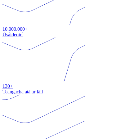
10,000,000+
Úsáideoirí
130+
Teangacha atá ar fáil