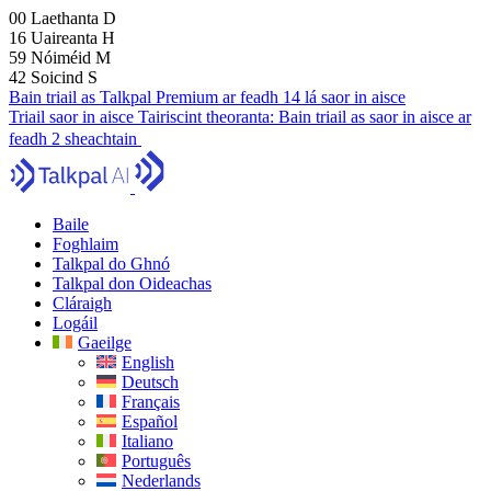
00
Laethanta
D
16
Uaireanta
H
59
Nóiméid
M
41
Soicind
S
Bain triail as Talkpal Premium ar feadh 14 lá saor in aisce
Triail saor in aisce
Tairiscint theoranta:
Bain triail as saor in aisce ar
feadh 2 sheachtain
Baile
Foghlaim
Talkpal do Ghnó
Talkpal don Oideachas
Cláraigh
Logáil
Gaeilge
English
Deutsch
Français
Español
Italiano
Português
Nederlands