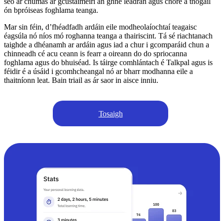
seo ar chumas ár gcustaiméirí an ghné leadrán agus chore a thógáil
ón bpróiseas foghlama teanga.
Mar sin féin, d’fhéadfadh ardáin eile modheolaíochtaí teagaisc
éagsúla nó níos mó roghanna teanga a thairiscint. Tá sé riachtanach
taighde a dhéanamh ar ardáin agus iad a chur i gcomparáid chun a
chinneadh cé acu ceann is fearr a oireann do do spriocanna
foghlama agus do bhuiséad. Is táirge comhlántach é Talkpal agus is
féidir é a úsáid i gcomhcheangal nó ar bharr modhanna eile a
thaitníonn leat. Bain triail as ár saor in aisce inniu.
Tosaigh