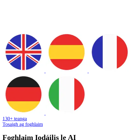
130+ teanga
Tosaigh ag foghlaim
Foghlaim Iodáilis le AI