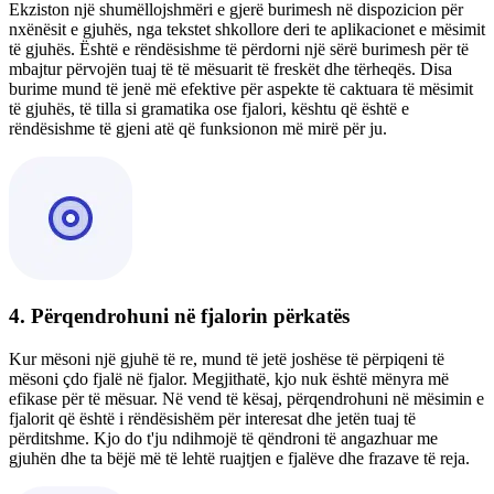
Ekziston një shumëllojshmëri e gjerë burimesh në dispozicion për
nxënësit e gjuhës, nga tekstet shkollore deri te aplikacionet e mësimit
të gjuhës. Është e rëndësishme të përdorni një sërë burimesh për të
mbajtur përvojën tuaj të të mësuarit të freskët dhe tërheqës. Disa
burime mund të jenë më efektive për aspekte të caktuara të mësimit
të gjuhës, të tilla si gramatika ose fjalori, kështu që është e
rëndësishme të gjeni atë që funksionon më mirë për ju.
4. Përqendrohuni në fjalorin përkatës
Kur mësoni një gjuhë të re, mund të jetë joshëse të përpiqeni të
mësoni çdo fjalë në fjalor. Megjithatë, kjo nuk është mënyra më
efikase për të mësuar. Në vend të kësaj, përqendrohuni në mësimin e
fjalorit që është i rëndësishëm për interesat dhe jetën tuaj të
përditshme. Kjo do t'ju ndihmojë të qëndroni të angazhuar me
gjuhën dhe ta bëjë më të lehtë ruajtjen e fjalëve dhe frazave të reja.