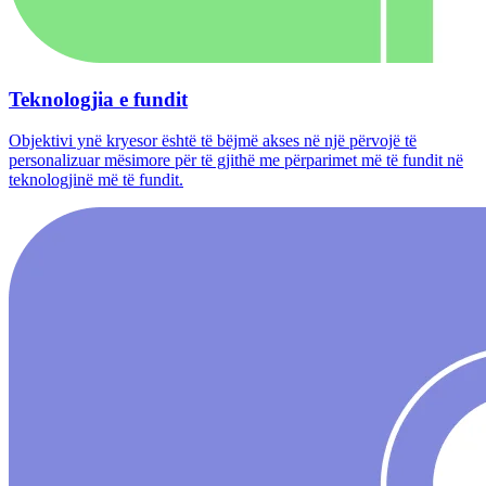
Teknologjia e fundit
Objektivi ynë kryesor është të bëjmë akses në një përvojë të
personalizuar mësimore për të gjithë me përparimet më të fundit në
teknologjinë më të fundit.