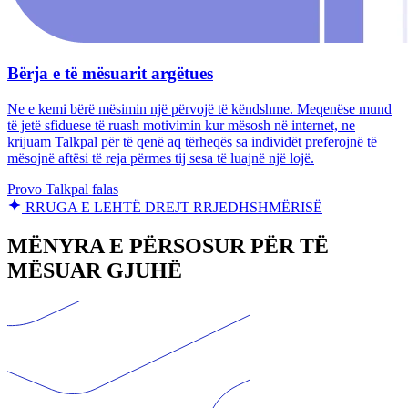
Bërja e të mësuarit argëtues
Ne e kemi bërë mësimin një përvojë të këndshme. Meqenëse mund
të jetë sfiduese të ruash motivimin kur mësosh në internet, ne
krijuam Talkpal për të qenë aq tërheqës sa individët preferojnë të
mësojnë aftësi të reja përmes tij sesa të luajnë një lojë.
Provo Talkpal falas
RRUGA E LEHTË DREJT RRJEDHSHMËRISË
MËNYRA E PËRSOSUR PËR TË
MËSUAR GJUHË