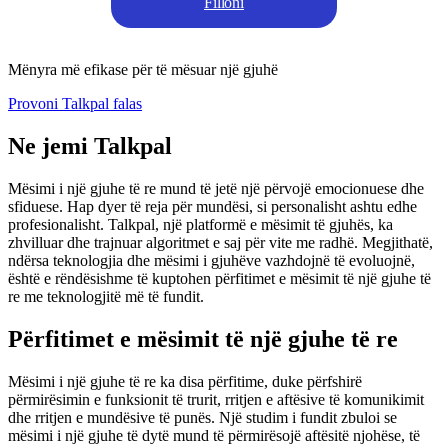
Filloni
Mënyra më efikase për të mësuar një gjuhë
Provoni Talkpal falas
Ne jemi Talkpal
Mësimi i një gjuhe të re mund të jetë një përvojë emocionuese dhe
sfiduese. Hap dyer të reja për mundësi, si personalisht ashtu edhe
profesionalisht. Talkpal, një platformë e mësimit të gjuhës, ka
zhvilluar dhe trajnuar algoritmet e saj për vite me radhë. Megjithatë,
ndërsa teknologjia dhe mësimi i gjuhëve vazhdojnë të evoluojnë,
është e rëndësishme të kuptohen përfitimet e mësimit të një gjuhe të
re me teknologjitë më të fundit.
Përfitimet e mësimit të një gjuhe të re
Mësimi i një gjuhe të re ka disa përfitime, duke përfshirë
përmirësimin e funksionit të trurit, rritjen e aftësive të komunikimit
dhe rritjen e mundësive të punës. Një studim i fundit zbuloi se
mësimi i një gjuhe të dytë mund të përmirësojë aftësitë njohëse, të