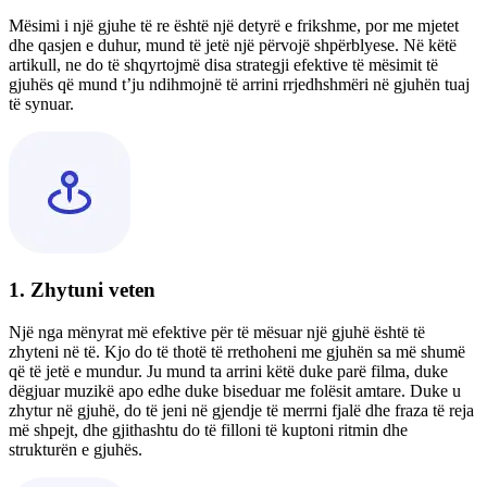
Mësimi i një gjuhe të re është një detyrë e frikshme, por me mjetet
dhe qasjen e duhur, mund të jetë një përvojë shpërblyese. Në këtë
artikull, ne do të shqyrtojmë disa strategji efektive të mësimit të
gjuhës që mund t’ju ndihmojnë të arrini rrjedhshmëri në gjuhën tuaj
të synuar.
1. Zhytuni veten
Një nga mënyrat më efektive për të mësuar një gjuhë është të
zhyteni në të. Kjo do të thotë të rrethoheni me gjuhën sa më shumë
që të jetë e mundur. Ju mund ta arrini këtë duke parë filma, duke
dëgjuar muzikë apo edhe duke biseduar me folësit amtare. Duke u
zhytur në gjuhë, do të jeni në gjendje të merrni fjalë dhe fraza të reja
më shpejt, dhe gjithashtu do të filloni të kuptoni ritmin dhe
strukturën e gjuhës.