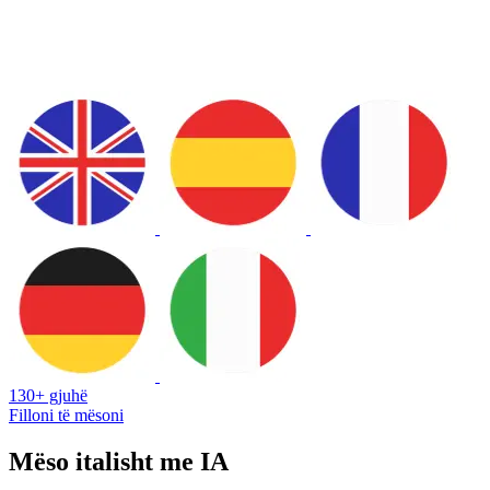
130+ gjuhë
Filloni të mësoni
Mëso italisht me IA