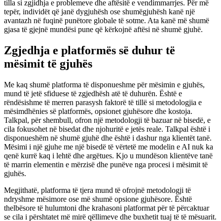
tilla si zgjidhja e problemeve dhe aftësitë e vendimmarrjes. Për më
tepër, individët që janë dygjuhësh ose shumëgjuhësh kanë një
avantazh në fuqinë punëtore globale të sotme. Ata kanë më shumë
gjasa të gjejnë mundësi pune që kërkojnë aftësi në shumë gjuhë.
Zgjedhja e platformës së duhur të
mësimit të gjuhës
Me kaq shumë platforma të disponueshme për mësimin e gjuhës,
mund të jetë sfiduese të zgjedhësh atë të duhurën. Është e
rëndësishme të merren parasysh faktorë të tillë si metodologjia e
mësimdhënies së platformës, opsionet gjuhësore dhe kostoja.
Talkpal, për shembull, ofron një metodologji të bazuar në bisedë, e
cila fokusohet në bisedat dhe njohuritë e jetës reale. Talkpal është i
disponueshëm në shumë gjuhë dhe është i dashur nga klientët tanë.
Mësimi i një gjuhe me një bisedë të vërtetë me modelin e AI nuk ka
qenë kurrë kaq i lehtë dhe argëtues. Kjo u mundëson klientëve tanë
të marrin elementin e mërzisë dhe punëve nga procesi i mësimit të
gjuhës.
Megjithatë, platforma të tjera mund të ofrojnë metodologji të
ndryshme mësimore ose më shumë opsione gjuhësore. Është
thelbësore të hulumtoni dhe krahasoni platformat për të përcaktuar
se cila i përshtatet më mirë qëllimeve dhe buxhetit tuaj të të mësuarit.