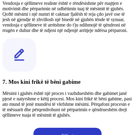
Vendosja e qëllimeve realiste është e rëndësishme për ruajtjen e
motivimit dhe përparimin në udhëtimin tuaj të mësimit të gjuhës.
Qoftë mësimi i një numri të caktuar fjalësh të reja çdo javë ose të
jesh në gjendje të zhvillosh një bisedë në gjuhën tënde të synuar,
vendosja e qëllimeve të arritshme do t'ju ndihmojë të qëndroni në
rrugën e duhur dhe të ndjeni një ndjenjë arritjeje ndërsa përparoni.
7. Mos kini frikë të bëni gabime
Mësimi i gjuhës është një proces i vazhdueshëm dhe gabimet janë
pjesë e natyrshme e këtij procesi. Mos kini frikë të bëni gabime, pasi
ato mund të jenë mundësi të vlefshme mësimi. Përqafoni procesin e
të mësuarit dhe përqendrohuni në përparimin e qëndrueshëm drejt
qëllimeve tuaja të mësimit të gjuhës.