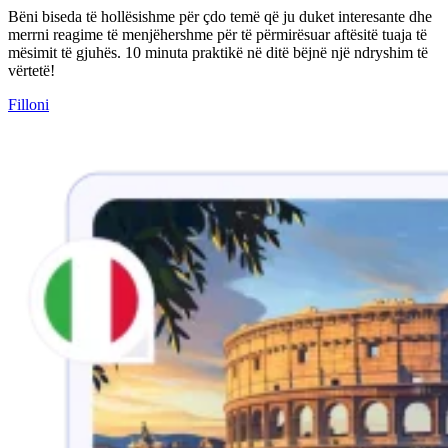
Bëni biseda të hollësishme për çdo temë që ju duket interesante dhe
merrni reagime të menjëhershme për të përmirësuar aftësitë tuaja të
mësimit të gjuhës. 10 minuta praktikë në ditë bëjnë një ndryshim të
vërtetë!
Filloni