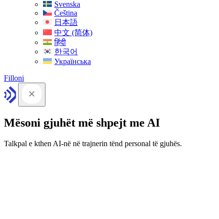
Svenska
Čeština
日本語
中文 (简体)
हिंदी
한국어
Українська
Filloni
Mësoni gjuhët më shpejt me AI
Talkpal e kthen AI-në në trajnerin tënd personal të gjuhës.