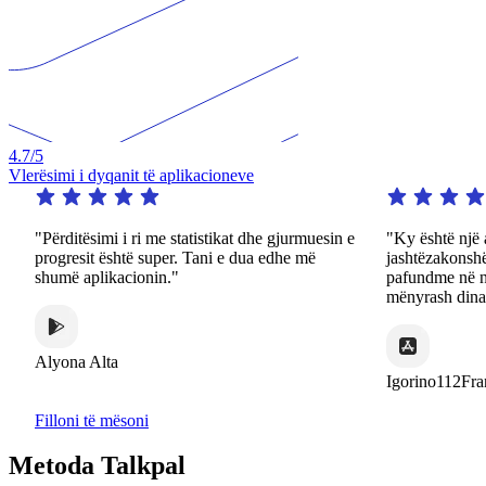
4.7
/5
Vlerësimi i dyqanit të aplikacioneve
"Përditësimi i ri me statistikat dhe gjurmuesin e
"Ky është një aplik
progresit është super. Tani e dua edhe më
jashtëzakonshëm. A
shumë aplikacionin."
pafundme në një s
mënyrash dinamike
Alyona Alta
Igorino112France
Filloni të mësoni
Metoda Talkpal