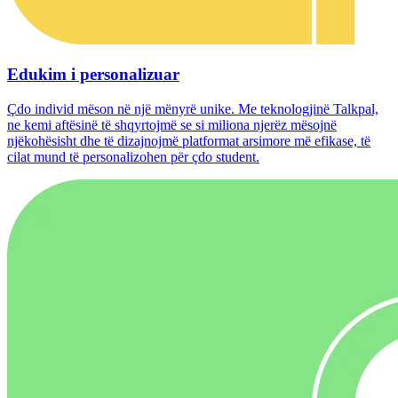
Edukim i personalizuar
Çdo individ mëson në një mënyrë unike. Me teknologjinë Talkpal,
ne kemi aftësinë të shqyrtojmë se si miliona njerëz mësojnë
njëkohësisht dhe të dizajnojmë platformat arsimore më efikase, të
cilat mund të personalizohen për çdo student.