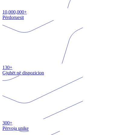
10,000,000+
Përdoruesit
130+
Gjuhët në dispozicion
300+
Përvoja unike