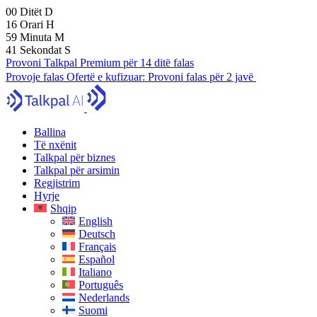
00
Ditët
D
16
Orari
H
59
Minuta
M
40
Sekondat
S
Provoni Talkpal Premium për 14 ditë falas
Provoje falas
Ofertë e kufizuar:
Provoni falas për 2 javë
Ballina
Të nxënit
Talkpal për biznes
Talkpal për arsimin
Regjistrim
Hyrje
Shqip
English
Deutsch
Français
Español
Italiano
Português
Nederlands
Suomi