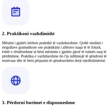
2. Praktikoni vazhdimisht
Mësimi i gjuhës kërkon praktikë të vazhdueshme. Qoftë studimi i
rregullave gramatikore ose praktikimi i aftësive tuaja të të folurit,
është e rëndësishme ta bëni mësimin e gjuhës pjesë të rutinës suaj të
përditshme. Praktika e vazhdueshme do t'ju ndihmojë të qëndroni të
motivuar dhe të bëni përparim të qëndrueshëm drejt rrjedhshmërisë.
3. Përdorni burimet e disponueshme