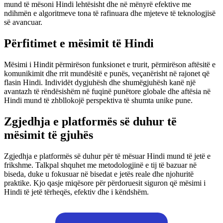
mund të mësoni Hindi lehtësisht dhe në mënyrë efektive me
ndihmën e algoritmeve tona të rafinuara dhe mjeteve të teknologjisë
së avancuar.
Përfitimet e mësimit të Hindi
Mësimi i Hindit përmirëson funksionet e trurit, përmirëson aftësitë e
komunikimit dhe rrit mundësitë e punës, veçanërisht në rajonet që
flasin Hindi. Individët dygjuhësh dhe shumëgjuhësh kanë një
avantazh të rëndësishëm në fuqinë punëtore globale dhe aftësia në
Hindi mund të zhbllokojë perspektiva të shumta unike pune.
Zgjedhja e platformës së duhur të
mësimit të gjuhës
Zgjedhja e platformës së duhur për të mësuar Hindi mund të jetë e
frikshme. Talkpal shquhet me metodologjinë e tij të bazuar në
biseda, duke u fokusuar në bisedat e jetës reale dhe njohuritë
praktike. Kjo qasje miqësore për përdoruesit siguron që mësimi i
Hindi të jetë tërheqës, efektiv dhe i këndshëm.