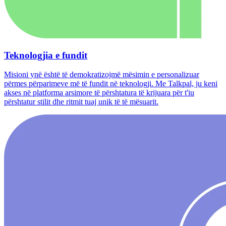
Teknologjia e fundit
Misioni ynë është të demokratizojmë mësimin e personalizuar
përmes përparimeve më të fundit në teknologji. Me Talkpal, ju keni
akses në platforma arsimore të përshtatura të krijuara për t'iu
përshtatur stilit dhe ritmit tuaj unik të të mësuarit.