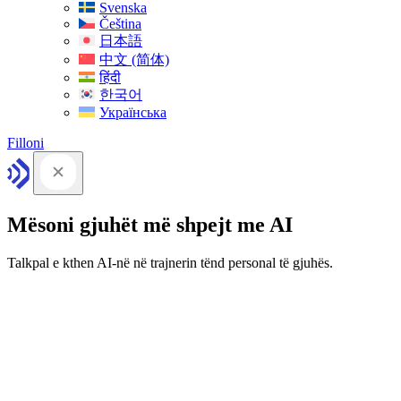
Svenska
Čeština
日本語
中文 (简体)
हिंदी
한국어
Українська
Filloni
Mësoni gjuhët më shpejt me AI
Talkpal e kthen AI-në në trajnerin tënd personal të gjuhës.