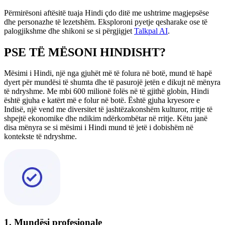
Përmirësoni aftësitë tuaja Hindi çdo ditë me ushtrime magjepsëse
dhe personazhe të lezetshëm. Eksploroni pyetje qesharake ose të
palogjikshme dhe shikoni se si përgjigjet
Talkpal AI
.
PSE TË MËSONI HINDISHT?
Mësimi i Hindi, një nga gjuhët më të folura në botë, mund të hapë
dyert për mundësi të shumta dhe të pasurojë jetën e dikujt në mënyra
të ndryshme. Me mbi 600 milionë folës në të gjithë globin, Hindi
është gjuha e katërt më e folur në botë. Është gjuha kryesore e
Indisë, një vend me diversitet të jashtëzakonshëm kulturor, rritje të
shpejtë ekonomike dhe ndikim ndërkombëtar në rritje. Këtu janë
disa mënyra se si mësimi i Hindi mund të jetë i dobishëm në
kontekste të ndryshme.
1. Mundësi profesionale