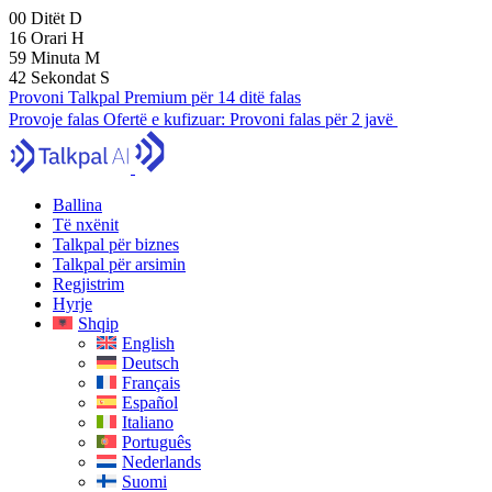
00
Ditët
D
16
Orari
H
59
Minuta
M
41
Sekondat
S
Provoni Talkpal Premium për 14 ditë falas
Provoje falas
Ofertë e kufizuar:
Provoni falas për 2 javë
Ballina
Të nxënit
Talkpal për biznes
Talkpal për arsimin
Regjistrim
Hyrje
Shqip
English
Deutsch
Français
Español
Italiano
Português
Nederlands
Suomi