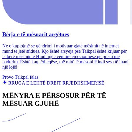
Bërja e të mësuarit argëtues
Ne e kuptojmë se qëndrimi i motivuar gjatë mësimit në internet
mund të jetë sfidues. Kjo është arsyeja pse Talkpal është krijuar për
ta bërë mësimin e Hindi një aventurë emocionuese që prisni me
padurim. Është kaq tërheqëse, më mirë të mësoni Hindi sesa të luani
një lojë!
Provo Talkpal falas
RRUGA E LEHTË DREJT RRJEDHSHMËRISË
MËNYRA E PËRSOSUR PËR TË
MËSUAR GJUHË