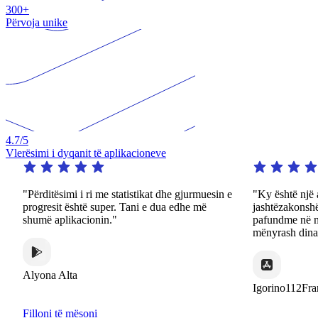
300+
Përvoja unike
4.7
/5
Vlerësimi i dyqanit të aplikacioneve
"Përditësimi i ri me statistikat dhe gjurmuesin e
"Ky është një a
progresit është super. Tani e dua edhe më
jashtëzakonshë
shumë aplikacionin."
pafundme në n
mënyrash dina
Alyona Alta
Igorino112Fra
Filloni të mësoni