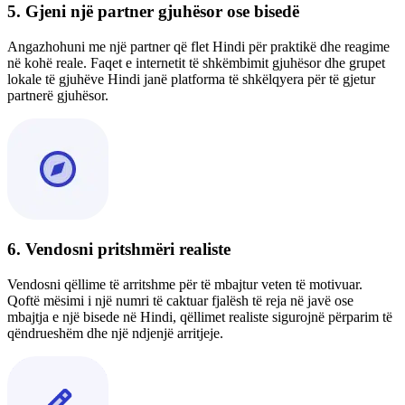
5. Gjeni një partner gjuhësor ose bisedë
Angazhohuni me një partner që flet Hindi për praktikë dhe reagime
në kohë reale. Faqet e internetit të shkëmbimit gjuhësor dhe grupet
lokale të gjuhëve Hindi janë platforma të shkëlqyera për të gjetur
partnerë gjuhësor.
6. Vendosni pritshmëri realiste
Vendosni qëllime të arritshme për të mbajtur veten të motivuar.
Qoftë mësimi i një numri të caktuar fjalësh të reja në javë ose
mbajtja e një bisede në Hindi, qëllimet realiste sigurojnë përparim të
qëndrueshëm dhe një ndjenjë arritjeje.