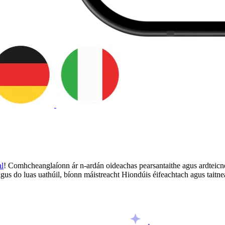
al
! Comhcheanglaíonn ár n-ardán oideachas pearsantaithe agus ardteicneo
gus do luas uathúil, bíonn máistreacht Hiondúis éifeachtach agus taitnea