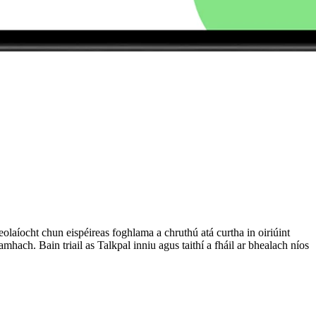
laíocht chun eispéireas foghlama a chruthú atá curtha in oiriúint
mhach. Bain triail as Talkpal inniu agus taithí a fháil ar bhealach níos