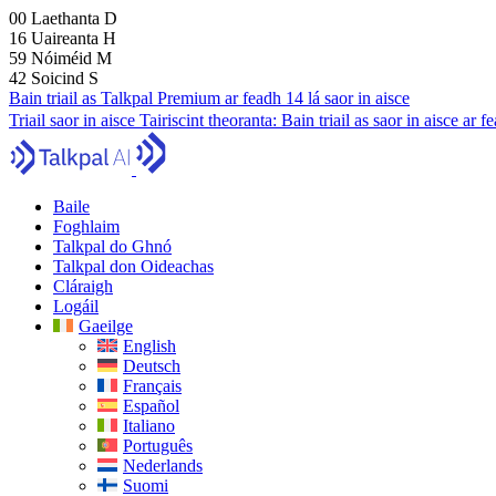
00
Laethanta
D
16
Uaireanta
H
59
Nóiméid
M
41
Soicind
S
Bain triail as Talkpal Premium ar feadh 14 lá saor in aisce
Triail saor in aisce
Tairiscint theoranta:
Bain triail as saor in aisce ar 
Baile
Foghlaim
Talkpal do Ghnó
Talkpal don Oideachas
Cláraigh
Logáil
Gaeilge
English
Deutsch
Français
Español
Italiano
Português
Nederlands
Suomi