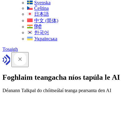
Svenska
Čeština
日本語
中文 (简体)
हिंदी
한국어
Українська
Tosaigh
Foghlaim teangacha níos tapúla le AI
Déanann Talkpal do chóitseálaí teanga pearsanta den AI