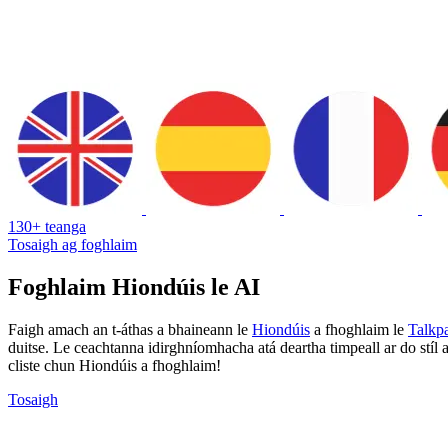
130+ teanga
Tosaigh ag foghlaim
Foghlaim Hiondúis le AI
Faigh amach an t-áthas a bhaineann le
Hiondúis
a fhoghlaim le
Talkp
duitse. Le ceachtanna idirghníomhacha atá deartha timpeall ar do stíl a
cliste chun Hiondúis a fhoghlaim!
Tosaigh