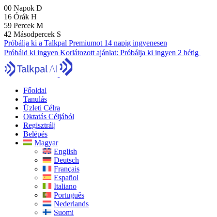
00
Napok
D
16
Órák
H
59
Percek
M
41
Másodpercek
S
Próbálja ki a Talkpal Premiumot 14 napig ingyenesen
Próbáld ki ingyen
Korlátozott ajánlat:
Próbálja ki ingyen 2 hétig
Főoldal
Tanulás
Üzleti Célra
Oktatás Céljából
Regisztrálj
Belépés
Magyar
English
Deutsch
Français
Español
Italiano
Português
Nederlands
Suomi