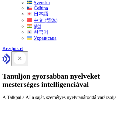
Svenska
Čeština
日本語
中文 (简体)
हिंदी
한국어
Українська
Kezdjük el
Tanuljon gyorsabban nyelveket
mesterséges intelligenciával
A Talkpal a AI a saját, személyes nyelvtanároddá varázsolja