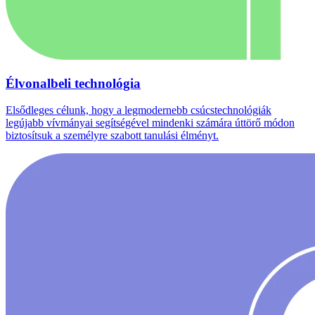
Élvonalbeli technológia
Elsődleges célunk, hogy a legmodernebb csúcstechnológiák
legújabb vívmányai segítségével mindenki számára úttörő módon
biztosítsuk a személyre szabott tanulási élményt.