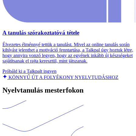
A tanulás szórakoztatóvá tétele
Élvezetes élménnyé tettük a tanulást. Mivel az online tanulás során
kihívást jelenthet a motiváció fenntartása, a Talkpal úgy hoztuk létre,
hogy annyira vonzó legyen, hogy az egyének inkább új készségeket
sajátítsanak el rajta keresztül, mint játszanak.
Próbáld ki a Talkpalt ingyen
KÖNNYŰ ÚT A FOLYÉKONY NYELVTUDÁSHOZ
Nyelvtanulás mesterfokon