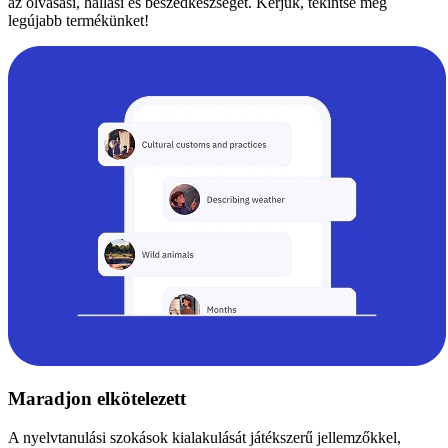
az olvasási, hallási és beszédkészséget. Kérjük, tekintse meg
legújabb termékünket!
Maradjon elkötelezett
A nyelvtanulási szokások kialakulását játékszerű jellemzőkkel,