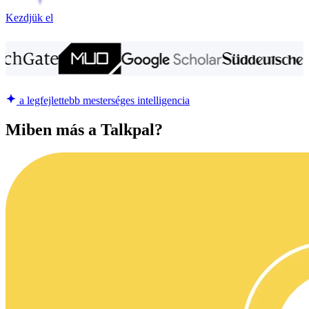
Kezdjük el
a legfejlettebb mesterséges intelligencia
Miben más a Talkpal?