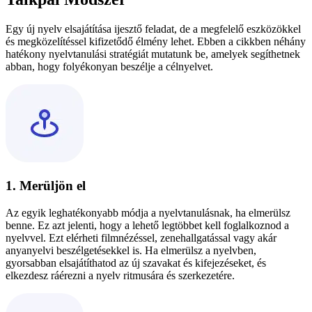
Egy új nyelv elsajátítása ijesztő feladat, de a megfelelő eszközökkel
és megközelítéssel kifizetődő élmény lehet. Ebben a cikkben néhány
hatékony nyelvtanulási stratégiát mutatunk be, amelyek segíthetnek
abban, hogy folyékonyan beszélje a célnyelvet.
1. Merüljön el
Az egyik leghatékonyabb módja a nyelvtanulásnak, ha elmerülsz
benne. Ez azt jelenti, hogy a lehető legtöbbet kell foglalkoznod a
nyelvvel. Ezt elérheti filmnézéssel, zenehallgatással vagy akár
anyanyelvi beszélgetésekkel is. Ha elmerülsz a nyelvben,
gyorsabban elsajátíthatod az új szavakat és kifejezéseket, és
elkezdesz ráérezni a nyelv ritmusára és szerkezetére.