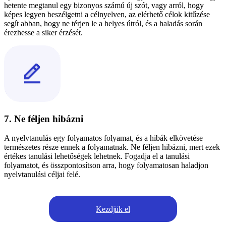
hetente megtanul egy bizonyos számú új szót, vagy arról, hogy
képes legyen beszélgetni a célnyelven, az elérhető célok kitűzése
segít abban, hogy ne térjen le a helyes útról, és a haladás során
érezhesse a siker érzését.
7. Ne féljen hibázni
A nyelvtanulás egy folyamatos folyamat, és a hibák elkövetése
természetes része ennek a folyamatnak. Ne féljen hibázni, mert ezek
értékes tanulási lehetőségek lehetnek. Fogadja el a tanulási
folyamatot, és összpontosítson arra, hogy folyamatosan haladjon
nyelvtanulási céljai felé.
Kezdjük el