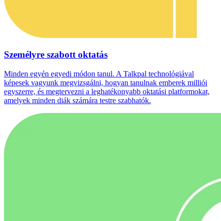
Személyre szabott oktatás
Minden egyén egyedi módon tanul. A Talkpal technológiával
képesek vagyunk megvizsgálni, hogyan tanulnak emberek milliói
egyszerre, és megtervezni a leghatékonyabb oktatási platformokat,
amelyek minden diák számára testre szabhatók.