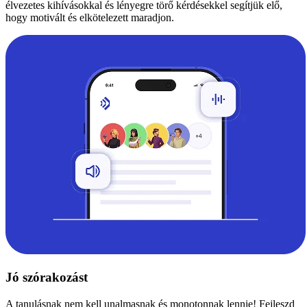
élvezetes kihívásokkal és lényegre törő kérdésekkel segítjük elő,
hogy motivált és elkötelezett maradjon.
Jó szórakozást
A tanulásnak nem kell unalmasnak és monotonnak lennie! Fejleszd