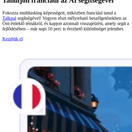
Tanuljon franciául az AI segítségével
Fokozza multitasking képességeit, miközben franciául tanul a
Talkpal
segítségével! Vegyen részt mélyreható beszélgetésekben az
Önt érdeklő témákról, és kapjon azonnali visszajelzést, amely segít a
fejlődésében – már napi 10 perc is érezhető különbséget jelenthet.
Kezdjük el