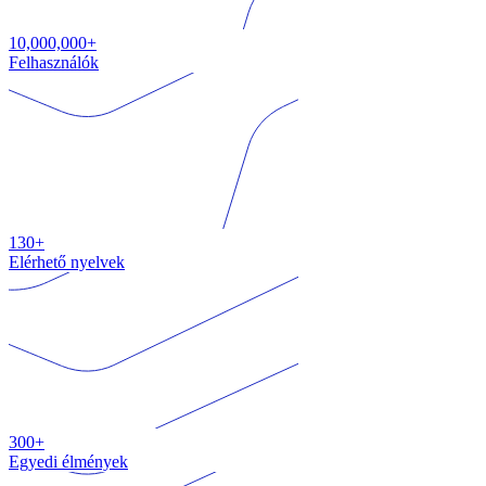
10,000,000+
Felhasználók
130+
Elérhető nyelvek
300+
Egyedi élmények