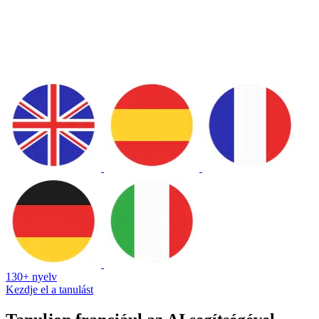
130+ nyelv
Kezdje el a tanulást