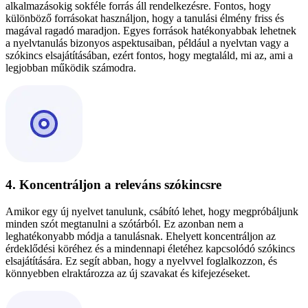
alkalmazásokig sokféle forrás áll rendelkezésre. Fontos, hogy
különböző forrásokat használjon, hogy a tanulási élmény friss és
magával ragadó maradjon. Egyes források hatékonyabbak lehetnek
a nyelvtanulás bizonyos aspektusaiban, például a nyelvtan vagy a
szókincs elsajátításában, ezért fontos, hogy megtaláld, mi az, ami a
legjobban működik számodra.
4. Koncentráljon a releváns szókincsre
Amikor egy új nyelvet tanulunk, csábító lehet, hogy megpróbáljunk
minden szót megtanulni a szótárból. Ez azonban nem a
leghatékonyabb módja a tanulásnak. Ehelyett koncentráljon az
érdeklődési köréhez és a mindennapi életéhez kapcsolódó szókincs
elsajátítására. Ez segít abban, hogy a nyelvvel foglalkozzon, és
könnyebben elraktározza az új szavakat és kifejezéseket.