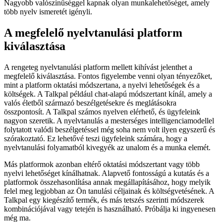
Nagyobb valószínűséggel kapnak olyan munkalehetőséget, amely
több nyelv ismeretét igényli.
A megfelelő nyelvtanulási platform
kiválasztása
A rengeteg nyelvtanulási platform mellett kihívást jelenthet a
megfelelő kiválasztása. Fontos figyelembe venni olyan tényezőket,
mint a platform oktatási módszertana, a nyelvi lehetőségek és a
költségek. A Talkpal például chat-alapú módszertant kínál, amely a
valós életből származó beszélgetésekre és meglátásokra
összpontosít. A Talkpal számos nyelven elérhető, és ügyfeleink
nagyon szeretik. A nyelvtanulás a mesterséges intelligenciamodellel
folytatott valódi beszélgetéssel még soha nem volt ilyen egyszerű és
szórakoztató. Ez lehetővé teszi ügyfeleink számára, hogy a
nyelvtanulási folyamatból kivegyék az unalom és a munka elemét.
Más platformok azonban eltérő oktatási módszertant vagy több
nyelvi lehetőséget kínálhatnak. Alapvető fontosságú a kutatás és a
platformok összehasonlítása annak megállapításához, hogy melyik
felel meg legjobban az Ön tanulási céljainak és költségvetésének. A
Talkpal egy kiegészítő termék, és más tetszés szerinti módszerek
kombinációjával vagy tetején is használható. Próbálja ki ingyenesen
még ma.