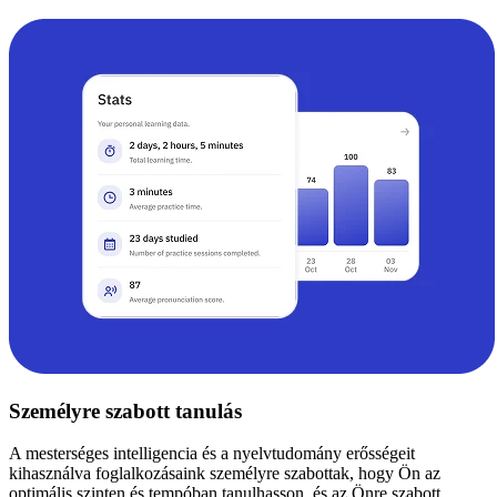
Személyre szabott tanulás
A mesterséges intelligencia és a nyelvtudomány erősségeit
kihasználva foglalkozásaink személyre szabottak, hogy Ön az
optimális szinten és tempóban tanulhasson, és az Önre szabott