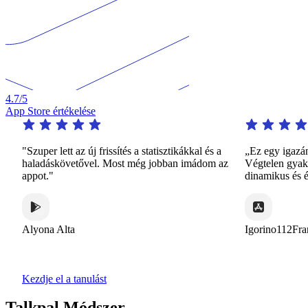
4.7
/5
App Store értékelése
Szuper lett az új frissítés a statisztikákkal és a
„Ez egy igazán figye
aladáskövetővel. Most még jobban imádom az
Végtelen gyakorlást 
ppot."
dinamikus és érdek
lyona Alta
Igorino112France
Kezdje el a tanulást
Talkpal Módszer