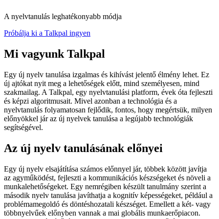
A nyelvtanulás leghatékonyabb módja
Próbálja ki a Talkpal ingyen
Mi vagyunk Talkpal
Egy új nyelv tanulása izgalmas és kihívást jelentő élmény lehet. Ez
új ajtókat nyit meg a lehetőségek előtt, mind személyesen, mind
szakmailag. A Talkpal, egy nyelvtanulási platform, évek óta fejleszti
és képzi algoritmusait. Mivel azonban a technológia és a
nyelvtanulás folyamatosan fejlődik, fontos, hogy megértsük, milyen
előnyökkel jár az új nyelvek tanulása a legújabb technológiák
segítségével.
Az új nyelv tanulásának előnyei
Egy új nyelv elsajátítása számos előnnyel jár, többek között javítja
az agyműködést, fejleszti a kommunikációs készségeket és növeli a
munkalehetőségeket. Egy nemrégiben készült tanulmány szerint a
második nyelv tanulása javíthatja a kognitív képességeket, például a
problémamegoldó és döntéshozatali készséget. Emellett a két- vagy
többnyelvűek előnyben vannak a mai globális munkaerőpiacon.