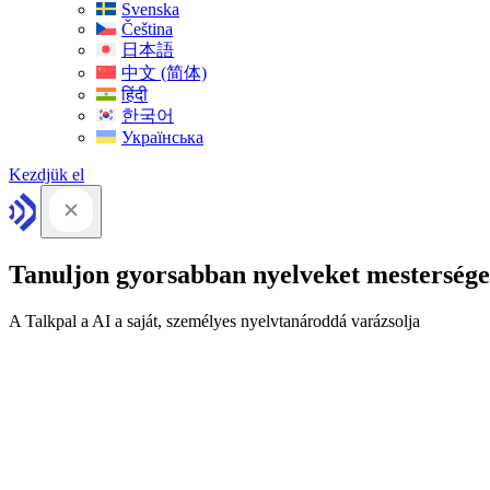
Svenska
Čeština
日本語
中文 (简体)
हिंदी
한국어
Українська
Kezdjük el
Tanuljon gyorsabban nyelveket mesterséges
A Talkpal a AI a saját, személyes nyelvtanároddá varázsolja