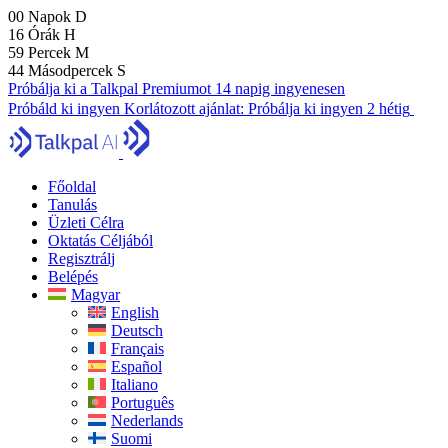
00
Napok
D
16
Órák
H
59
Percek
M
43
Másodpercek
S
Próbálja ki a Talkpal Premiumot 14 napig ingyenesen
Próbáld ki ingyen
Korlátozott ajánlat:
Próbálja ki ingyen 2 hétig
Főoldal
Tanulás
Üzleti Célra
Oktatás Céljából
Regisztrálj
Belépés
Magyar
English
Deutsch
Français
Español
Italiano
Português
Nederlands
Suomi