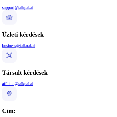
support@talkpal.ai
Üzleti kérdések
business@talkpal.ai
Társult kérdések
affiliate@talkpal.ai
Cím: