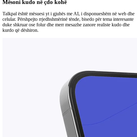
Mësoni kudo në çdo kohë
Talkpal është mësuesi yt i gjuhës me AI, i disponueshëm në web dhe
celular. Përshpejto rrjedhshmërinë tënde, bisedo për tema interesante
duke shkruar ose folur dhe merr mesazhe zanore realiste kudo dhe
kurdo që dëshiron.