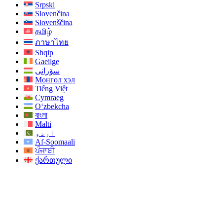
Srpski
Slovenčina
Slovenščina
தமிழ்
ภาษาไทย
Shqip
Gaeilge
سۆرانی
Монгол хэл
Tiếng Việt
Cymraeg
O‘zbekcha
বাংলা
Malti
اردو
Af-Soomaali
ਪੰਜਾਬੀ
ქართული