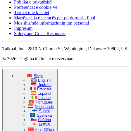
Politika e privatësisë
Preferencat e cookie-ve
Termat dhe kushtet
Marrëveshja e licencës për përdoruesin final
Mos shis/nda informacionin tim personal
Impresum
Safety and Crisis Resources
Talkpal, Inc., 2810 N Church St, Wilmington, Delaware 19802, US
© 2026 Të gjitha të drejtat e rezervuara.
Shqip
English
Deutsch
Français
Español
Italiano
Português
Nederlands
Suomi
Svenska
Čeština
日本語
中文 (简体)