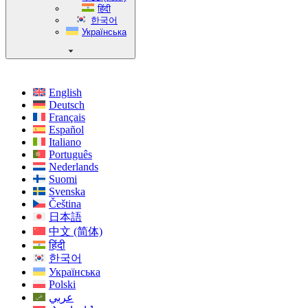
हिंदी
한국어
Українська
English
Deutsch
Français
Español
Italiano
Português
Nederlands
Suomi
Svenska
Čeština
日本語
中文 (简体)
हिंदी
한국어
Українська
Polski
عربي