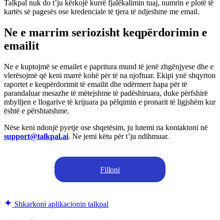
Talkpal nuk do t’ju kërkojë kurrë fjalëkalimin tuaj, numrin e plotë të
kartës së pagesës ose kredenciale të tjera të ndjeshme me email.
Ne e marrim seriozisht keqpërdorimin e
emailit
Ne e kuptojmë se emailet e papritura mund të jenë zhgënjyese dhe e
vlerësojmë që keni marrë kohë për të na njoftuar. Ekipi ynë shqyrton
raportet e keqpërdorimit të emailit dhe ndërmerr hapa për të
parandaluar mesazhe të mëtejshme të padëshiruara, duke përfshirë
mbylljen e llogarive të krijuara pa pëlqimin e pronarit të ligjshëm kur
është e përshtatshme.
Nëse keni ndonjë pyetje ose shqetësim, ju lutemi na kontaktoni në
support@talkpal.ai
. Ne jemi këtu për t’ju ndihmuar.
Filloni
Shkarkoni aplikacionin talkpal