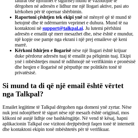
faturat ose njoftimet e sigurisë) mund të vazhdojnë të
dërgohen në adresën e lidhur me një llogari aktive, pasi ato
kërkohen për të operuar shërbimin.
Raportoni çështjen tek ekipi ynë
në mënyrë që të mund të
hetojmë dhe të ndërmarrim veprimet e duhura. Mund të na
kontaktoni në
support@talkpal.ai
. Ju lutemi përfshini
adresën e emailit që merr mesazhet dhe, nëse është e mundur,
një kopje ose pamje nga ekrani i një prej emaileve që keni
marrë.
Kërkoni fshirjen e llogarisë
nëse një llogari është krijuar
duke përdorur adresën tuaj të emailit pa pëlqimin tuaj. Ekipi
ynë i mbështetjes mund të ndihmojë në verifikimin e pronësisë
dhe heqjen e llogarisë në përputhje me politikën tonë të
privatësisë.
Si mund ta di që një email është vërtet
nga Talkpal?
Emailet legjitime të Talkpal dërgohen nga domeni ynë zyrtar. Nëse
nuk jeni ndonjëherë të sigurt nëse një mesazh është origjinal, mos
klikoni në asnjë lidhje ose bashkëngjitje. Në vend të kësaj, hapni
aplikacionin Talkpal ose vizitoni drejtpërdrejt faqen tonë të internetit
dhe kontaktoni ekipin tonë mbështetës për të verifikuar.