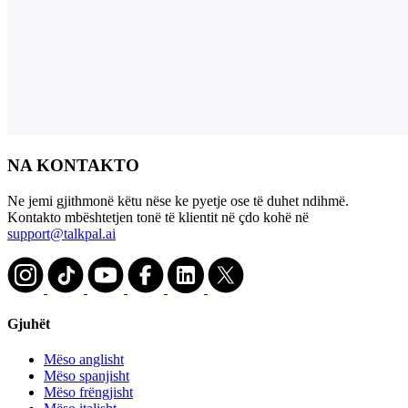
NA KONTAKTO
Ne jemi gjithmonë këtu nëse ke pyetje ose të duhet ndihmë.
Kontakto mbështetjen tonë të klientit në çdo kohë në
support@talkpal.ai
Gjuhët
Mëso anglisht
Mëso spanjisht
Mëso frëngjisht