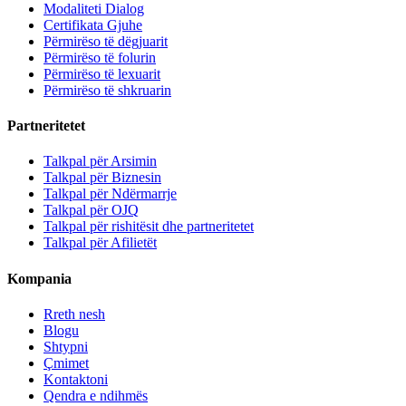
Modaliteti Dialog
Certifikata Gjuhe
Përmirëso të dëgjuarit
Përmirëso të folurin
Përmirëso të lexuarit
Përmirëso të shkruarin
Partneritetet
Talkpal për Arsimin
Talkpal për Biznesin
Talkpal për Ndërmarrje
Talkpal për OJQ
Talkpal për rishitësit dhe partneritetet
Talkpal për Afilietët
Kompania
Rreth nesh
Blogu
Shtypni
Çmimet
Kontaktoni
Qendra e ndihmës