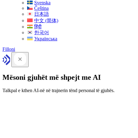
Svenska
Čeština
日本語
中文 (简体)
हिंदी
한국어
Українська
Filloni
Mësoni gjuhët më shpejt me AI
Talkpal e kthen AI-në në trajnerin tënd personal të gjuhës.