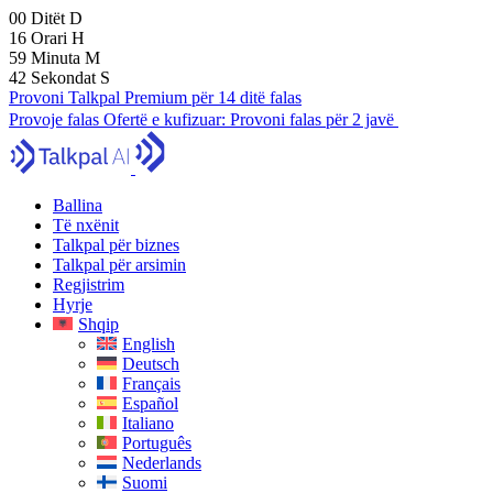
00
Ditët
D
16
Orari
H
59
Minuta
M
41
Sekondat
S
Provoni Talkpal Premium për 14 ditë falas
Provoje falas
Ofertë e kufizuar:
Provoni falas për 2 javë
Ballina
Të nxënit
Talkpal për biznes
Talkpal për arsimin
Regjistrim
Hyrje
Shqip
English
Deutsch
Français
Español
Italiano
Português
Nederlands
Suomi