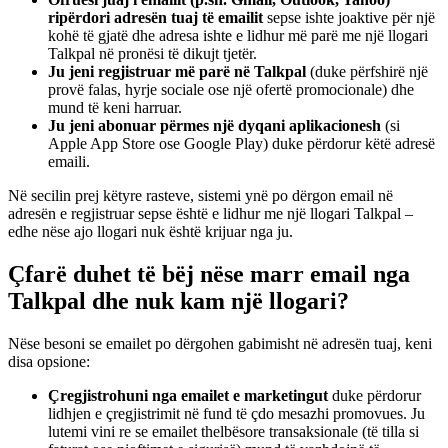
ripërdori adresën tuaj të emailit
sepse ishte joaktive për një
kohë të gjatë dhe adresa ishte e lidhur më parë me një llogari
Talkpal në pronësi të dikujt tjetër.
Ju jeni regjistruar më parë në Talkpal
(duke përfshirë një
provë falas, hyrje sociale ose një ofertë promocionale) dhe
mund të keni harruar.
Ju jeni abonuar përmes një dyqani aplikacionesh
(si
Apple App Store ose Google Play) duke përdorur këtë adresë
emaili.
Në secilin prej këtyre rasteve, sistemi ynë po dërgon email në
adresën e regjistruar sepse është e lidhur me një llogari Talkpal –
edhe nëse ajo llogari nuk është krijuar nga ju.
Çfarë duhet të bëj nëse marr email nga
Talkpal dhe nuk kam një llogari?
Nëse besoni se emailet po dërgohen gabimisht në adresën tuaj, keni
disa opsione:
Çregjistrohuni nga emailet e marketingut
duke përdorur
lidhjen e çregjistrimit në fund të çdo mesazhi promovues. Ju
lutemi vini re se emailet thelbësore transaksionale (të tilla si