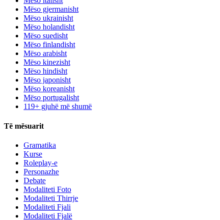
Mëso italisht
Mëso gjermanisht
Mëso ukrainisht
Mëso holandisht
Mëso suedisht
Mëso finlandisht
Mëso arabisht
Mëso kinezisht
Mëso hindisht
Mëso japonisht
Mëso koreanisht
Mëso portugalisht
119+ gjuhë më shumë
Të mësuarit
Gramatika
Kurse
Roleplay-e
Personazhe
Debate
Modaliteti Foto
Modaliteti Thirrje
Modaliteti Fjali
Modaliteti Fjalë