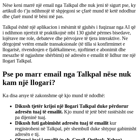
Nëse keni marrë një email nga Talkpal dhe nuk jeni të sigurt pse, ky
artikull do t’ju ndihmojë të shpjegoni se çfarë mund të ketë ndodhur
dhe çfarë mund të bëni më pas.
Talkpal është një aplikacion i mësimit të gjuhës i fuqizuar nga AI që
i ndihmon njerëzit të praktikojnë mbi 130 gjuhë përmes bisedave,
lojërave me role, debateve dhe përvojave të tjera interaktive. Ne
dërgojmë vetëm emaile transaksionale (të tilla si konfirmimet e
llogarisë, rivendosjen e fjalëkalimeve, njoftimet e abonimit dhe
mesazhe të ngjashme shërbimi) në adresën e emailit të lidhur me një
llogari Talkpal.
Pse po marr email nga Talkpal nëse nuk
kam një llogari?
Ka disa arsye të zakonshme që kjo mund të ndodhë:
Dikush tjetër krijoi një llogari Talkpal duke përdorur
adresën tuaj të emailit.
Kjo mund të jetë bërë rastësisht ose
pa dijeninë tuaj.
Dikush futi gabimisht adresën tuaj të emailit
kur
regjistroheni në Talkpal, për shembull duke shtypur gabimisht
adresën e tij.
Ofruesi juaj i emailit (p.sh. Gmail, Outlook, Yahoo)