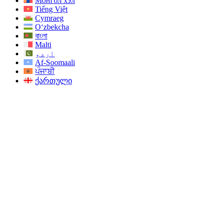
Монгол хэл
Tiếng Việt
Cymraeg
O‘zbekcha
বাংলা
Malti
اردو
Af-Soomaali
ਪੰਜਾਬੀ
ქართული