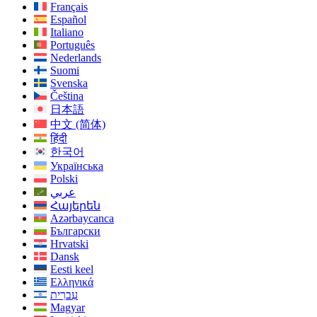
Français
Español
Italiano
Português
Nederlands
Suomi
Svenska
Čeština
日本語
中文 (简体)
हिंदी
한국어
Українська
Polski
عربي
Հայերեն
Azərbaycanca
Български
Hrvatski
Dansk
Eesti keel
Ελληνικά
עִברִית
Magyar