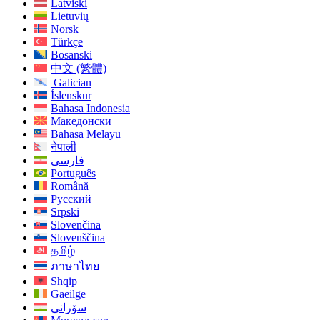
Latviski
Lietuvių
Norsk
Türkçe
Bosanski
中文 (繁體)
Galician
Íslenskur
Bahasa Indonesia
Македонски
Bahasa Melayu
नेपाली
فارسی
Português
Română
Русский
Srpski
Slovenčina
Slovenščina
தமிழ்
ภาษาไทย
Shqip
Gaeilge
سۆرانی