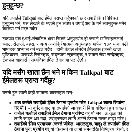
हुनुहुन्छ?
यदि तपाईंले Talkpal बाट ईमेल प्राप्त गर्नुभएको छ र तपाईं किन निश्चित
हुनुहुन्न भने, यस लेखले के भएको हुन सक्छ र तपाईं अब के गर्न सक्नुहुन्छ भनेर
व्याख्या गर्न मद्दत गर्दछ।
टकपल एक एआई-संचालित भाषा सिक्ने अनुप्रयोग हो जसले मानिसहरूलाई
च्याट, रोलप्ले, बहस, र अन्य अन्तर्क्रियात्मक अनुभवहरू मार्फत १३० भन्दा बढी
भाषाहरू अभ्यास गर्न मद्दत गर्दछ। हामी केवल लेनदेन ईमेलहरू (जस्तै खाता
पुष्टिकरण, पासवर्ड रिसेटहरू, सदस्यता सूचनाहरू, र समान सेवा सन्देशहरू)
टकपल खातासँग सम्बन्धित ईमेल ठेगानामा पठाउँछौं।
यदि मसँग खाता छैन भने म किन Talkpal बाट
ईमेलहरू प्राप्त गर्दैछु?
यस्तो हुन सक्ने केही सामान्य कारणहरू छन्:
अरू कसैले तपाईंको ईमेल ठेगाना प्रयोग गरेर Talkpal खाता सिर्जना
गर् यो।
यो दुर्घटनाबाट वा तपाईंको जानकारी बिना गरिएको हुन सक्छ।
कसैले
गल्तीले तपाईंको ईमेल ठेगाना प्रविष्ट
गर् यो जब Talkpal को
लागि साइन अप गर्दा, उदाहरणका लागि आफ्नै ठेगाना गलत टाइप गरेर।
तपाईंको ईमेल प्रदायक (जस्तै जीमेल, आउटलुक, याहू) ले तपाईंको ईमेल
ठेगाना पुन: प्रयोग गर्
यो किनभने यो लामो समयदेखि निष्क्रिय थियो, र