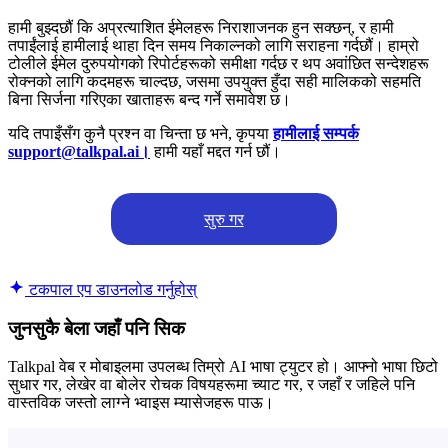
हामी बुझ्दछौं कि अप्रत्याशित ईमेलहरू निराशाजनक हुन सक्छन्, र हामी
तपाईंलाई हामीलाई थाहा दिन समय निकाल्नको लागि सराहना गर्दछौं। हाम्रो
टोलीले ईमेल दुरुपयोगको रिपोर्टहरूको समीक्षा गर्दछ र थप अवांछित सन्देशहरू
रोक्नको लागि कदमहरू चाल्दछ, जसमा उपयुक्त हुँदा सही मालिकको सहमति
बिना सिर्जना गरिएका खाताहरू बन्द गर्ने समावेश छ।
यदि तपाइँसँग कुनै प्रश्न वा चिन्ता छ भने, कृपया
हामीलाई सम्पर्क
support@talkpal.ai।
हामी यहाँ मद्दत गर्न छौं।
सुरु गर
टकपाल एप डाउनलोड गर्नुहोस्
जुनसुकै बेला जहाँ पनि सिक
Talkpal वेब र मोबाइलमा उपलब्ध तिम्रो AI भाषा ट्युटर हो। आफ्नो भाषा छिटो
सुधार गर, लेखेर वा बोलेर रोचक विषयहरूमा च्याट गर, र जहाँ र जहिले पनि
वास्तविक जस्तो लाग्ने भ्वाइस म्यासेजहरू पाऊ।