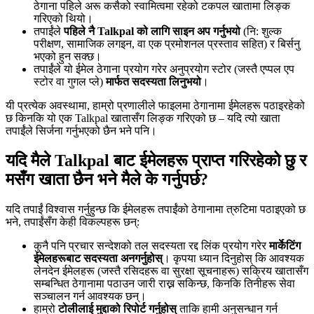
ठेगाना पहिले अरू कसैको स्वामित्वमा रहेको टकपल खातामा लिङ्क
गरिएको थियो।
तपाईंले
पहिले नै Talkpal को लागि साइन अप गर्नुभयो
(नि: शुल्क
परीक्षण, सामाजिक लगइन, वा एक प्रमोशनल प्रस्ताव सहित) र बिर्सनु
भएको हुन सक्छ।
तपाईंले यो ईमेल ठेगाना प्रयोग गरेर अनुप्रयोग स्टोर (जस्तै एप्पल एप
स्टोर वा गुगल प्ले)
मार्फत सदस्यता लिनुभयो
।
यी प्रत्येक अवस्थामा, हाम्रो प्रणालीले फाइलमा ठेगानामा ईमेलहरू पठाइरहेको
छ किनकि यो एक Talkpal खातासँग लिङ्क गरिएको छ – यदि त्यो खाता
तपाईंले सिर्जना गर्नुभएको छैन भने पनि।
यदि मैले Talkpal बाट ईमेलहरू प्राप्त गरिरहेको छु र
मसँग खाता छैन भने मैले के गर्नुपर्छ?
यदि तपाईं विश्वास गर्नुहुन्छ कि ईमेलहरू तपाईंको ठेगानामा त्रुटिमा पठाइएको छ
भने, तपाईंसँग केही विकल्पहरू छन्:
कुनै पनि प्रचार सन्देशको तल सदस्यता रद्द लिंक प्रयोग गरेर
मार्केटिंग
ईमेलहरूबाट सदस्यता अनगर्नुहोस्
। कृपया ध्यान दिनुहोस् कि आवश्यक
लेनदेन ईमेलहरू (जस्तै रसिदहरू वा सुरक्षा सूचनाहरू) सक्रिय खातासँग
सम्बन्धित ठेगानामा पठाउन जारी राख्न सकिन्छ, किनकि तिनीहरू सेवा
सञ्चालन गर्न आवश्यक छन्।
हाम्रो
टोलीलाई मुद्दाको रिपोर्ट गर्नुहोस्
ताकि हामी अनुसन्धान गर्न