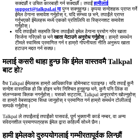
सक्दछौं र उचित कारबाही गर्न सक्दछौं। तपाईं
हामीलाई
support@talkpal.ai मा
पुग्न सक्नुहुन्छ। कृपया सन्देशहरू प्राप्त गर्ने
ईमेल ठेगाना समावेश गर्नुहोस् र, यदि सम्भव छ भने, तपाईंले प्राप्त
गर्नुभएको ईमेलहरू मध्ये एकको प्रतिलिपि वा स्क्रिनशट समावेश
गर्नुहोस्।
यदि तपाईंको सहमति बिना तपाईंको इमेल ठेगाना प्रयोग गरेर खाता
सिर्जना गरिएको छ भने
खाता मेटाउने अनुरोध गर्नुहोस्
। हाम्रो समर्थन
टीमले स्वामित्व प्रमाणित गर्न र हाम्रो गोपनीयता नीति अनुरूप खाता
हटाउन मद्दत गर्न सक्छ।
मलाई कसरी थाहा हुन्छ कि ईमेल वास्तवमै Talkpal
बाट हो?
वैध Talkpal ईमेलहरू हाम्रो आधिकारिक डोमेनबाट पठाइन्छ। यदि तपाईं कुनै
सन्देश वास्तविक हो कि होइन भनेर निश्चित हुनुहुन्छ भने, कुनै पनि लिंक वा
संलग्नकमा क्लिक नगर्नुहोस्। यसको सट्टामा, Talkpal अनुप्रयोग खोल्नुहोस्
वा हाम्रो वेबसाइटमा सिधा जानुहोस् र प्रमाणित गर्न हाम्रो समर्थन टोलीलाई
सम्पर्क गर्नुहोस्।
Talkpal ले तपाईंलाई तपाईंको पासवर्ड, पूर्ण भुक्तानी कार्ड नम्बर, वा अन्य
संवेदनशील प्रमाणपत्रहरू ईमेल द्वारा कहिल्यै सोध्ने छैन।
हामी इमेलको दुरुपयोगलाई गम्भीरतापूर्वक लिन्छौं