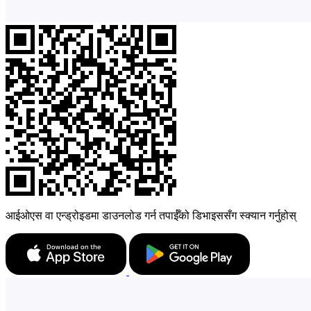
आईओएस वा एन्ड्रोइडमा डाउनलोड गर्न तपाईँको डिभाइससँग स्क्यान गर्नुहोस्