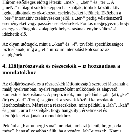
Három elsődleges előtag létezik: „meN-„, „ber-” és „ter-„. A
„meN-” előtagot sokféleképpen használják, többek között aktív
igéket alkotnak és ok-okozati cselekvéseket jelölnek. Eközben a
„ber-” intranzitív cselekvéseket jelöl, a „ter-” pedig véletlenszerű
eseményeket vagy passzív cselekvéseket. Fontos megjegyezni, hogy
az egyes előtagok az alapigék helyesírásának enyhe változását
idézhetik elő.
Az olyan utótagok, mint a „-kan” és „-i”, további specifikusságot
biztosítanak, míg a „-el-” infixum intenzitást kölcsönöz az
alapigének.
4. Elöljárószavak és részecskék – íz hozzáadása a
mondatokhoz
Az elöljárószavak és a részecskék létfontosságú szerepet játszanak a
maláj nyelvtanban, nyelvi ragasztóként működnek és alapvető
kontextust biztosítanak. A prepozíciók, mint például a „di” (at), „ke”
(to) és „dari” (from), segítenek a szavak közötti kapcsolatok
létrehozásában. Másrészt a részecskéket, mint például a „lah”, „kah”
és „pun”, arra használják, hogy hangsúlyt, érzelmeket és
kérdőjeleket adjanak a mondatokhoz.
Például a „Kamu pergi sana” mondat, ami azt jelenti, hogy „oda
mész”, hangsúlyosabbá válik, ha a végére „lah”-t teszel: „Kamu