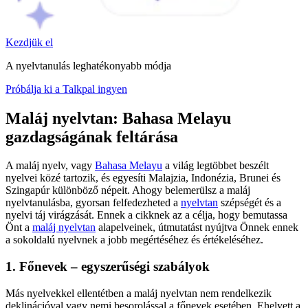
Kezdjük el
A nyelvtanulás leghatékonyabb módja
Próbálja ki a Talkpal ingyen
Maláj nyelvtan: Bahasa Melayu
gazdagságának feltárása
A maláj nyelv, vagy
Bahasa Melayu
a világ legtöbbet beszélt
nyelvei közé tartozik, és egyesíti Malajzia, Indonézia, Brunei és
Szingapúr különböző népeit. Ahogy belemerülsz a maláj
nyelvtanulásba, gyorsan felfedezheted a
nyelvtan
szépségét és a
nyelvi táj virágzását. Ennek a cikknek az a célja, hogy bemutassa
Önt a
maláj nyelvtan
alapelveinek, útmutatást nyújtva Önnek ennek
a sokoldalú nyelvnek a jobb megértéséhez és értékeléséhez.
1. Főnevek – egyszerűségi szabályok
Más nyelvekkel ellentétben a maláj nyelvtan nem rendelkezik
deklinációval vagy nemi besorolással a főnevek esetében. Ehelyett a