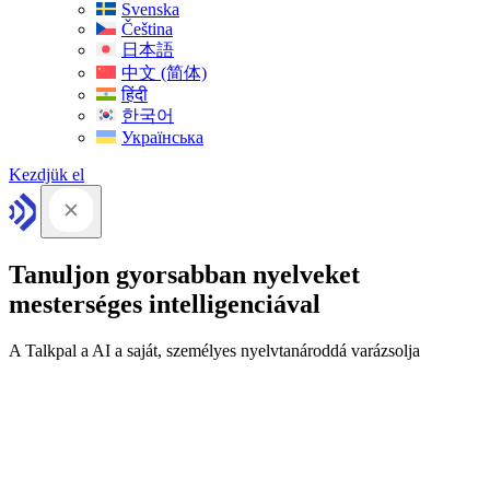
Svenska
Čeština
日本語
中文 (简体)
हिंदी
한국어
Українська
Kezdjük el
Tanuljon gyorsabban nyelveket
mesterséges intelligenciával
A Talkpal a AI a saját, személyes nyelvtanároddá varázsolja