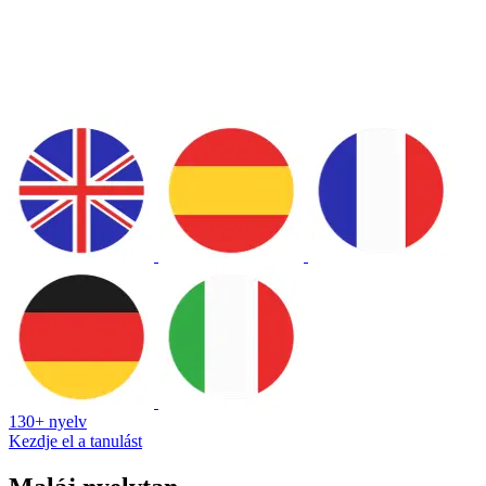
130+ nyelv
Kezdje el a tanulást