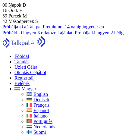
00
Napok
D
16
Órák
H
59
Percek
M
41
Másodpercek
S
Próbálja ki a Talkpal Premiumot 14 napig ingyenesen
Próbáld ki ingyen
Korlátozott ajánlat:
Próbálja ki ingyen 2 hétig
Főoldal
Tanulás
Üzleti Célra
Oktatás Céljából
Regisztrálj
Belépés
Magyar
English
Deutsch
Français
Español
Italiano
Português
Nederlands
Suomi