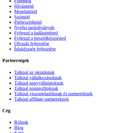
Fotómód
Hívásmód
Mondatmód
Szómód
Párbeszédmód
Nyelvi tanúsítványok
Fejleszd a hallásértésed
Fejleszd a beszédkészséged
Olvasás fejlesztése
Íráskészség fejlesztése
Partnerségek
Talkpal az oktatásnak
Talkpal vállalkozásoknak
Talkpal nagyvállalatoknak
Talkpal nonprofitoknak
Talkpal viszonteladóknak és partnereknek
Talkpal affiliate partnereknek
Cég
Rólunk
Blog
Sajtó