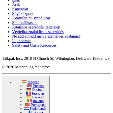
Árak
Kapcsolat
Súgóközpont
Adatvédelmi szabályzat
Süti-beállítások
Általános szerződési feltételek
Végfelhasználói licencszerződés
Ne add el/oszd meg a személyes adataimat
Impresszum
Safety and Crisis Resources
Talkpal, Inc., 2810 N Church St, Wilmington, Delaware 19802, US
© 2026 Minden jog fenntartva.
Magyar
English
Deutsch
Français
Español
Italiano
Português
Nederlands
Suomi