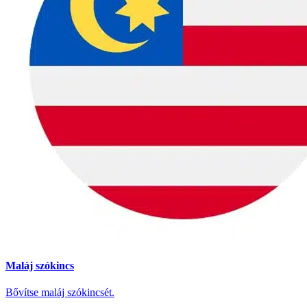
Maláj szókincs
Bővítse maláj szókincsét.