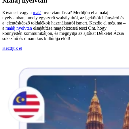
Maláj nyelvtan
Kíváncsi vagy a
maláj
nyelvtanulásra? Merüljön el a maláj
nyelvtanban, amely egyszerű szabályairól, az igekötők hiányáról és
a jelentésképző toldalékok használatáról ismert. Kezdje el még ma –
a
maláj nyelvtan
elsajátítása magabiztossá teszi Önt, hogy
könnyedén kommunikáljon, és megnyitja az ajtókat Délkelet-Ázsia
sokszínű és dinamikus kultúrája előtt!
Kezdjük el