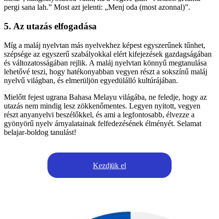
pergi sana lah.” Most azt jelenti: „Menj oda (most azonnal)”.
5. Az utazás elfogadása
Míg a maláj nyelvtan más nyelvekhez képest egyszerűnek tűnhet,
szépsége az egyszerű szabályokkal elért kifejezések gazdagságában
és változatosságában rejlik. A maláj nyelvtan könnyű megtanulása
lehetővé teszi, hogy hatékonyabban vegyen részt a sokszínű maláj
nyelvű világban, és elmerüljön egyedülálló kultúrájában.
Mielőtt fejest ugrana Bahasa Melayu világába, ne feledje, hogy az
utazás nem mindig lesz zökkenőmentes. Legyen nyitott, vegyen
részt anyanyelvi beszélőkkel, és ami a legfontosabb, élvezze a
gyönyörű nyelv árnyalatainak felfedezésének élményét. Selamat
belajar-boldog tanulást!
Kezdjük el