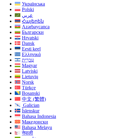
Українська
Polski
عربي
Հայերեն
Azərbaycanca
Български
Hrvatski
Dansk
Eesti keel
Ελληνικά
עִברִית
Magyar
Latviski
Lietuvių
Norsk
Türkçe
Bosanski
中文 (繁體)
Galician
Íslenskur
Bahasa Indonesia
Македонски
Bahasa Melayu
नेपाली