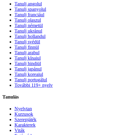
Tanulj angolul
Tanulj spanyolul
Tanulj franciául
Tanulj olaszul
Tanulj németül
Tanulj ukránul
Tanulj hollandul
Tanulj svédül
Tanulj finnül
Tanulj arabul
Tanulj kínaiul
Tanulj hindiül
Tanulj japánul
Tanulj koreaiul
Tanulj portugálul
További 119+ nyelv
Tanulás
Nyelvtan
Kurzusok
Szerepjáték
Karakterek
Viták