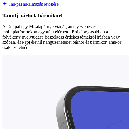
Talkpal alkalmazás letöltése
Tanulj bárhol, bármikor!
A Talkpal egy MI-alapú nyelvtanár, amely webes és
mobilplatformokon egyaránt elérhető. Érd el gyorsabban a
folyékony nyelvtudást, beszélgess érdekes témákról írásban vagy
szóban, és kapj élethű hangüzeneteket bárhol és bármikor, amikor
csak szeretnéd.