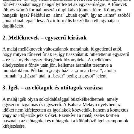
főnévhasználat nagy hangsúlyt fektet az egyszerűségre. A főnevek
többes számú formái pusztán duplikálva jönnek létre. Könnyen
hangzik, igaz? Például az „alma” „buah epal”, így az „alma” szóból
„buah-buah epal” lesz. Az informális beszédben elhagyhatja a
duplikációt.
2. Melléknevek – egyszerű leírások
A maláj melléknevek változatlanok maradnak, függetlenül attól,
hogy milyen főnevet írnak le, így használatuk hihetetlenül egyszerű
– ez is a nyelv egyszerűségének bizonyítéka. A melléknév
elhelyezése a főnév után jön, kellemes áramlást teremtve a
mondatokban. Például a „nagy ház” a „rumah besar”, ahol a
„rumah” a „házra” utal, a „besar” pedig „nagyot” jelent.
3. Igék – az előtagok és utótagok varázsa
A maláj igék olyan sokoldalúsággal büszkélkedhetnek, amely
egyszerre izgalmas és egyszerű. A Bahasa Melayu nyelvben az
időket nem kifejezetten az igealakok közvetítik, hanem a kontextus
vagy az időjelzők jelzik őket. Ezenkívül a maláj széles körben
használja az előtagokat és utótagokat a különböző igei szempontok
kifejezésére.