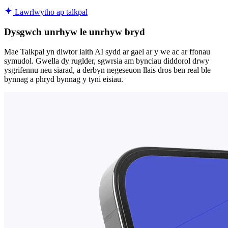
Lawrlwytho ap talkpal
Dysgwch unrhyw le unrhyw bryd
Mae Talkpal yn diwtor iaith AI sydd ar gael ar y we ac ar ffonau
symudol. Gwella dy ruglder, sgwrsia am bynciau diddorol drwy
ysgrifennu neu siarad, a derbyn negeseuon llais dros ben real ble
bynnag a phryd bynnag y tyni eisiau.