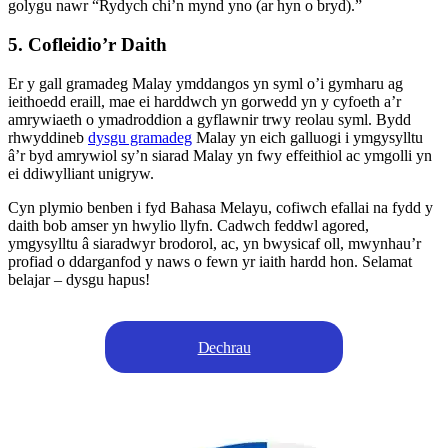
golygu nawr “Rydych chi’n mynd yno (ar hyn o bryd).”
5. Cofleidio’r Daith
Er y gall gramadeg Malay ymddangos yn syml o’i gymharu ag
ieithoedd eraill, mae ei harddwch yn gorwedd yn y cyfoeth a’r
amrywiaeth o ymadroddion a gyflawnir trwy reolau syml. Bydd
rhwyddineb
dysgu gramadeg
Malay yn eich galluogi i ymgysylltu
â’r byd amrywiol sy’n siarad Malay yn fwy effeithiol ac ymgolli yn
ei ddiwylliant unigryw.
Cyn plymio benben i fyd Bahasa Melayu, cofiwch efallai na fydd y
daith bob amser yn hwylio llyfn. Cadwch feddwl agored,
ymgysylltu â siaradwyr brodorol, ac, yn bwysicaf oll, mwynhau’r
profiad o ddarganfod y naws o fewn yr iaith hardd hon. Selamat
belajar – dysgu hapus!
Dechrau