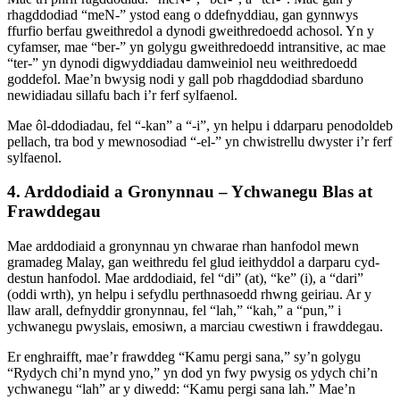
rhagddodiad “meN-” ystod eang o ddefnyddiau, gan gynnwys
ffurfio berfau gweithredol a dynodi gweithredoedd achosol. Yn y
cyfamser, mae “ber-” yn golygu gweithredoedd intransitive, ac mae
“ter-” yn dynodi digwyddiadau damweiniol neu weithredoedd
goddefol. Mae’n bwysig nodi y gall pob rhagddodiad sbarduno
newidiadau sillafu bach i’r ferf sylfaenol.
Mae ôl-ddodiadau, fel “-kan” a “-i”, yn helpu i ddarparu penodoldeb
pellach, tra bod y mewnosodiad “-el-” yn chwistrellu dwyster i’r ferf
sylfaenol.
4. Arddodiaid a Gronynnau – Ychwanegu Blas at
Frawddegau
Mae arddodiaid a gronynnau yn chwarae rhan hanfodol mewn
gramadeg Malay, gan weithredu fel glud ieithyddol a darparu cyd-
destun hanfodol. Mae arddodiaid, fel “di” (at), “ke” (i), a “dari”
(oddi wrth), yn helpu i sefydlu perthnasoedd rhwng geiriau. Ar y
llaw arall, defnyddir gronynnau, fel “lah,” “kah,” a “pun,” i
ychwanegu pwyslais, emosiwn, a marciau cwestiwn i frawddegau.
Er enghraifft, mae’r frawddeg “Kamu pergi sana,” sy’n golygu
“Rydych chi’n mynd yno,” yn dod yn fwy pwysig os ydych chi’n
ychwanegu “lah” ar y diwedd: “Kamu pergi sana lah.” Mae’n