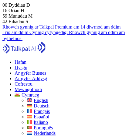
00
Dyddiau
D
16
Oriau
H
59
Munudau
M
41
Eiliadau
S
Rhowch gynnig ar Talkpal Premium am 14 diwrnod am ddim
Trio am ddim
Cynnig cyfyngedig:
Rhowch gynnig am ddim am
bythefnos
Hafan
Dysgu
Ar gyfer Busnes
Ar gyfer Addysg
Cofrestru
Mewngofnodi
Cymraeg
English
Deutsch
Français
Español
Italiano
Português
Nederlands