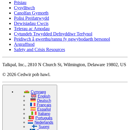
Prisiau
Cysylltwch
Canolfan Gymorth
Polisi Preifatrwydd
Dewisiadau Cwcis
Telerau ac Amodau
Cytundeb Trwydded Defnyddiwr Terfynol
Peidiwch â gwerthu/rannu fy ngwybodaeth bersonol
Argraffnod
Safety and Crisis Resources
Talkpal, Inc., 2810 N Church St, Wilmington, Delaware 19802, US
© 2026 Cedwir pob hawl.
Cymraeg
English
Deutsch
Français
Español
Italiano
Português
Nederlands
Suomi