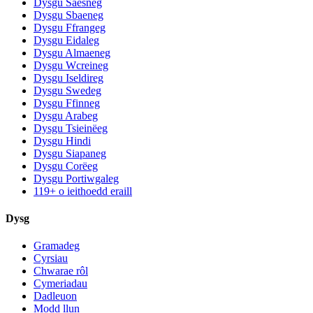
Dysgu Saesneg
Dysgu Sbaeneg
Dysgu Ffrangeg
Dysgu Eidaleg
Dysgu Almaeneg
Dysgu Wcreineg
Dysgu Iseldireg
Dysgu Swedeg
Dysgu Ffinneg
Dysgu Arabeg
Dysgu Tsieinëeg
Dysgu Hindi
Dysgu Siapaneg
Dysgu Corëeg
Dysgu Portiwgaleg
119+ o ieithoedd eraill
Dysg
Gramadeg
Cyrsiau
Chwarae rôl
Cymeriadau
Dadleuon
Modd llun