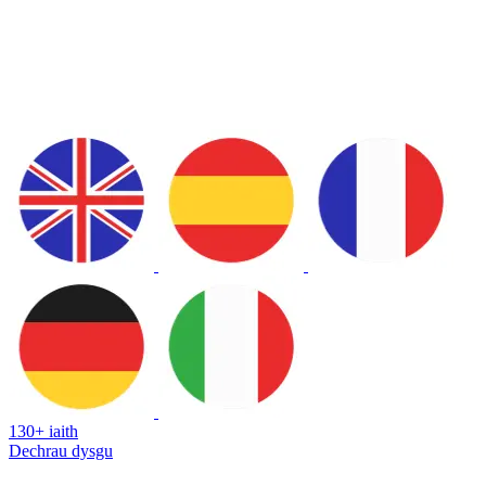
130+ iaith
Dechrau dysgu