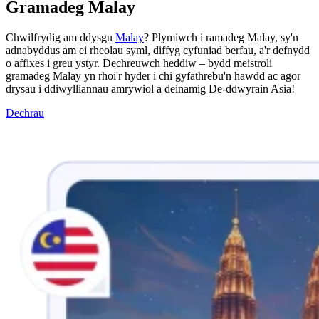
Gramadeg Malay
Chwilfrydig am ddysgu
Malay
? Plymiwch i ramadeg Malay, sy'n
adnabyddus am ei rheolau syml, diffyg cyfuniad berfau, a'r defnydd
o affixes i greu ystyr. Dechreuwch heddiw – bydd meistroli
gramadeg Malay yn rhoi'r hyder i chi gyfathrebu'n hawdd ac agor
drysau i ddiwylliannau amrywiol a deinamig De-ddwyrain Asia!
Dechrau