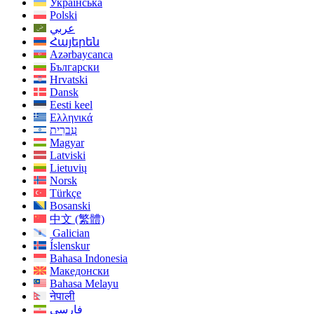
Українська
Polski
عربي
Հայերեն
Azərbaycanca
Български
Hrvatski
Dansk
Eesti keel
Ελληνικά
עִברִית
Magyar
Latviski
Lietuvių
Norsk
Türkçe
Bosanski
中文 (繁體)
Galician
Íslenskur
Bahasa Indonesia
Македонски
Bahasa Melayu
नेपाली
فارسی