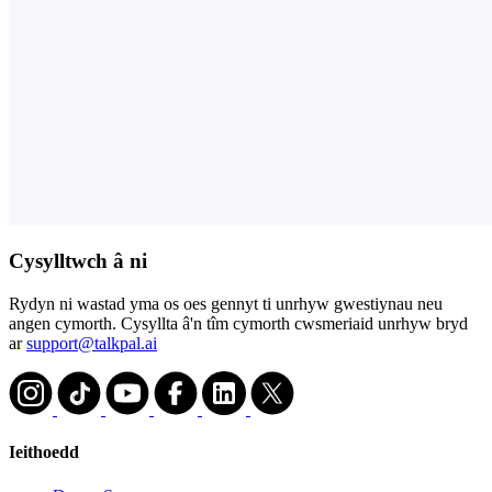
Cysylltwch â ni
Rydyn ni wastad yma os oes gennyt ti unrhyw gwestiynau neu
angen cymorth. Cysyllta â'n tîm cymorth cwsmeriaid unrhyw bryd
ar
support@talkpal.ai
Ieithoedd