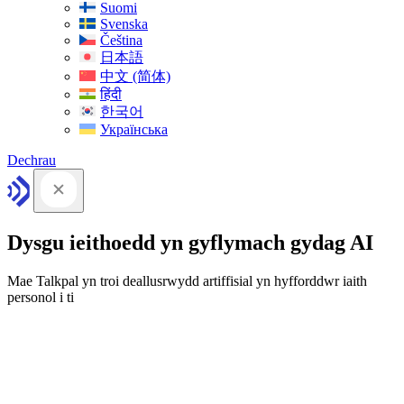
Suomi
Svenska
Čeština
日本語
中文 (简体)
हिंदी
한국어
Українська
Dechrau
Dysgu ieithoedd yn gyflymach gydag AI
Mae Talkpal yn troi deallusrwydd artiffisial yn hyfforddwr iaith
personol i ti