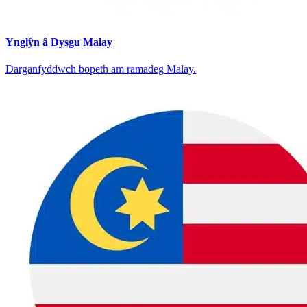
Ynglŷn â Dysgu Malay
Darganfyddwch bopeth am ramadeg Malay.