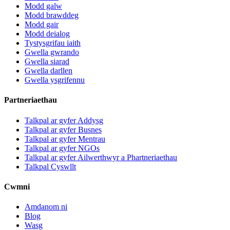
Modd galw
Modd brawddeg
Modd gair
Modd deialog
Tystysgrifau iaith
Gwella gwrando
Gwella siarad
Gwella darllen
Gwella ysgrifennu
Partneriaethau
Talkpal ar gyfer Addysg
Talkpal ar gyfer Busnes
Talkpal ar gyfer Mentrau
Talkpal ar gyfer NGOs
Talkpal ar gyfer Ailwerthwyr a Phartneriaethau
Talkpal Cyswllt
Cwmni
Amdanom ni
Blog
Wasg