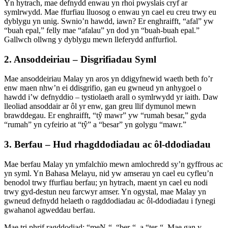
Yn hytrach, mae defnydd enwau yn rhoi pwyslais cryf ar
symlrwydd. Mae ffurfiau lluosog o enwau yn cael eu creu trwy eu
dyblygu yn unig. Swnio’n hawdd, iawn? Er enghraifft, “afal” yw
“buah epal,” felly mae “afalau” yn dod yn “buah-buah epal.”
Gallwch ollwng y dyblygu mewn lleferydd anffurfiol.
2. Ansoddeiriau – Disgrifiadau Syml
Mae ansoddeiriau Malay yn aros yn ddigyfnewid waeth beth fo’r
enw maen nhw’n ei ddisgrifio, gan eu gwneud yn anhygoel o
hawdd i’w defnyddio – tystiolaeth arall o symlrwydd yr iaith. Daw
lleoliad ansoddair ar ôl yr enw, gan greu llif dymunol mewn
brawddegau. Er enghraifft, “tŷ mawr” yw “rumah besar,” gyda
“rumah” yn cyfeirio at “tŷ” a “besar” yn golygu “mawr.”
3. Berfau – Hud rhagddodiadau ac ôl-ddodiadau
Mae berfau Malay yn ymfalchïo mewn amlochredd sy’n gyffrous ac
yn syml. Yn Bahasa Melayu, nid yw amserau yn cael eu cyfleu’n
benodol trwy ffurfiau berfau; yn hytrach, maent yn cael eu nodi
trwy gyd-destun neu farcwyr amser. Yn ogystal, mae Malay yn
gwneud defnydd helaeth o ragddodiadau ac ôl-ddodiadau i fynegi
gwahanol agweddau berfau.
Mae tri phrif ragddodiad: “meN-“, “ber-“, a “ter-“. Mae gan y