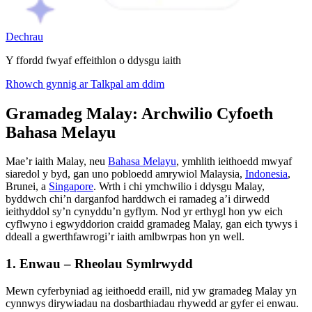
Dechrau
Y ffordd fwyaf effeithlon o ddysgu iaith
Rhowch gynnig ar Talkpal am ddim
Gramadeg Malay: Archwilio Cyfoeth
Bahasa Melayu
Mae’r iaith Malay, neu
Bahasa Melayu
, ymhlith ieithoedd mwyaf
siaredol y byd, gan uno pobloedd amrywiol Malaysia,
Indonesia
,
Brunei, a
Singapore
. Wrth i chi ymchwilio i ddysgu Malay,
byddwch chi’n darganfod harddwch ei ramadeg a’i dirwedd
ieithyddol sy’n cynyddu’n gyflym. Nod yr erthygl hon yw eich
cyflwyno i egwyddorion craidd gramadeg Malay, gan eich tywys i
ddeall a gwerthfawrogi’r iaith amlbwrpas hon yn well.
1. Enwau – Rheolau Symlrwydd
Mewn cyferbyniad ag ieithoedd eraill, nid yw gramadeg Malay yn
cynnwys dirywiadau na dosbarthiadau rhywedd ar gyfer ei enwau.