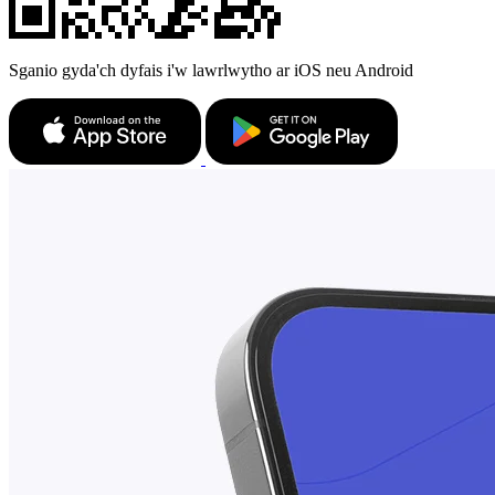
Sganio gyda'ch dyfais i'w lawrlwytho ar iOS neu Android