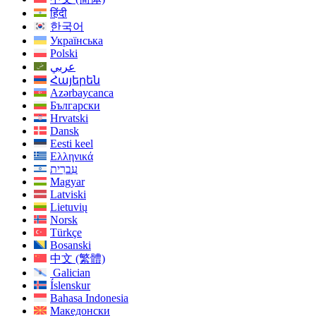
हिंदी
한국어
Українська
Polski
عربي
Հայերեն
Azərbaycanca
Български
Hrvatski
Dansk
Eesti keel
Ελληνικά
עִברִית
Magyar
Latviski
Lietuvių
Norsk
Türkçe
Bosanski
中文 (繁體)
Galician
Íslenskur
Bahasa Indonesia
Македонски