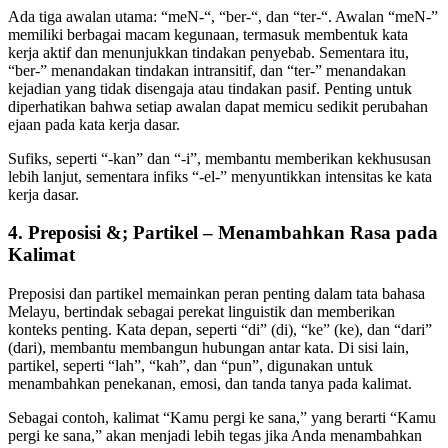
Ada tiga awalan utama: “meN-“, “ber-“, dan “ter-“. Awalan “meN-”
memiliki berbagai macam kegunaan, termasuk membentuk kata
kerja aktif dan menunjukkan tindakan penyebab. Sementara itu,
“ber-” menandakan tindakan intransitif, dan “ter-” menandakan
kejadian yang tidak disengaja atau tindakan pasif. Penting untuk
diperhatikan bahwa setiap awalan dapat memicu sedikit perubahan
ejaan pada kata kerja dasar.
Sufiks, seperti “-kan” dan “-i”, membantu memberikan kekhususan
lebih lanjut, sementara infiks “-el-” menyuntikkan intensitas ke kata
kerja dasar.
4. Preposisi &; Partikel – Menambahkan Rasa pada
Kalimat
Preposisi dan partikel memainkan peran penting dalam tata bahasa
Melayu, bertindak sebagai perekat linguistik dan memberikan
konteks penting. Kata depan, seperti “di” (di), “ke” (ke), dan “dari”
(dari), membantu membangun hubungan antar kata. Di sisi lain,
partikel, seperti “lah”, “kah”, dan “pun”, digunakan untuk
menambahkan penekanan, emosi, dan tanda tanya pada kalimat.
Sebagai contoh, kalimat “Kamu pergi ke sana,” yang berarti “Kamu
pergi ke sana,” akan menjadi lebih tegas jika Anda menambahkan