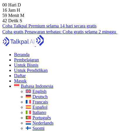
00
Hari
D
16
Jam
H
59
Menit
M
41
Detik
S
Coba Talkpal Premium selama 14 hari secara gratis
Coba gratis
Penawaran terbatas:
Coba gratis selama 2 minggu
Beranda
Pembelajaran
Untuk Bisnis
Untuk Pendidikan
Daftar
Masuk
Bahasa Indonesia
English
Deutsch
Français
Español
Italiano
Português
Nederlands
Suomi