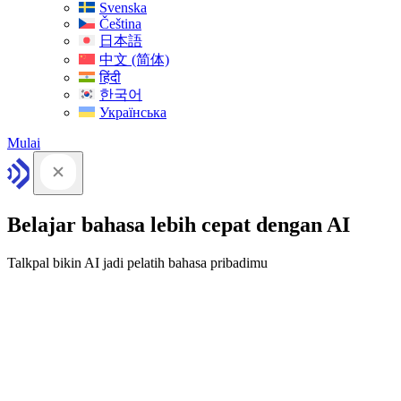
Svenska
Čeština
日本語
中文 (简体)
हिंदी
한국어
Українська
Mulai
Belajar bahasa lebih cepat dengan AI
Talkpal bikin AI jadi pelatih bahasa pribadimu