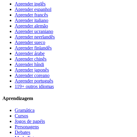
Aprender inglês
Aprender espanhol
Aprender francês
Aprender italiano
Aprender alemão
Aprender ucraniano
Aprender neerlandês
Aprender sueco
Aprender finlandês
Aprender árabe
Aprender chinês
Aprender híndi
Aprender japonês
Aprender coreano
Aprender português
119+ outros idiomas
Aprendizagem
Gramática
Cursos
Jogos de papéis
Personagens
Debates