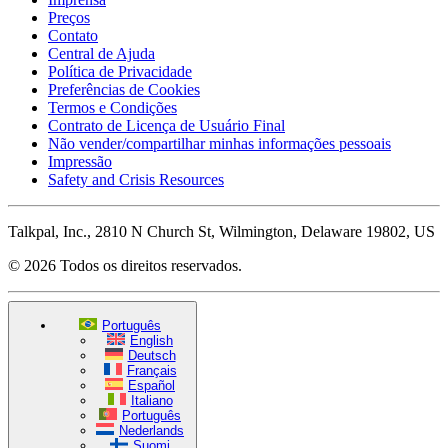
Preços
Contato
Central de Ajuda
Política de Privacidade
Preferências de Cookies
Termos e Condições
Contrato de Licença de Usuário Final
Não vender/compartilhar minhas informações pessoais
Impressão
Safety and Crisis Resources
Talkpal, Inc., 2810 N Church St, Wilmington, Delaware 19802, US
© 2026 Todos os direitos reservados.
Português
English
Deutsch
Français
Español
Italiano
Português
Nederlands
Suomi