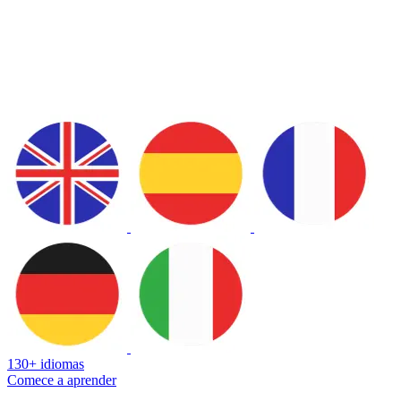
130+ idiomas
Comece a aprender