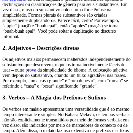
declinações ou classificações de gênero para seus substantivos. Em
vez disso, o uso do substantivo coloca uma forte ênfase na
simplicidade. Formas plurais de substantivos são criadas
simplesmente duplicando-os. Parece fácil, certo? Por exemplo,
“apple” (maçã) é “buah epal”, então “apples” (maçãs) se torna
“buah-buah epal”. Você pode soltar a duplicação no discurso
informal.
2. Adjetivos – Descrições diretas
Os adjetivos malaios permanecem inalterados independentemente do
substantivo que descrevem, o que os torna incrivelmente fáceis de
usar – outra
prova
da simplicidade do idioma. A colocação adjetiva
vem depois do substantivo, criando um fluxo agradável nas frases.
Por exemplo, “uma casa grande” é “rumah besar”, com “rumah” se
referindo a “casa” e “besar” significando “grande”.
3. Verbos – A Magia dos Prefixos e Sufixos
Os verbos em malaio apresentam uma versatilidade que é ao mesmo
tempo interessante e simples. No Bahasa Melayu, os tempos verbais
não são explicitamente transmitidos por meio de formas verbais; em
vez disso, são indicados por meio de marcadores de contexto ou de
tempo. Além disso, o malaio faz uso extensivo de prefixos e sufixos