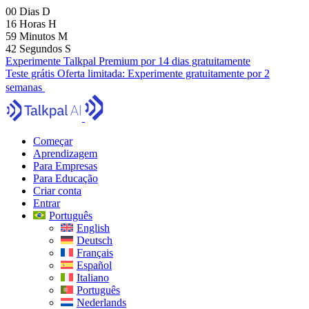
00
Dias
D
16
Horas
H
59
Minutos
M
41
Segundos
S
Experimente Talkpal Premium por 14 dias gratuitamente
Teste grátis
Oferta limitada:
Experimente gratuitamente por 2
semanas
Começar
Aprendizagem
Para Empresas
Para Educação
Criar conta
Entrar
Português
English
Deutsch
Français
Español
Italiano
Português
Nederlands