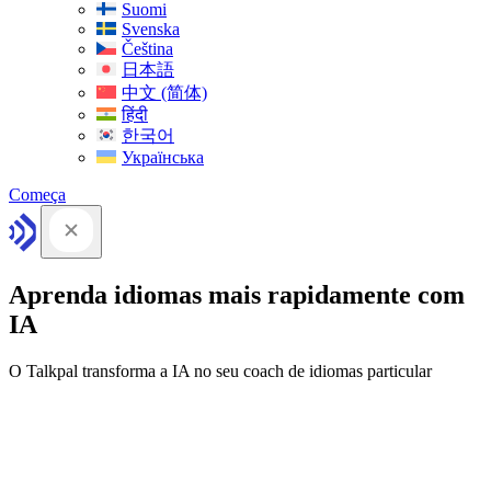
Suomi
Svenska
Čeština
日本語
中文 (简体)
हिंदी
한국어
Українська
Começa
Aprenda idiomas mais rapidamente com
IA
O Talkpal transforma a IA no seu coach de idiomas particular