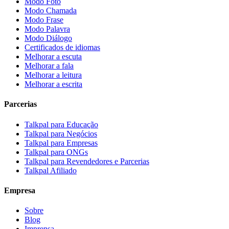
Modo Foto
Modo Chamada
Modo Frase
Modo Palavra
Modo Diálogo
Certificados de idiomas
Melhorar a escuta
Melhorar a fala
Melhorar a leitura
Melhorar a escrita
Parcerias
Talkpal para Educação
Talkpal para Negócios
Talkpal para Empresas
Talkpal para ONGs
Talkpal para Revendedores e Parcerias
Talkpal Afiliado
Empresa
Sobre
Blog
Imprensa