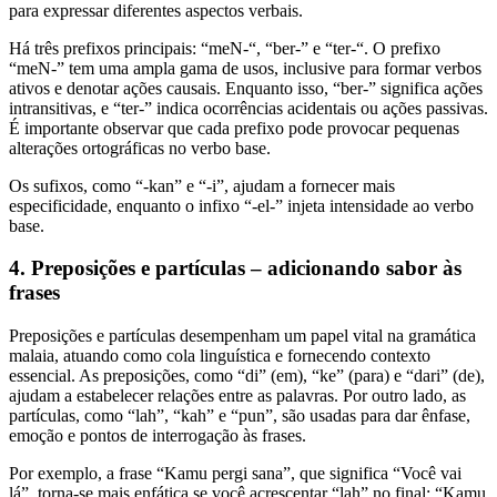
para expressar diferentes aspectos verbais.
Há três prefixos principais: “meN-“, “ber-” e “ter-“. O prefixo
“meN-” tem uma ampla gama de usos, inclusive para formar verbos
ativos e denotar ações causais. Enquanto isso, “ber-” significa ações
intransitivas, e “ter-” indica ocorrências acidentais ou ações passivas.
É importante observar que cada prefixo pode provocar pequenas
alterações ortográficas no verbo base.
Os sufixos, como “-kan” e “-i”, ajudam a fornecer mais
especificidade, enquanto o infixo “-el-” injeta intensidade ao verbo
base.
4. Preposições e partículas – adicionando sabor às
frases
Preposições e partículas desempenham um papel vital na gramática
malaia, atuando como cola linguística e fornecendo contexto
essencial. As preposições, como “di” (em), “ke” (para) e “dari” (de),
ajudam a estabelecer relações entre as palavras. Por outro lado, as
partículas, como “lah”, “kah” e “pun”, são usadas para dar ênfase,
emoção e pontos de interrogação às frases.
Por exemplo, a frase “Kamu pergi sana”, que significa “Você vai
lá”, torna-se mais enfática se você acrescentar “lah” no final: “Kamu