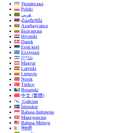
Українська
Polski
عربي
Հայերեն
Azərbaycanca
Български
Hrvatski
Dansk
Eesti keel
Ελληνικά
עִברִית
Magyar
Latviski
Lietuvių
Norsk
Türkçe
Bosanski
中文 (繁體)
Galician
Íslenskur
Bahasa Indonesia
Македонски
Bahasa Melayu
नेपाली