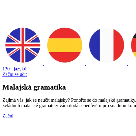
130+ jazyků
Začni se učit
Malajská gramatika
Zajímá vás, jak se naučit malajsky? Ponořte se do malajské gramatik
zvládnutí malajské gramatiky vám dodá sebedůvěru pro snadnou komu
Začni