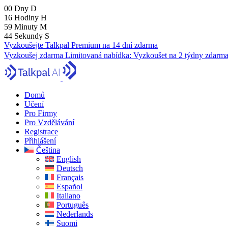
00
Dny
D
16
Hodiny
H
59
Minuty
M
43
Sekundy
S
Vyzkoušejte Talkpal Premium na 14 dní zdarma
Vyzkoušej zdarma
Limitovaná nabídka:
Vyzkoušet na 2 týdny zdarm
Domů
Učení
Pro Firmy
Pro Vzdělávání
Registrace
Přihlášení
Čeština
English
Deutsch
Français
Español
Italiano
Português
Nederlands
Suomi