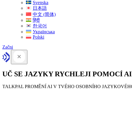
Svenska
日本語
中文 (简体)
हिंदी
한국어
Українська
Polski
Začni
UČ SE JAZYKY RYCHLEJI POMOCÍ AI
TALKPAL PROMĚNÍ AI V TVÉHO OSOBNÍHO JAZYKOVÉ