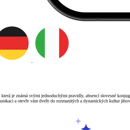
y, která je známá svými jednoduchými pravidly, absencí slovesné konju
nikaci a otevře vám dveře do rozmanitých a dynamických kultur jiho