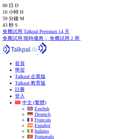
00
日
D
16
小時
H
59
分鐘
M
41
秒
S
免費試用 Talkpal Premium 14 天
免費試用
限時優惠：
免費試用 2 周
首頁
學習
Talkpal 企業版
Talkpal 教育版
註冊
登入
中文 (繁體)
English
Deutsch
Français
Español
Italiano
Português