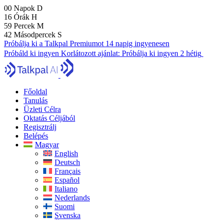
00
Napok
D
16
Órák
H
59
Percek
M
41
Másodpercek
S
Próbálja ki a Talkpal Premiumot 14 napig ingyenesen
Próbáld ki ingyen
Korlátozott ajánlat:
Próbálja ki ingyen 2 hétig
Főoldal
Tanulás
Üzleti Célra
Oktatás Céljából
Regisztrálj
Belépés
Magyar
English
Deutsch
Français
Español
Italiano
Nederlands
Suomi
Svenska