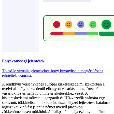
Folyékonysági jelentések
Töltsd le vizuális jelentéseket, hogy bizonyítsd a megtérülést az
érintettek számára.
A rendkívül versenyképes európai kiskereskedelmi szektorban a
nyelvi akadály közvetlenül elhagyott vásárlásokhoz, frusztrált
vásárlókhoz és negatív online értékelésekhez vezet. A
kiskereskedelmi műveleti igazgatók és HR-vezetők számára egy
sokszínű, többkielisen működő üzletszemélyzet fejlesztése hatalmas
logisztikai kihívást jelent a német nyelvű piacokon
zökkenőmentesen működni. A Talkpal áthidalja ezt a szakadékot