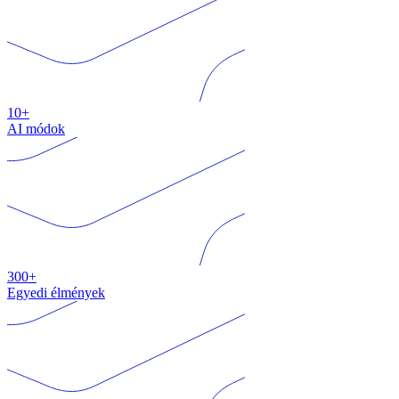
10+
AI módok
300+
Egyedi élmények