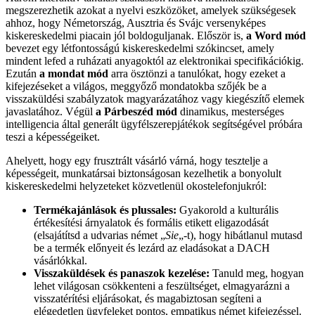
megszerezhetik azokat a nyelvi eszközöket, amelyek szükségesek
ahhoz, hogy Németország, Ausztria és Svájc versenyképes
kiskereskedelmi piacain jól boldoguljanak. Először is,
a Word mód
bevezet egy létfontosságú kiskereskedelmi szókincset, amely
mindent lefed a ruházati anyagoktól az elektronikai specifikációkig.
Ezután
a mondat mód
arra ösztönzi a tanulókat, hogy ezeket a
kifejezéseket a világos, meggyőző mondatokba szőjék be a
visszaküldési szabályzatok magyarázatához vagy kiegészítő elemek
javaslatához. Végül
a Párbeszéd mód
dinamikus, mesterséges
intelligencia által generált ügyfélszerepjátékok segítségével próbára
teszi a képességeiket.
Ahelyett, hogy egy frusztrált vásárló várná, hogy tesztelje a
képességeit, munkatársai biztonságosan kezelhetik a bonyolult
kiskereskedelmi helyzeteket közvetlenül okostelefonjukról:
Termékajánlások és plussales:
Gyakorold a kulturális
értékesítési árnyalatok és formális etikett eligazodását
(elsajátítsd a udvarias német „
Sie
„-t), hogy hibátlanul mutasd
be a termék előnyeit és lezárd az eladásokat a DACH
vásárlókkal.
Visszaküldések és panaszok kezelése:
Tanuld meg, hogyan
lehet világosan csökkenteni a feszültséget, elmagyarázni a
visszatérítési eljárásokat, és magabiztosan segíteni a
elégedetlen ügyfeleket pontos, empatikus német kifejezéssel.