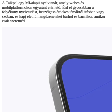
A Talkpal egy MI-alapú nyelvtanár, amely webes és
mobilplatformokon egyaránt elérhető. Érd el gyorsabban a
folyékony nyelvtudást, beszélgess érdekes témákról írásban vagy
szóban, és kapj élethű hangüzeneteket bárhol és bármikor, amikor
csak szeretnéd.