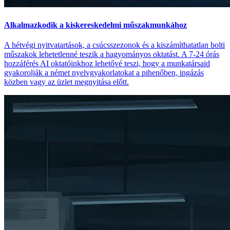
Alkalmazkodik a kiskereskedelmi műszakmunkához
A hétvégi nyitvatartások, a csúcsszezonok és a kiszámíthatatlan bolti
műszakok lehetetlenné teszik a hagyományos oktatást. A 7-24 órás
hozzáférés AI oktatóinkhoz lehetővé teszi, hogy a munkatársaid
gyakorolják a német nyelvgyakorlatokat a pihenőben, ingázás
közben vagy az üzlet megnyitása előtt.