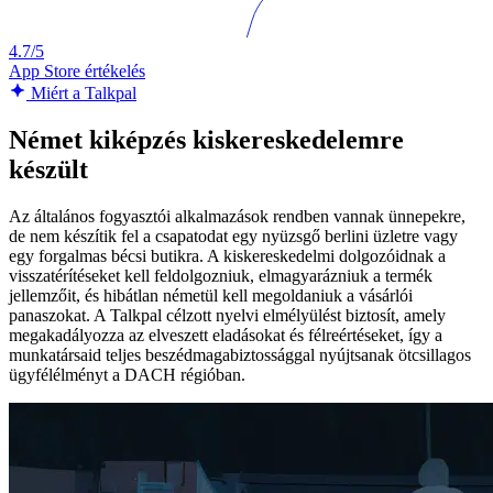
4.7/5
App Store értékelés
Miért a Talkpal
Német kiképzés kiskereskedelemre
készült
Az általános fogyasztói alkalmazások rendben vannak ünnepekre,
de nem készítik fel a csapatodat egy nyüzsgő berlini üzletre vagy
egy forgalmas bécsi butikra. A kiskereskedelmi dolgozóidnak a
visszatérítéseket kell feldolgozniuk, elmagyarázniuk a termék
jellemzőit, és hibátlan németül kell megoldaniuk a vásárlói
panaszokat. A Talkpal célzott nyelvi elmélyülést biztosít, amely
megakadályozza az elveszett eladásokat és félreértéseket, így a
munkatársaid teljes beszédmagabiztossággal nyújtsanak ötcsillagos
ügyfélélményt a DACH régióban.