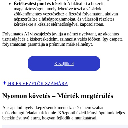
Értékesítési pont és készlet:
Alakítsd ki a beszélt
magabiztosságot, amely lehetővé teszi a vásárlók
zökkenőmentes vezetéséhez a fizetési folyamaton, aktívan
népszerűsítse a hűségprogramokat, és válaszolj részletes
kérdésekre a készlet elérhetőségével kapcsolatban.
Folyamatos AI visszajelzés javítja a német nyelvtant, az akcentus
tisztaságát és a kiskereskedelmi szintaxist valós időben, így csapata
folyamatosan garantálja a prémium márkaélményt.
Kezdjük el
HR ÉS VEZETŐK SZÁMÁRA
Nyomon követés – Mérték megtérülés
A csapatod nyelvi képzésének menedzselése nem szabad
másodrangú feladatnak lennie. Központi üzleti irányítópultunk teljes
betekintést nyújt arra, hogyan fejlődik a munkatársai.