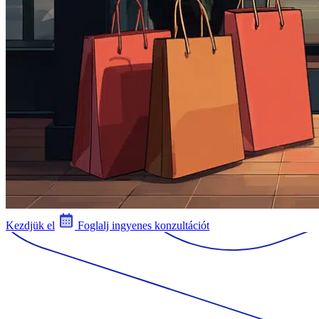
Kezdjük el
Foglalj ingyenes konzultációt