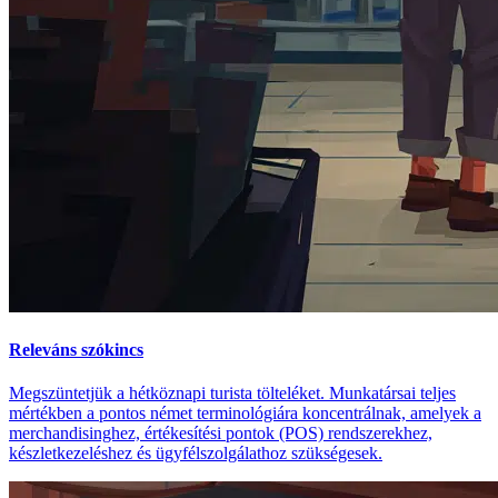
Releváns szókincs
Megszüntetjük a hétköznapi turista tölteléket. Munkatársai teljes
mértékben a pontos német terminológiára koncentrálnak, amelyek a
merchandisinghez, értékesítési pontok (POS) rendszerekhez,
készletkezeléshez és ügyfélszolgálathoz szükségesek.