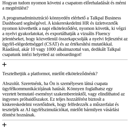
Hogyan tudom nyomon követni a csapatom előrehaladását és mérni
a megtérülést?
A programadminisztráció könnyedén elérhető a Talkpal Business
Dashboard segítségével. A kiskereskedelmi HR és üzletvezetők
nyomon követhetik a napi elköteleződést, nyomon követik, ki végzi
a nyelvi gyakorlatokat, és exportálhatják a vizuális Fluency
jelentéseket, hogy közvetlenül összekapcsolják a nyelvi fejlesztést az
ügyfél-elégedettséggel (CSAT) és az értékesítési mutatókkal.
Ráadásul, akár 10 vagy 1000 alkalmazottal van, dedikált Talkpal
csapatunk intézi helyetted az onboardingot!
Tesztelhetjük a platformot, mielőtt elköteleződnénk?
Abszolút. Szeretnénk, ha Ön is személyesen látná csapata
ügyfélkommunikációjának hatását. Könnyen foglalhatsz egy
vezetett bemutató eseményt szakembereinktől, vagy elindíthatod az
ingyenes próbaidőszakot. Ez teljes hozzáférést biztosít a
kiskereskedelmi vezetőidnek, hogy felfedezzék a műszerfalat és
teszteljék az AI ügyfélszimulációkat, mielőtt bármilyen vásárlási
döntést hoznának.