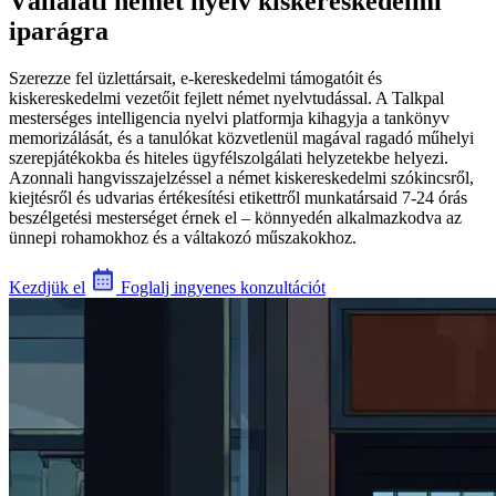
Vállalati német nyelv kiskereskedelmi
iparágra
Szerezze fel üzlettársait, e-kereskedelmi támogatóit és
kiskereskedelmi vezetőit fejlett német nyelvtudással. A Talkpal
mesterséges intelligencia nyelvi platformja kihagyja a tankönyv
memorizálását, és a tanulókat közvetlenül magával ragadó műhelyi
szerepjátékokba és hiteles ügyfélszolgálati helyzetekbe helyezi.
Azonnali hangvisszajelzéssel a német kiskereskedelmi szókincsről,
kiejtésről és udvarias értékesítési etikettről munkatársaid 7-24 órás
beszélgetési mesterséget érnek el – könnyedén alkalmazkodva az
ünnepi rohamokhoz és a váltakozó műszakokhoz.
Kezdjük el
Foglalj ingyenes konzultációt