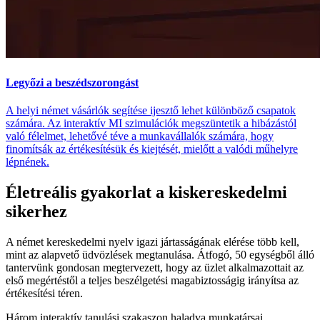
Legyőzi a beszédszorongást
A helyi német vásárlók segítése ijesztő lehet különböző csapatok
számára. Az interaktív MI szimulációk megszüntetik a hibázástól
való félelmet, lehetővé téve a munkavállalók számára, hogy
finomítsák az értékesítésük és kiejtését, mielőtt a valódi műhelyre
lépnének.
Életreális gyakorlat a kiskereskedelmi
sikerhez
A német kereskedelmi nyelv igazi jártasságának elérése több kell,
mint az alapvető üdvözlések megtanulása. Átfogó, 50 egységből álló
tantervünk gondosan megtervezett, hogy az üzlet alkalmazottait az
első megértéstől a teljes beszélgetési magabiztosságig irányítsa az
értékesítési téren.
Három interaktív tanulási szakaszon haladva munkatársai