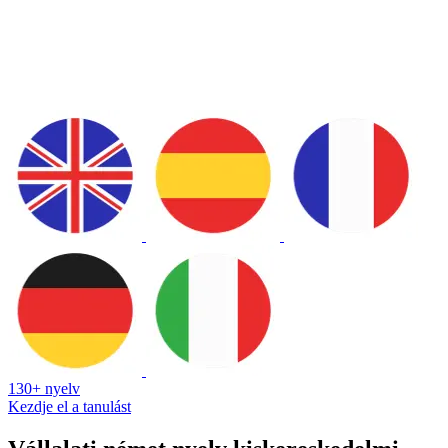
130+ nyelv
Kezdje el a tanulást