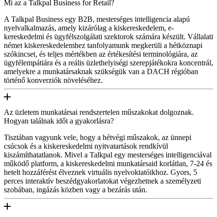
Mi az a Talkpal Business for Retail?
A Talkpal Business egy B2B, mesterséges intelligencia alapú
nyelvalkalmazás, amely kizárólag a kiskereskedelem, e-
kereskedelmi és ügyfélszolgálati szektorok számára készült. Vállalati
német kiskereskedelemhez tanfolyamunk megkerüli a hétköznapi
szókincset, és teljes mértékben az értékesítési terminológiára, az
ügyfélempátiára és a reális üzlethelyiségi szerepjátékokra koncentrál,
amelyekre a munkatársaknak szükségük van a DACH régióban
történő konverziók növeléséhez.
Az üzletem munkatársai rendszertelen műszakokat dolgoznak.
Hogyan találnak időt a gyakorlásra?
Tisztában vagyunk vele, hogy a hétvégi műszakok, az ünnepi
csúcsok és a kiskereskedelmi nyitvatartások rendkívül
kiszámíthatatlanok. Mivel a Talkpal egy mesterséges intelligenciával
működő platform, a kiskereskedelmi munkatársaid korlátlan, 7-24 és
hetelt hozzáférést élveznek virtuális nyelvoktatóikhoz. Gyors, 5
perces interaktív beszédgyakorlatokat végezhetnek a személyzeti
szobában, ingázás közben vagy a bezárás után.