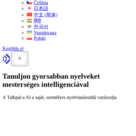
Čeština
日本語
中文 (简体)
हिंदी
한국어
Українська
Polski
Kezdjük el
Tanuljon gyorsabban nyelveket
mesterséges intelligenciával
A Talkpal a AI a saját, személyes nyelvtanároddá varázsolja