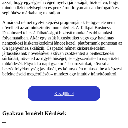
azzal, hogy egységesíti céged nyelvi jártasságát, biztosítva, hogy
minden üzlethelyiségben és pénztáron folyamatosan befogadó és
segítőkész márkahang maradjon.
A márkád német nyelvi képzési programjának felügyelete nem
növelheti az adminisztratív munkaterhet. A Talkpal Business
Dashboard teljes átláthatóságot biztosít munkatársaid tanulási
folyamataiban. Akár egy szűk luxusbutiket vagy egy hatalmas
nemzetközi kiskereskedelmi láncot kezel, platformunk pontosan az
Ön igényeihez skálázik. Csapatod német kiskereskedelmi
jártasalásának növelésével aktívan csökkented a beilleszkedési
súrlódást, növeled az ügyfélhűséget, és egyszerűsíted a napi üzlet
működését. Figyeld a napi gyakorlási sorozatokat, kövesd a
beszédfolyékonyság javulását, és könnyedén mutassd be a képzési
befektetéseid megtérülését – mindezt egy intuitív irányítópultról.
Kezdjük el
Gyakran Ismételt Kérdések