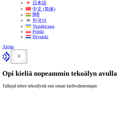
日本語
中文 (简体)
हिंदी
한국어
Українська
Polski
Hrvatski
Aloita
Opi kieliä nopeammin tekoälyn avulla
Talkpal tekee tekoälystä sun oman kielivalmentajan