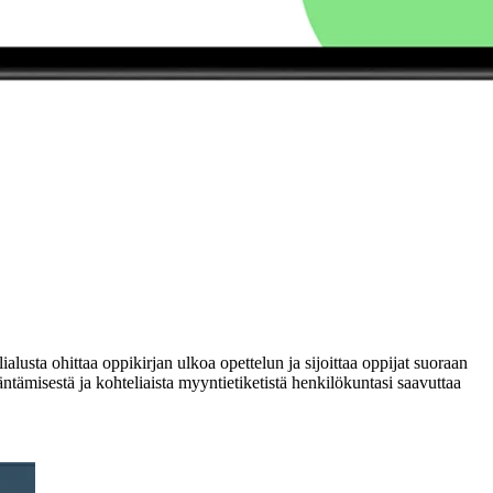
lusta ohittaa oppikirjan ulkoa opettelun ja sijoittaa oppijat suoraan
ntämisestä ja kohteliaista myyntietiketistä henkilökuntasi saavuttaa