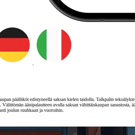
an päälliköt edistyneellä saksan kielen taidolla. Talkpalin tekoälykielia
. Välittömän äänipalautteen avulla saksan vähittäiskaupan sanastosta, ää
ti joulun ruuhkaan ja vuoroihin.