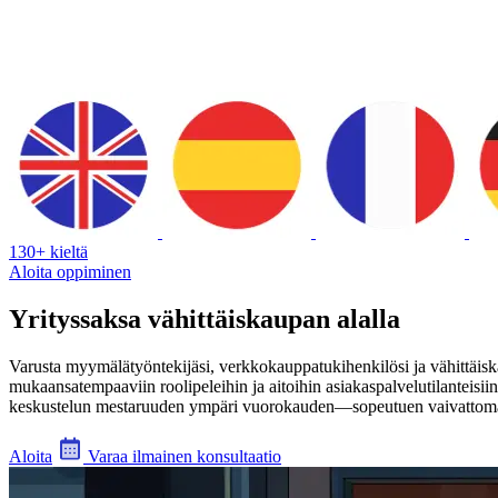
130+ kieltä
Aloita oppiminen
Yrityssaksa vähittäiskaupan alalla
Varusta myymälätyöntekijäsi, verkkokauppatukihenkilösi ja vähittäiskaup
mukaansatempaaviin roolipeleihin ja aitoihin asiakaspalvelutilanteisiin
keskustelun mestaruuden ympäri vuorokauden—sopeutuen vaivattomas
Aloita
Varaa ilmainen konsultaatio