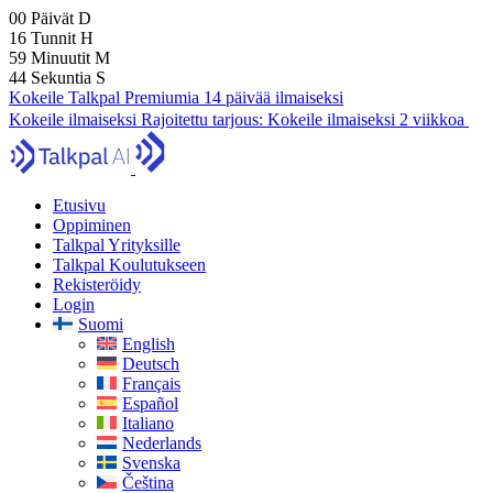
00
Päivät
D
16
Tunnit
H
59
Minuutit
M
43
Sekuntia
S
Kokeile Talkpal Premiumia 14 päivää ilmaiseksi
Kokeile ilmaiseksi
Rajoitettu tarjous:
Kokeile ilmaiseksi 2 viikkoa
Etusivu
Oppiminen
Talkpal Yrityksille
Talkpal Koulutukseen
Rekisteröidy
Login
Suomi
English
Deutsch
Français
Español
Italiano
Nederlands
Svenska
Čeština