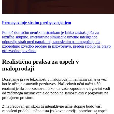
Premagovanje strahu pred govorjenjem
Pomoč domačim nemškim strankam je lahko zastrašujoča za
različne skupine. Interaktivne simulacije umetne inteligence
odpravijo strah pred napakami, zaposlenim pa omogočajo, da
izpopolnijo izvedbo prodaje in izgovorjavo, preden stopijo na pravo
proizvodno površino.
Realistična praksa za uspeh v
maloprodaji
Doseganje prave tekočnosti v maloprodajni nemščini zahteva več
kot le učenje osnovnih pozdravov. Naš celovit učni načrt s 50
enotami je skrbno zasnovan tako, da vaše zaposlene v trgovini vodi
od začetnega razumevanja do popolne samozavesti v pogovoru na
prodajnem prostoru.
Z napredovanjem skozi tri interaktivne učne stopnje bodo vaši
zaposleni pridobili točno tista jezikovna orodja, potrebna za uspeh