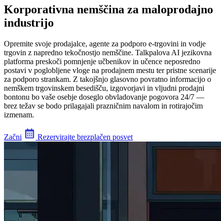
Korporativna nemščina za maloprodajno
industrijo
Opremite svoje prodajalce, agente za podporo e-trgovini in vodje
trgovin z napredno tekočnostjo nemščine. Talkpalova AI jezikovna
platforma preskoči pomnjenje učbenikov in učence neposredno
postavi v poglobljene vloge na prodajnem mestu ter pristne scenarije
za podporo strankam. Z takojšnjo glasovno povratno informacijo o
nemškem trgovinskem besedišču, izgovorjavi in vljudni prodajni
bontonu bo vaše osebje doseglo obvladovanje pogovora 24/7 —
brez težav se bodo prilagajali prazničnim navalom in rotirajočim
izmenam.
Začni
Rezervirajte brezplačen posvet