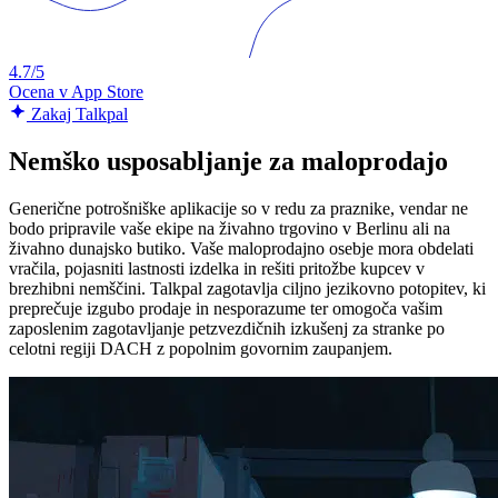
4.7/5
Ocena v App Store
Zakaj Talkpal
Nemško usposabljanje za maloprodajo
Generične potrošniške aplikacije so v redu za praznike, vendar ne
bodo pripravile vaše ekipe na živahno trgovino v Berlinu ali na
živahno dunajsko butiko. Vaše maloprodajno osebje mora obdelati
vračila, pojasniti lastnosti izdelka in rešiti pritožbe kupcev v
brezhibni nemščini. Talkpal zagotavlja ciljno jezikovno potopitev, ki
preprečuje izgubo prodaje in nesporazume ter omogoča vašim
zaposlenim zagotavljanje petzvezdičnih izkušenj za stranke po
celotni regiji DACH z popolnim govornim zaupanjem.