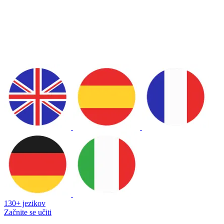
130+ jezikov
Začnite se učiti