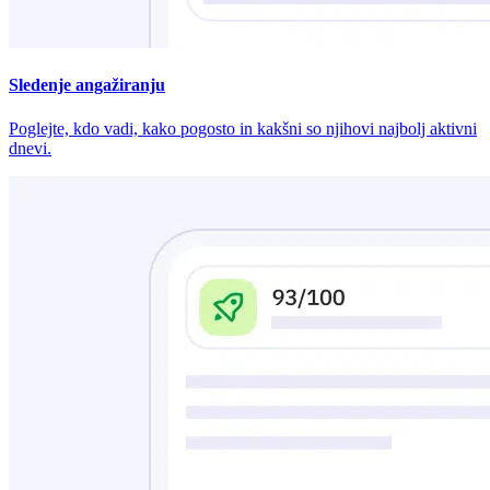
Sledenje angažiranju
Poglejte, kdo vadi, kako pogosto in kakšni so njihovi najbolj aktivni
dnevi.