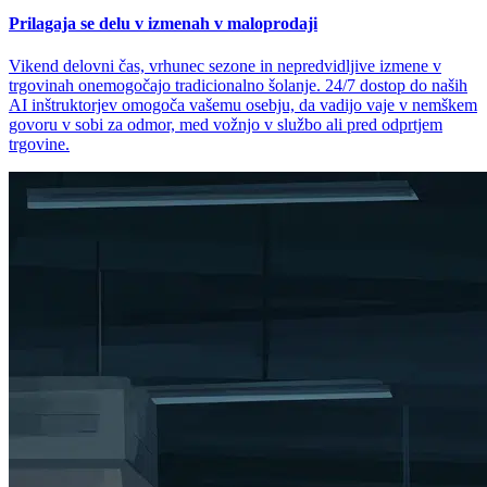
Prilagaja se delu v izmenah v maloprodaji
Vikend delovni čas, vrhunec sezone in nepredvidljive izmene v
trgovinah onemogočajo tradicionalno šolanje. 24/7 dostop do naših
AI inštruktorjev omogoča vašemu osebju, da vadijo vaje v nemškem
govoru v sobi za odmor, med vožnjo v službo ali pred odprtjem
trgovine.