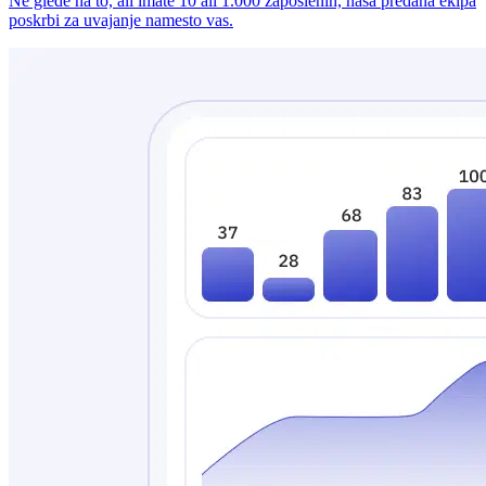
Ne glede na to, ali imate 10 ali 1.000 zaposlenih, naša predana ekipa
poskrbi za uvajanje namesto vas.