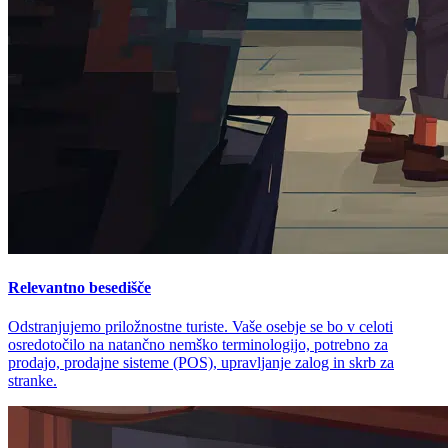
Relevantno besedišče
Odstranjujemo priložnostne turiste. Vaše osebje se bo v celoti
osredotočilo na natančno nemško terminologijo, potrebno za
prodajo, prodajne sisteme (POS), upravljanje zalog in skrb za
stranke.