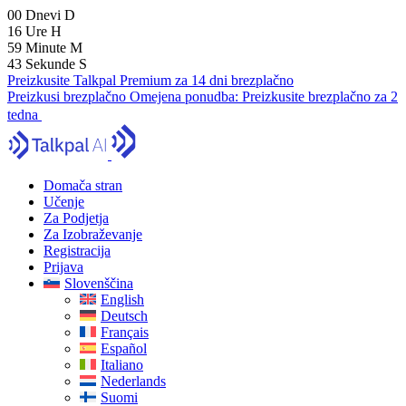
00
Dnevi
D
16
Ure
H
59
Minute
M
41
Sekunde
S
Preizkusite Talkpal Premium za 14 dni brezplačno
Preizkusi brezplačno
Omejena ponudba:
Preizkusite brezplačno za 2
tedna
Domača stran
Učenje
Za Podjetja
Za Izobraževanje
Registracija
Prijava
Slovenščina
English
Deutsch
Français
Español
Italiano
Nederlands
Suomi