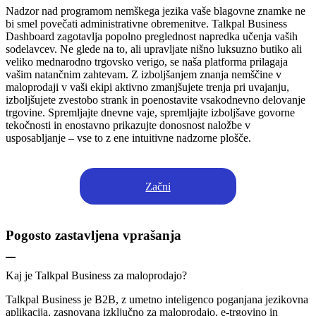
Nadzor nad programom nemškega jezika vaše blagovne znamke ne
bi smel povečati administrativne obremenitve. Talkpal Business
Dashboard zagotavlja popolno preglednost napredka učenja vaših
sodelavcev. Ne glede na to, ali upravljate nišno luksuzno butiko ali
veliko mednarodno trgovsko verigo, se naša platforma prilagaja
vašim natančnim zahtevam. Z izboljšanjem znanja nemščine v
maloprodaji v vaši ekipi aktivno zmanjšujete trenja pri uvajanju,
izboljšujete zvestobo strank in poenostavite vsakodnevno delovanje
trgovine. Spremljajte dnevne vaje, spremljajte izboljšave govorne
tekočnosti in enostavno prikazujte donosnost naložbe v
usposabljanje – vse to z ene intuitivne nadzorne plošče.
Začni
Pogosto zastavljena vprašanja
Kaj je Talkpal Business za maloprodajo?
Talkpal Business je B2B, z umetno inteligenco poganjana jezikovna
aplikacija, zasnovana izključno za maloprodajo, e-trgovino in