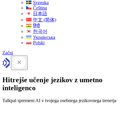
Svenska
Čeština
日本語
中文 (简体)
हिंदी
한국어
Українська
Polski
Začni
Hitrejše učenje jezikov z umetno
inteligenco
Talkpal spremeni AI v tvojega osebnega jezikovnega trenerja