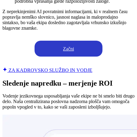
podrobna vprašanja glede razpoložljivosti zaloge.
Z neprekinjenimi AI povratnimi informacijami, ki v realnem času
popravlja nemško slovnico, jasnost naglasa in maloprodajno
sintakso, bo vaša ekipa dosledno zagotavljala vrhunsko izkušnjo
blagovne znamke.
Začni
ZA KADROVSKO SLUŽBO IN VODJE
Sledenje napredku – merjenje ROI
Vodenje jezikovnega usposabljanja vaše ekipe ne bi smelo biti drugo
delo. Naša centralizirana poslovna nadzorna plošča vam omogoča
popoln vpogled v to, kako se vaši zaposleni izboljšujejo.