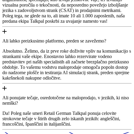
vizualna poročila o tekočnosti, da neposredno povežejo izboljšanje
jezika s zadovoljstvom strank (CSAT) in prodajnimi metrikami.
Poleg tega, ne glede na to, ali imate 10 ali 1.000 zaposlenih, naša
predana ekipa Talkpal poskrbi za uvajanje namesto vas!
Ali lahko preizkusimo platformo, preden se zavežemo?
Absolutno. Želimo, da iz prve roke doživite vpliv na komunikacijo s
strankami vaše ekipe. Enostavno lahko rezervirate vodeno
predstavitev pri naših specialistih ali začnete brezplačno preizkusno
obdobje. To vašemu vodstvu maloprodaje omogoča popoln dostop
do nadzorne plošče in testiranja AI simulacij strank, preden sprejme
kakršnekoli nakupne odločitve.
Ali ponujate tečaje, osredotočene na maloprodajo, v jezikih, ki niso
nemški?
Da! Poleg naše smeri Retail German Talkpal ponuja celovite
strokovne tečaje v štirih drugih zelo iskanih jezikih: angleščini,
francoščini, španščini in italijanščini.