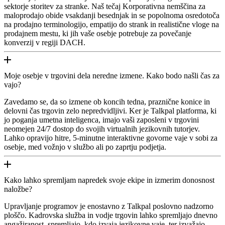
sektorje storitev za stranke. Naš tečaj Korporativna nemščina za
maloprodajo obide vsakdanji besednjak in se popolnoma osredotoča
na prodajno terminologijo, empatijo do strank in realistične vloge na
prodajnem mestu, ki jih vaše osebje potrebuje za povečanje
konverzij v regiji DACH.
Moje osebje v trgovini dela neredne izmene. Kako bodo našli čas za
vajo?
Zavedamo se, da so izmene ob koncih tedna, praznične konice in
delovni čas trgovin zelo nepredvidljivi. Ker je Talkpal platforma, ki
jo poganja umetna inteligenca, imajo vaši zaposleni v trgovini
neomejen 24/7 dostop do svojih virtualnih jezikovnih tutorjev.
Lahko opravijo hitre, 5-minutne interaktivne govorne vaje v sobi za
osebje, med vožnjo v službo ali po zaprtju podjetja.
Kako lahko spremljam napredek svoje ekipe in izmerim donosnost
naložbe?
Upravljanje programov je enostavno z Talkpal poslovno nadzorno
ploščo. Kadrovska služba in vodje trgovin lahko spremljajo dnevno
angažiranost, spremljajo, kdo izvaja jezikovne vaje, ter izvažajo