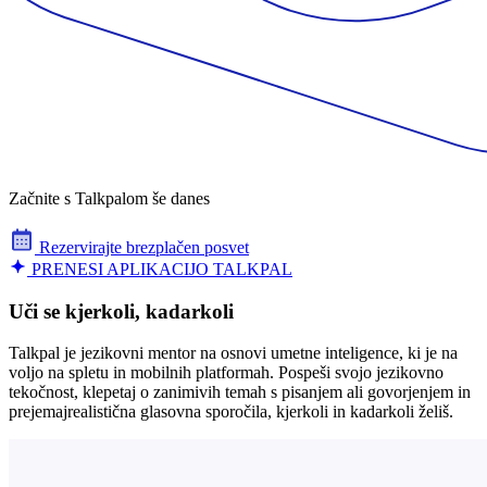
Začnite s Talkpalom še danes
Rezervirajte brezplačen posvet
PRENESI APLIKACIJO TALKPAL
Uči se kjerkoli, kadarkoli
Talkpal je jezikovni mentor na osnovi umetne inteligence, ki je na
voljo na spletu in mobilnih platformah. Pospeši svojo jezikovno
tekočnost, klepetaj o zanimivih temah s pisanjem ali govorjenjem in
prejemajrealistična glasovna sporočila, kjerkoli in kadarkoli želiš.