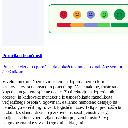
Poročila o tekočnosti
Prenesite vizualna poročila, da dokažete donosnost naložbe svojim
deležnikom.
V zelo konkurenčnem evropskem maloprodajnem sektorju
jezikovna ovira neposredno pomeni opuščene nakupe, frustrirane
kupce in negativne spletne ocene. Za direktorje maloprodajnih
operacij in kadrovske managerje je usposabljanje raznolikega,
večjezičnega osebja v trgovinah, da lahko nemoteno delujejo na
nemško govorečih trgih, velik logistični izziv. Talkpal premošča ta
razkorak s standardizacijo jezikovne usposobljenosti vašega
podjetja, s čimer zagotavlja dosledno prijazen in ustrežljiv glas
blagovne znamke v vsaki trgovini in blagajni.