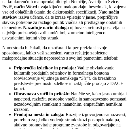
na konkurenčnih maloprodajnih trgih Nemčije, Avstrije in Švice.
Prvič,
način Word
uvaja ključen maloprodajni besednjak, ki zajema
vse od oblačilnih tkanin do elektronskih specifikacij. Nato
način
stavkov
izziva učence, da te izraze vpletejo v jasne, prepričljive
stavke, potrebne za razlago politik vračila ali predlaganje dodatnih
elementov.
Nazadnje način dialoga
njihove spretnosti postavlja na
najvišjo preizkušnjo z dinamičnimi, z umetno inteligenco
ustvarjenimi igrami vlog strank.
Namesto da bi čakali, da razočarani kupec preizkusi svoje
sposobnosti, lahko vaši zaposleni varno rešujejo zapletene
maloprodajne situacije neposredno s svojimi pametnimi telefoni:
Priporočila izdelkov in prodaja:
Vadite obvladovanje
kulturnih prodajnih odtenkov in formalnega bontona
(obvladovanje vljudnega nemškega “
Sie
“), da brezhibno
predstavite prednosti izdelkov in zaključite prodajo z DACH
kupci.
Obravnava vračil in pritožb:
Naučite se, kako jasno umirjati
napetosti, razložiti postopke vračila in samozavestno pomagati
nezadovoljnim strankam z natančnim, empatičnim nemškim
izrazom.
Prodajna mesta in zaloga:
Razvijte izgovorjeno samozavest,
potrebno za gladko vodenje strank skozi postopek nakupa,
aktivno promovirajte programe zvestobe in odgovarjajte na