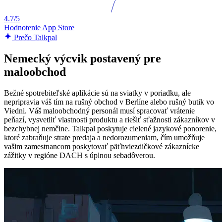
4.7/5
Hodnotenie App Store
Prečo Talkpal
Nemecký výcvik postavený pre
maloobchod
Bežné spotrebiteľské aplikácie sú na sviatky v poriadku, ale
nepripravia váš tím na rušný obchod v Berlíne alebo rušný butik vo
Viedni. Váš maloobchodný personál musí spracovať vrátenie
peňazí, vysvetliť vlastnosti produktu a riešiť sťažnosti zákazníkov v
bezchybnej nemčine. Talkpal poskytuje cielené jazykové ponorenie,
ktoré zabraňuje strate predaja a nedorozumeniam, čím umožňuje
vašim zamestnancom poskytovať päťhviezdičkové zákaznícke
zážitky v regióne DACH s úplnou sebadôverou.