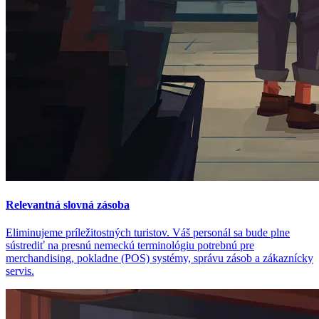
Relevantná slovná zásoba
Eliminujeme príležitostných turistov. Váš personál sa bude plne
sústrediť na presnú nemeckú terminológiu potrebnú pre
merchandising, pokladne (POS) systémy, správu zásob a zákaznícky
servis.