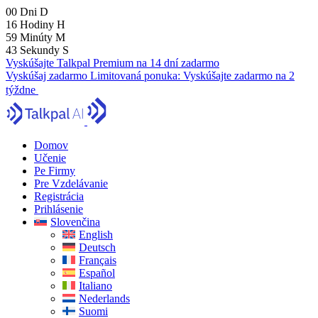
00
Dni
D
16
Hodiny
H
59
Minúty
M
41
Sekundy
S
Vyskúšajte Talkpal Premium na 14 dní zadarmo
Vyskúšaj zadarmo
Limitovaná ponuka:
Vyskúšajte zadarmo na 2
týždne
Domov
Učenie
Pe Firmy
Pre Vzdelávanie
Registrácia
Prihlásenie
Slovenčina
English
Deutsch
Français
Español
Italiano
Nederlands
Suomi