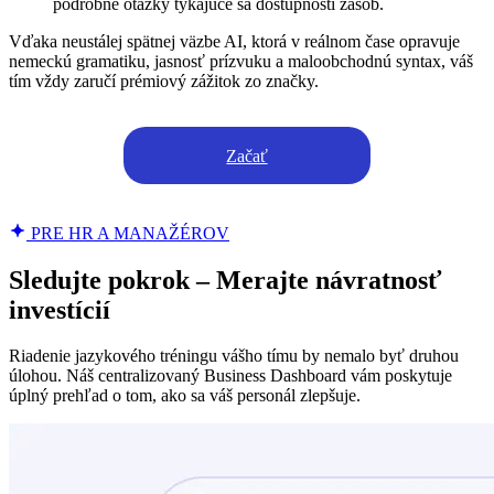
podrobné otázky týkajúce sa dostupnosti zásob.
Vďaka neustálej spätnej väzbe AI, ktorá v reálnom čase opravuje
nemeckú gramatiku, jasnosť prízvuku a maloobchodnú syntax, váš
tím vždy zaručí prémiový zážitok zo značky.
Začať
PRE HR A MANAŽÉROV
Sledujte pokrok – Merajte návratnosť
investícií
Riadenie jazykového tréningu vášho tímu by nemalo byť druhou
úlohou. Náš centralizovaný Business Dashboard vám poskytuje
úplný prehľad o tom, ako sa váš personál zlepšuje.