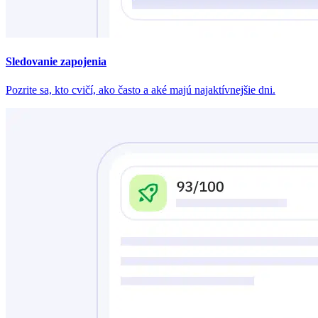
Sledovanie zapojenia
Pozrite sa, kto cvičí, ako často a aké majú najaktívnejšie dni.