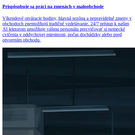
Prispôsobuje sa práci na zmenách v maloobchode
Víkendové otváracie hodiny, hlavná sezóna a nepravidelné zmeny v
obchodoch znemožňujú tradičné vzdelávanie. 24/7 prístup k našim
AI lektorom umožňuje vášmu personálu precvičovať si nemecké
cvičenia v oddychovej miestnosti, počas dochádzky alebo pred
otvorením obchodu.