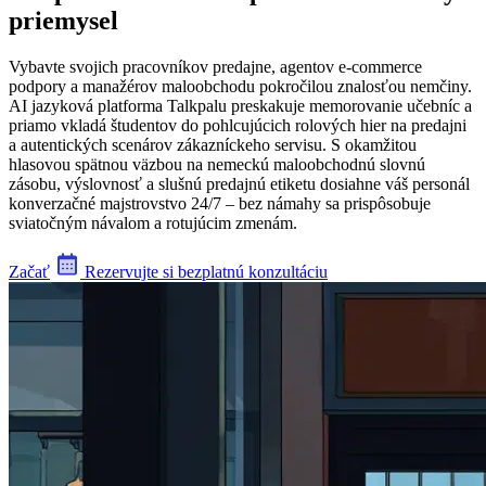
priemysel
Vybavte svojich pracovníkov predajne, agentov e-commerce
podpory a manažérov maloobchodu pokročilou znalosťou nemčiny.
AI jazyková platforma Talkpalu preskakuje memorovanie učebníc a
priamo vkladá študentov do pohlcujúcich rolových hier na predajni
a autentických scenárov zákazníckeho servisu. S okamžitou
hlasovou spätnou väzbou na nemeckú maloobchodnú slovnú
zásobu, výslovnosť a slušnú predajnú etiketu dosiahne váš personál
konverzačné majstrovstvo 24/7 – bez námahy sa prispôsobuje
sviatočným návalom a rotujúcim zmenám.
Začať
Rezervujte si bezplatnú konzultáciu