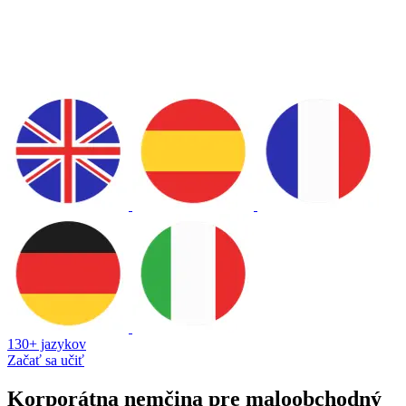
130+ jazykov
Začať sa učiť
Korporátna nemčina pre maloobchodný