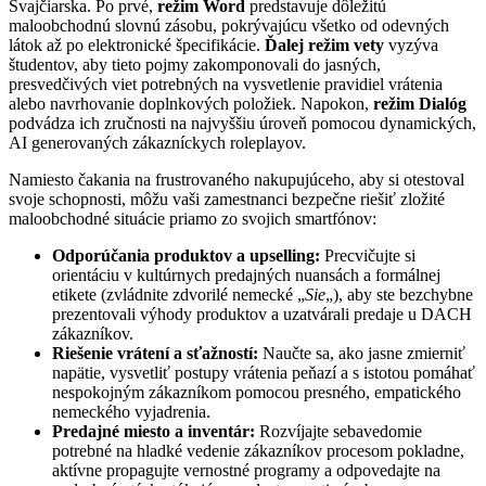
Švajčiarska. Po prvé,
režim Word
predstavuje dôležitú
maloobchodnú slovnú zásobu, pokrývajúcu všetko od odevných
látok až po elektronické špecifikácie.
Ďalej režim vety
vyzýva
študentov, aby tieto pojmy zakomponovali do jasných,
presvedčivých viet potrebných na vysvetlenie pravidiel vrátenia
alebo navrhovanie doplnkových položiek. Napokon,
režim Dialóg
podvádza ich zručnosti na najvyššiu úroveň pomocou dynamických,
AI generovaných zákazníckych roleplayov.
Namiesto čakania na frustrovaného nakupujúceho, aby si otestoval
svoje schopnosti, môžu vaši zamestnanci bezpečne riešiť zložité
maloobchodné situácie priamo zo svojich smartfónov:
Odporúčania produktov a upselling:
Precvičujte si
orientáciu v kultúrnych predajných nuansách a formálnej
etikete (zvládnite zdvorilé nemecké „
Sie
„), aby ste bezchybne
prezentovali výhody produktov a uzatvárali predaje u DACH
zákazníkov.
Riešenie vrátení a sťažností:
Naučte sa, ako jasne zmierniť
napätie, vysvetliť postupy vrátenia peňazí a s istotou pomáhať
nespokojným zákazníkom pomocou presného, empatického
nemeckého vyjadrenia.
Predajné miesto a inventár:
Rozvíjajte sebavedomie
potrebné na hladké vedenie zákazníkov procesom pokladne,
aktívne propagujte vernostné programy a odpovedajte na