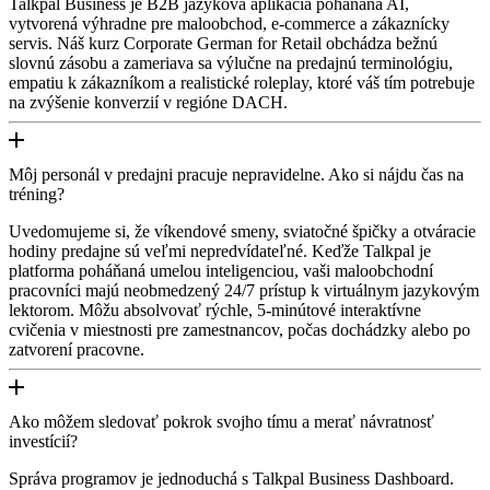
Talkpal Business je B2B jazyková aplikácia poháňaná AI,
vytvorená výhradne pre maloobchod, e-commerce a zákaznícky
servis. Náš kurz Corporate German for Retail obchádza bežnú
slovnú zásobu a zameriava sa výlučne na predajnú terminológiu,
empatiu k zákazníkom a realistické roleplay, ktoré váš tím potrebuje
na zvýšenie konverzií v regióne DACH.
Môj personál v predajni pracuje nepravidelne. Ako si nájdu čas na
tréning?
Uvedomujeme si, že víkendové smeny, sviatočné špičky a otváracie
hodiny predajne sú veľmi nepredvídateľné. Keďže Talkpal je
platforma poháňaná umelou inteligenciou, vaši maloobchodní
pracovníci majú neobmedzený 24/7 prístup k virtuálnym jazykovým
lektorom. Môžu absolvovať rýchle, 5-minútové interaktívne
cvičenia v miestnosti pre zamestnancov, počas dochádzky alebo po
zatvorení pracovne.
Ako môžem sledovať pokrok svojho tímu a merať návratnosť
investícií?
Správa programov je jednoduchá s Talkpal Business Dashboard.