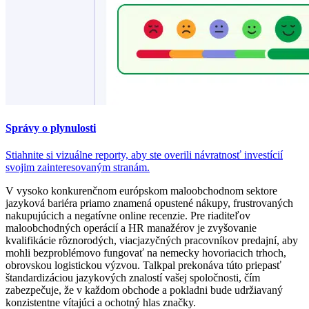
Správy o plynulosti
Stiahnite si vizuálne reporty, aby ste overili návratnosť investícií
svojim zainteresovaným stranám.
V vysoko konkurenčnom európskom maloobchodnom sektore
jazyková bariéra priamo znamená opustené nákupy, frustrovaných
nakupujúcich a negatívne online recenzie. Pre riaditeľov
maloobchodných operácií a HR manažérov je zvyšovanie
kvalifikácie rôznorodých, viacjazyčných pracovníkov predajní, aby
mohli bezproblémovo fungovať na nemecky hovoriacich trhoch,
obrovskou logistickou výzvou. Talkpal prekonáva túto priepasť
štandardizáciou jazykových znalostí vašej spoločnosti, čím
zabezpečuje, že v každom obchode a pokladni bude udržiavaný
konzistentne vítajúci a ochotný hlas značky.