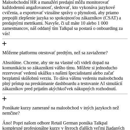
Maloobchodní HR a manažéri predajní môžu monitorovať
každodennú angažovanosť, sledovať, kto vykonáva jazykové
cvičenia, a exportovať vizuálne správy o plynulosti, aby priamo
prepojili zlepšenie jazyka so spokojnosťou zákazníkov (CSAT) a
predajnými metrikami. Navyše, či už máte 10 alebo 1 000
zamestnancov, náš oddaný tím Talkpal sa postará o onboarding za
vás!
Môžeme platformu otestovať predtým, než sa zaviažeme?
Absolútne. Chceme, aby ste na vlastné oči videli dopad na
komunikáciu so zákazníkmi vášho tímu. Môžete si jednoducho
rezervovať vedenú ukážku s našimi špecialistami alebo začať
bezplatnú skúšobnú verziu. To dáva vášmu vedeniu maloobchodu
plný prístup na preskúmanie dashboardu a testovanie AI simulácií
zákazníkov pred prijatím akýchkoľvek nákupných rozhodnutí.
Ponúkate kurzy zamerané na maloobchod v iných jazykoch než
nemčine?
Áno! Popri našom odbore Retail German ponúka Talkpal
komplexné profesionálne kurzy v štyroch ďalších veľmi žiadaných