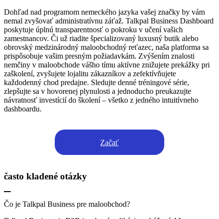
Dohľad nad programom nemeckého jazyka vašej značky by vám
nemal zvyšovať administratívnu záťaž. Talkpal Business Dashboard
poskytuje úplnú transparentnosť o pokroku v učení vašich
zamestnancov. Či už riadite špecializovaný luxusný butik alebo
obrovský medzinárodný maloobchodný reťazec, naša platforma sa
prispôsobuje vašim presným požiadavkám. Zvýšením znalosti
nemčiny v maloobchode vášho tímu aktívne znižujete prekážky pri
zaškolení, zvyšujete lojalitu zákazníkov a zefektívňujete
každodenný chod predajne. Sledujte denné tréningové série,
zlepšujte sa v hovorenej plynulosti a jednoducho preukazujte
návratnosť investícií do školení – všetko z jedného intuitívneho
dashboardu.
Začať
často kladené otázky
Čo je Talkpal Business pre maloobchod?