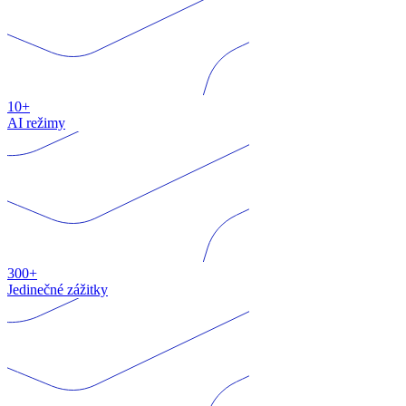
10+
AI režimy
300+
Jedinečné zážitky