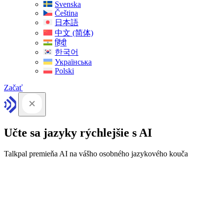
Svenska
Čeština
日本語
中文 (简体)
हिंदी
한국어
Українська
Polski
Začať
Učte sa jazyky rýchlejšie s AI
Talkpal premieňa AI na vášho osobného jazykového kouča