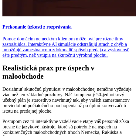
Prekonanie úzkosti z rozprávania
Pomoc domácim nemeckým klientom môže byť pre rôzne tímy
zastrašujúca. Interaktívne AI simulácie odstraňujú strach z chýb a
umožňujú zamestnancom zdokonaliť spôsob predaja a výslovnosť
ešte predtým, než vstúpia na skutočnú výrobnú plochu.
Realistická prax pre úspech v
maloobchode
Dosiahnuť skutočnú plynulosť v maloobchodnej nemčine vyžaduje
viac než len základné pozdravy. Náš komplexný 50-jednotkový
učebný plán je starostlivo navrhnutý tak, aby vašich zamestnancov
previedol od počiatočného pochopenia až po úplnú konverzačnú
istotu na predajnej ploche.
Postupom cez tri interaktívne vzdelávacie etapy váš personál získa
presne tie jazykové nástroje, ktoré sú potrebné na úspech na
konkurenčných maloobchodných trhoch Nemecka, Rakúska a