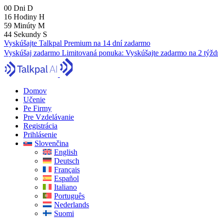
00
Dni
D
16
Hodiny
H
59
Minúty
M
43
Sekundy
S
Vyskúšajte Talkpal Premium na 14 dní zadarmo
Vyskúšaj zadarmo
Limitovaná ponuka:
Vyskúšajte zadarmo na 2 týžd
Domov
Učenie
Pe Firmy
Pre Vzdelávanie
Registrácia
Prihlásenie
Slovenčina
English
Deutsch
Français
Español
Italiano
Português
Nederlands
Suomi