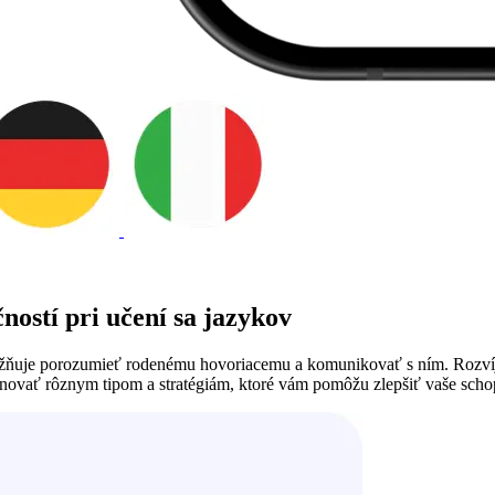
ností pri učení sa jazykov
ožňuje porozumieť rodenému hovoriacemu a komunikovať s ním. Rozvíja
enovať rôznym tipom a stratégiám, ktoré vám pomôžu zlepšiť vaše schop