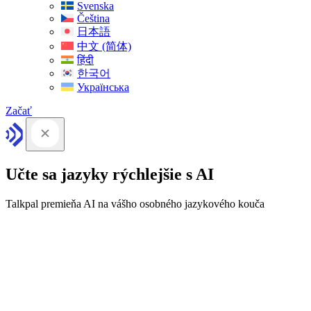
Svenska
Čeština
日本語
中文 (简体)
हिंदी
한국어
Українська
Začať
Učte sa jazyky rýchlejšie s AI
Talkpal premieňa AI na vášho osobného jazykového kouča