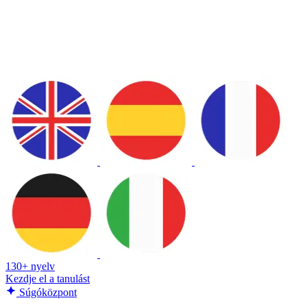
130+ nyelv
Kezdje el a tanulást
Súgóközpont