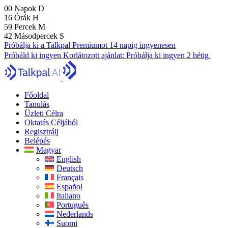
00
Napok
D
16
Órák
H
59
Percek
M
41
Másodpercek
S
Próbálja ki a Talkpal Premiumot 14 napig ingyenesen
Próbáld ki ingyen
Korlátozott ajánlat:
Próbálja ki ingyen 2 hétig
Főoldal
Tanulás
Üzleti Célra
Oktatás Céljából
Regisztrálj
Belépés
Magyar
English
Deutsch
Français
Español
Italiano
Português
Nederlands
Suomi