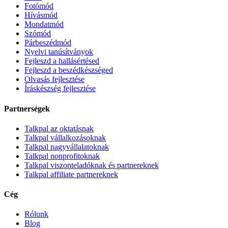
Fotómód
Hívásmód
Mondatmód
Szómód
Párbeszédmód
Nyelvi tanúsítványok
Fejleszd a hallásértésed
Fejleszd a beszédkészséged
Olvasás fejlesztése
Íráskészség fejlesztése
Partnerségek
Talkpal az oktatásnak
Talkpal vállalkozásoknak
Talkpal nagyvállalatoknak
Talkpal nonprofitoknak
Talkpal viszonteladóknak és partnereknek
Talkpal affiliate partnereknek
Cég
Rólunk
Blog