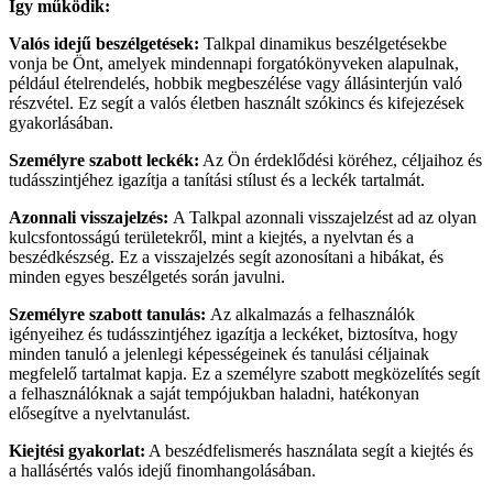
Így működik:
Valós idejű beszélgetések:
Talkpal dinamikus beszélgetésekbe
vonja be Önt, amelyek mindennapi forgatókönyveken alapulnak,
például ételrendelés, hobbik megbeszélése vagy állásinterjún való
részvétel. Ez segít a valós életben használt szókincs és kifejezések
gyakorlásában.
Személyre szabott leckék:
Az Ön érdeklődési köréhez, céljaihoz és
tudásszintjéhez igazítja a tanítási stílust és a leckék tartalmát.
Azonnali visszajelzés:
A Talkpal azonnali visszajelzést ad az olyan
kulcsfontosságú területekről, mint a kiejtés, a nyelvtan és a
beszédkészség. Ez a visszajelzés segít azonosítani a hibákat, és
minden egyes beszélgetés során javulni.
Személyre szabott tanulás:
Az alkalmazás a felhasználók
igényeihez és tudásszintjéhez igazítja a leckéket, biztosítva, hogy
minden tanuló a jelenlegi képességeinek és tanulási céljainak
megfelelő tartalmat kapja. Ez a személyre szabott megközelítés segít
a felhasználóknak a saját tempójukban haladni, hatékonyan
elősegítve a nyelvtanulást.
Kiejtési gyakorlat:
A beszédfelismerés használata segít a kiejtés és
a hallásértés valós idejű finomhangolásában.