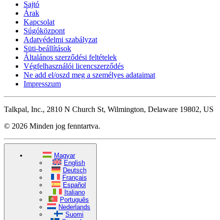
Sajtó
Árak
Kapcsolat
Súgóközpont
Adatvédelmi szabályzat
Süti-beállítások
Általános szerződési feltételek
Végfelhasználói licencszerződés
Ne add el/oszd meg a személyes adataimat
Impresszum
Talkpal, Inc., 2810 N Church St, Wilmington, Delaware 19802, US
© 2026 Minden jog fenntartva.
Magyar
English
Deutsch
Français
Español
Italiano
Português
Nederlands
Suomi