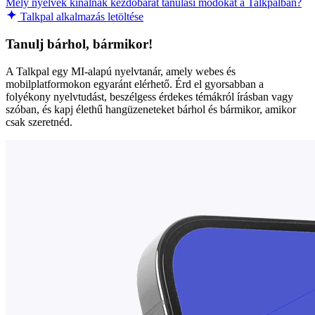
Mely nyelvek kínálnak kezdőbarát tanulási módokat a Talkpalban?
Talkpal alkalmazás letöltése
Tanulj bárhol, bármikor!
A Talkpal egy MI-alapú nyelvtanár, amely webes és
mobilplatformokon egyaránt elérhető. Érd el gyorsabban a
folyékony nyelvtudást, beszélgess érdekes témákról írásban vagy
szóban, és kapj élethű hangüzeneteket bárhol és bármikor, amikor
csak szeretnéd.