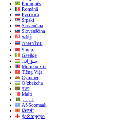
Português
Română
Русский
Srpski
Slovenčina
Slovenščina
தமிழ்
ภาษาไทย
Shqip
Gaeilge
سۆرانی
Монгол хэл
Tiếng Việt
Cymraeg
O‘zbekcha
বাংলা
Malti
اردو
Af-Soomaali
ਪੰਜਾਬੀ
ქართული