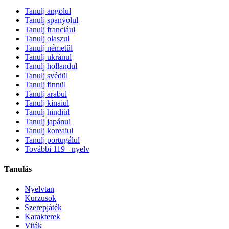
Tanulj angolul
Tanulj spanyolul
Tanulj franciául
Tanulj olaszul
Tanulj németül
Tanulj ukránul
Tanulj hollandul
Tanulj svédül
Tanulj finnül
Tanulj arabul
Tanulj kínaiul
Tanulj hindiül
Tanulj japánul
Tanulj koreaiul
Tanulj portugálul
További 119+ nyelv
Tanulás
Nyelvtan
Kurzusok
Szerepjáték
Karakterek
Viták