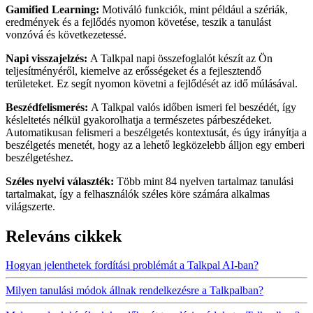
Gamified Learning:
Motiváló funkciók, mint például a szériák,
eredmények és a fejlődés nyomon követése, teszik a tanulást
vonzóvá és következetessé.
Napi visszajelzés:
A Talkpal napi összefoglalót készít az Ön
teljesítményéről, kiemelve az erősségeket és a fejlesztendő
területeket. Ez segít nyomon követni a fejlődését az idő múlásával.
Beszédfelismerés:
A Talkpal valós időben ismeri fel beszédét, így
késleltetés nélkül gyakorolhatja a természetes párbeszédeket.
Automatikusan felismeri a beszélgetés kontextusát, és úgy irányítja a
beszélgetés menetét, hogy az a lehető legközelebb álljon egy emberi
beszélgetéshez.
Széles nyelvi választék:
Több mint 84 nyelven tartalmaz tanulási
tartalmakat, így a felhasználók széles köre számára alkalmas
világszerte.
Releváns cikkek
Hogyan jelenthetek fordítási problémát a Talkpal AI-ban?
Milyen tanulási módok állnak rendelkezésre a Talkpalban?