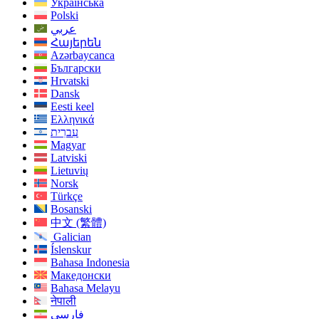
Українська
Polski
عربي
Հայերեն
Azərbaycanca
Български
Hrvatski
Dansk
Eesti keel
Ελληνικά
עִברִית
Magyar
Latviski
Lietuvių
Norsk
Türkçe
Bosanski
中文 (繁體)
Galician
Íslenskur
Bahasa Indonesia
Македонски
Bahasa Melayu
नेपाली
فارسی