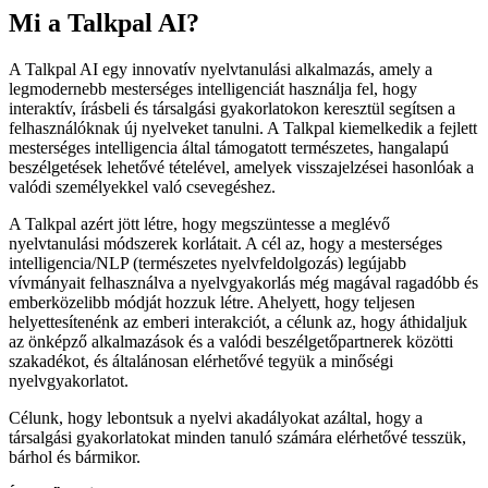
Mi a Talkpal AI?
A Talkpal AI egy innovatív nyelvtanulási alkalmazás, amely a
legmodernebb mesterséges intelligenciát használja fel, hogy
interaktív, írásbeli és társalgási gyakorlatokon keresztül segítsen a
felhasználóknak új nyelveket tanulni. A Talkpal kiemelkedik a fejlett
mesterséges intelligencia által támogatott természetes, hangalapú
beszélgetések lehetővé tételével, amelyek visszajelzései hasonlóak a
valódi személyekkel való csevegéshez.
A Talkpal azért jött létre, hogy megszüntesse a meglévő
nyelvtanulási módszerek korlátait. A cél az, hogy a mesterséges
intelligencia/NLP (természetes nyelvfeldolgozás) legújabb
vívmányait felhasználva a nyelvgyakorlás még magával ragadóbb és
emberközelibb módját hozzuk létre. Ahelyett, hogy teljesen
helyettesítenénk az emberi interakciót, a célunk az, hogy áthidaljuk
az önképző alkalmazások és a valódi beszélgetőpartnerek közötti
szakadékot, és általánosan elérhetővé tegyük a minőségi
nyelvgyakorlatot.
Célunk, hogy lebontsuk a nyelvi akadályokat azáltal, hogy a
társalgási gyakorlatokat minden tanuló számára elérhetővé tesszük,
bárhol és bármikor.