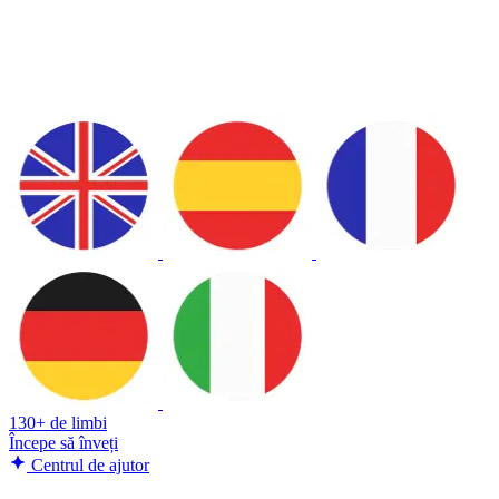
130+ de limbi
Începe să înveți
Centrul de ajutor