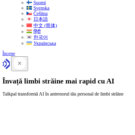
Suomi
Svenska
Čeština
日本語
中文 (简体)
हिंदी
한국어
Українська
Începe
Învață limbi străine mai rapid cu AI
Talkpal transformă AI în antrenorul tău personal de limbi străine