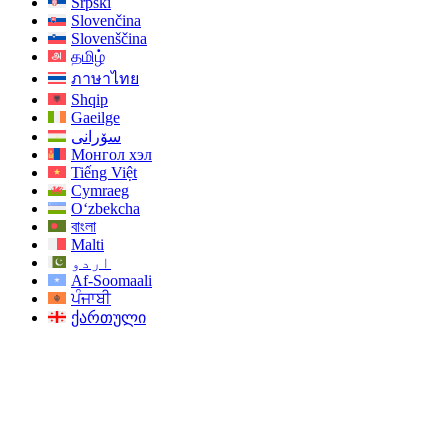
Srpski
Slovenčina
Slovenščina
தமிழ்
ภาษาไทย
Shqip
Gaeilge
سۆرانی
Монгол хэл
Tiếng Việt
Cymraeg
O‘zbekcha
বাংলা
Malti
اردو
Af-Soomaali
ਪੰਜਾਬੀ
ქართული