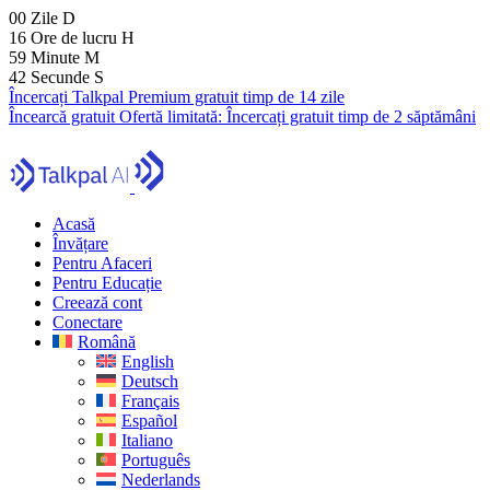
00
Zile
D
16
Ore de lucru
H
59
Minute
M
41
Secunde
S
Încercați Talkpal Premium gratuit timp de 14 zile
Încearcă gratuit
Ofertă limitată:
Încercați gratuit timp de 2 săptămâni
Acasă
Învățare
Pentru Afaceri
Pentru Educație
Creează cont
Conectare
Română
English
Deutsch
Français
Español
Italiano
Português
Nederlands