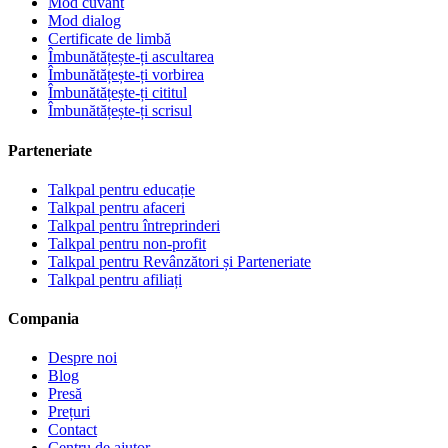
Mod cuvânt
Mod dialog
Certificate de limbă
Îmbunătățește-ți ascultarea
Îmbunătățește-ți vorbirea
Îmbunătățește-ți cititul
Îmbunătățește-ți scrisul
Parteneriate
Talkpal pentru educație
Talkpal pentru afaceri
Talkpal pentru întreprinderi
Talkpal pentru non-profit
Talkpal pentru Revânzători și Parteneriate
Talkpal pentru afiliați
Compania
Despre noi
Blog
Presă
Prețuri
Contact
Centru de ajutor