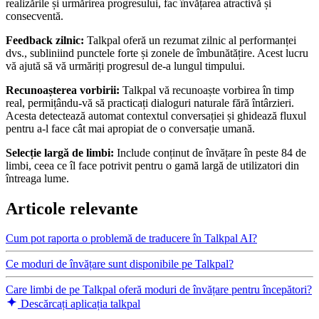
realizările și urmărirea progresului, fac învățarea atractivă și
consecventă.
Feedback zilnic:
Talkpal oferă un rezumat zilnic al performanței
dvs., subliniind punctele forte și zonele de îmbunătățire. Acest lucru
vă ajută să vă urmăriți progresul de-a lungul timpului.
Recunoașterea vorbirii:
Talkpal vă recunoaște vorbirea în timp
real, permițându-vă să practicați dialoguri naturale fără întârzieri.
Acesta detectează automat contextul conversației și ghidează fluxul
pentru a-l face cât mai apropiat de o conversație umană.
Selecție largă de limbi:
Include conținut de învățare în peste 84 de
limbi, ceea ce îl face potrivit pentru o gamă largă de utilizatori din
întreaga lume.
Articole relevante
Cum pot raporta o problemă de traducere în Talkpal AI?
Ce moduri de învățare sunt disponibile pe Talkpal?
Care limbi de pe Talkpal oferă moduri de învățare pentru începători?
Descărcați aplicația talkpal