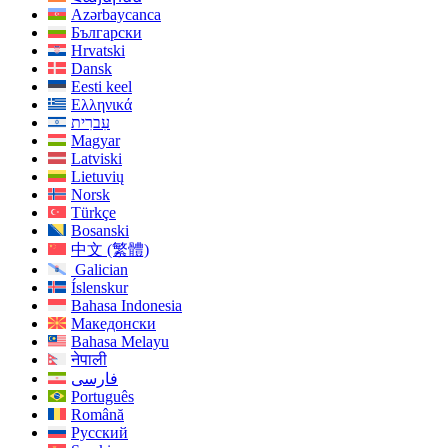
Azərbaycanca
Български
Hrvatski
Dansk
Eesti keel
Ελληνικά
עִברִית
Magyar
Latviski
Lietuvių
Norsk
Türkçe
Bosanski
中文 (繁體)
Galician
Íslenskur
Bahasa Indonesia
Македонски
Bahasa Melayu
नेपाली
فارسی
Português
Română
Русский