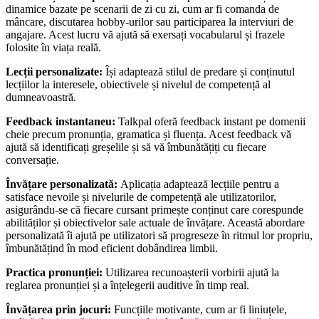
dinamice bazate pe scenarii de zi cu zi, cum ar fi comanda de
mâncare, discutarea hobby-urilor sau participarea la interviuri de
angajare. Acest lucru vă ajută să exersați vocabularul și frazele
folosite în viața reală.
Lecții personalizate:
Își adaptează stilul de predare și conținutul
lecțiilor la interesele, obiectivele și nivelul de competență al
dumneavoastră.
Feedback instantaneu:
Talkpal oferă feedback instant pe domenii
cheie precum pronunția, gramatica și fluența. Acest feedback vă
ajută să identificați greșelile și să vă îmbunătățiți cu fiecare
conversație.
Învățare personalizată:
Aplicația adaptează lecțiile pentru a
satisface nevoile și nivelurile de competență ale utilizatorilor,
asigurându-se că fiecare cursant primește conținut care corespunde
abilităților și obiectivelor sale actuale de învățare. Această abordare
personalizată îi ajută pe utilizatori să progreseze în ritmul lor propriu,
îmbunătățind în mod eficient dobândirea limbii.
Practica pronunției:
Utilizarea recunoașterii vorbirii ajută la
reglarea pronunției și a înțelegerii auditive în timp real.
Învățarea prin jocuri:
Funcțiile motivante, cum ar fi liniuțele,