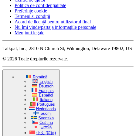
Politica de confidențialitate
Preferințe cookie
Termeni și condiții
Acord de licență pentru utilizatorul final
Nu îmi vinde/partaja informațiile personale
Mențiuni legale
Talkpal, Inc., 2810 N Church St, Wilmington, Delaware 19802, US
© 2026 Toate drepturile rezervate.
Română
English
Deutsch
Français
Español
Italiano
Português
Nederlands
Suomi
Svenska
Čeština
日本語
中文 (简体)