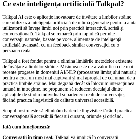
Ce este inteligența artificială Talkpal?
Talkpal AI este o aplicație inovatoare de învățare a limbilor străine
care utilizează inteligența artificială de ultimă generație pentru a ajuta
utilizatorii să învețe limbi noi prin practică interactivă, scrisă și
conversațională. Talkpal se remarcă prin faptul că permite
conversații naturale, bazate pe voce, alimentate de inteligență
artificială avansată, cu un feedback similar conversației cu o
persoană reală.
Talkpal a fost fondat pentru a elimina limitările metodelor existente
de învățare a limbilor străine. Misiunea este de a valorifica cele mai
recente progrese în domeniul AI/NLP (procesarea limbajului natural)
pentru a crea un mod mai captivant și mai apropiat de cel uman de a
practica limbile străine. Mai degrabă decât să înlocuim interacțiunea
umană în întregime, ne propunem să reducem decalajul dintre
aplicațiile de studiu individual și partenerii reali de conversație,
făcând practica lingvistică de calitate universal accesibilă.
Scopul nostru este să eliminăm barierele lingvistice făcând practica
conversațională accesibilă fiecărui cursant, oriunde și oricând.
Iată cum funcționează:
Conversații în timp real:
Talkpal vă implică în conversații