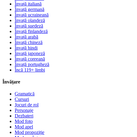
Învață italiană
Învață germană
Învață ucraineană
Învață olandeză
Învață suedeză
Învață finlandeză
Învață arabă
Învață chineză
Învață hindi
Învață japoneză
Învață coreeană
Învață portugheză
Încă 119+ limbi
Învățare
Gramatică
Cursuri
Jocuri de rol
Personaje
Dezbateri
Mod foto
Mod apel
Mod propoziție