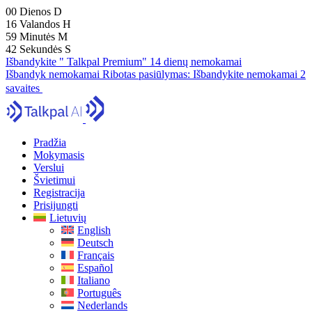
00
Dienos
D
16
Valandos
H
59
Minutės
M
41
Sekundės
S
Išbandykite " Talkpal Premium" 14 dienų nemokamai
Išbandyk nemokamai
Ribotas pasiūlymas:
Išbandykite nemokamai 2
savaites
Pradžia
Mokymasis
Verslui
Švietimui
Registracija
Prisijungti
Lietuvių
English
Deutsch
Français
Español
Italiano
Português
Nederlands