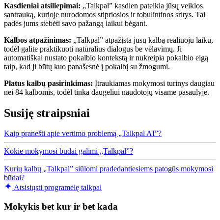
Kasdieniai atsiliepimai:
„Talkpal” kasdien pateikia jūsų veiklos
santrauką, kurioje nurodomos stipriosios ir tobulintinos sritys. Tai
padės jums stebėti savo pažangą laikui bėgant.
Kalbos atpažinimas:
„Talkpal” atpažįsta jūsų kalbą realiuoju laiku,
todėl galite praktikuoti natūralius dialogus be vėlavimų. Ji
automatiškai nustato pokalbio kontekstą ir nukreipia pokalbio eigą
taip, kad ji būtų kuo panašesnė į pokalbį su žmogumi.
Platus kalbų pasirinkimas:
Įtraukiamas mokymosi turinys daugiau
nei 84 kalbomis, todėl tinka daugeliui naudotojų visame pasaulyje.
Susiję straipsniai
Kaip pranešti apie vertimo problemą „Talkpal AI”?
Kokie mokymosi būdai galimi „Talkpal”?
Kurių kalbų „Talkpal” siūlomi pradedantiesiems patogūs mokymosi
būdai?
Atsisiųsti programėlę talkpal
Mokykis bet kur ir bet kada