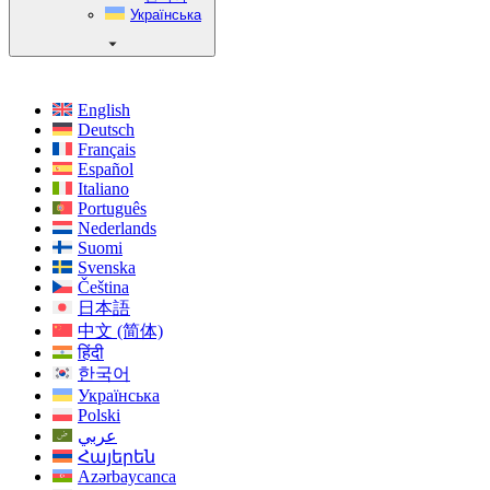
Українська
English
Deutsch
Français
Español
Italiano
Português
Nederlands
Suomi
Svenska
Čeština
日本語
中文 (简体)
हिंदी
한국어
Українська
Polski
عربي
Հայերեն
Azərbaycanca