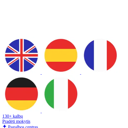
130+ kalbų
Pradėti mokytis
Pagalbos centras