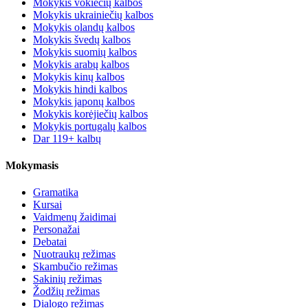
Mokykis vokiečių kalbos
Mokykis ukrainiečių kalbos
Mokykis olandų kalbos
Mokykis švedų kalbos
Mokykis suomių kalbos
Mokykis arabų kalbos
Mokykis kinų kalbos
Mokykis hindi kalbos
Mokykis japonų kalbos
Mokykis korėjiečių kalbos
Mokykis portugalų kalbos
Dar 119+ kalbų
Mokymasis
Gramatika
Kursai
Vaidmenų žaidimai
Personažai
Debatai
Nuotraukų režimas
Skambučio režimas
Sakinių režimas
Žodžių režimas
Dialogo režimas