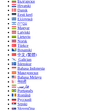
Български
Hrvatski
Dansk
Eesti keel
Ελληνικά
עִברִית
Magyar
Latviski
Lietuvių
Norsk
Türkçe
Bosanski
中文 (繁體)
Galician
Íslenskur
Bahasa Indonesia
Македонски
Bahasa Melayu
नेपाली
فارسی
Português
Română
Русский
Srpski
Slovenčina