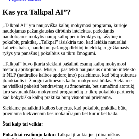
Kas yra Talkpal AI”?
„Talkpal AI” yra naujoviška kalbų mokymosi programa, kurioje
naudojamas pažangiausias dirbtinis intelektas, padedantis
naudotojams mokytis naujų kalbų per interaktyvią, rašytinę ir
pokalbių praktiką. „Talkpal” išsiskiria tuo, kad leidžia natūraliai
kalbėtis balsu, naudojant pažangų dirbtinį intelektą, o grįžtamasis
ryšys yra panašus į pokalbius su tikru žmogumi.
„Talkpal” buvo įkurta siekiant pašalinti esamų kalbų mokymosi
metodų apribojimus. Misija – pasitelkti naujausius dirbtinio intelekto
ir NLP (natūralios kalbos apdorojimo) pasiekimus, kad būtų sukurtas
įtraukiantis ir žmogui artimesnis kalbų mokymosi būdas. Siekiame
ne visiškai pakeisti bendravimą su žmonėmis, bet sumažinti atotrūkį
tarp savarankiško mokymosi programėlių ir tikrų pokalbio partnerių,
kad kokybiška kalbų praktika būtų visuotinai prieinama.
Siekiame panaikinti kalbos barjerus, kad pokalbių praktika būtų
prieinama kiekvienam besimokančiajam bet kur ir bet kada.
Štai kaip tai veikia:
Pokalbiai realiuoju laiku:
Talkpal įtraukia jus į dinamiškus