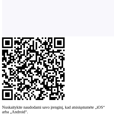
Nuskaitykite naudodami savo įrenginį, kad atsisiųstumėte „iOS“
arba „Android“.