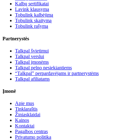
Kalbų sertifikatai
Lavink klausymą
Tobulink kalbėjimą
Tobulink skaitymą
Tobulink rašymą
Partnerystės
Talkpal švietimui
Talkpal verslui
Talkpal įmonėms
Talkpal pelno nesiekiantiems
“Talkpal” perpardavėjams ir partnerystėms
Talkpal afiliatams
Įmonė
Apie mus
Tinklaraštis
Žiniasklaidai
Kainos
Kontaktai
Pagalbos centras
Privatumo politika