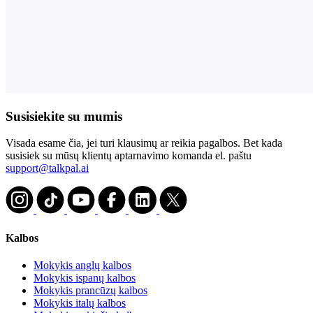
Susisiekite su mumis
Visada esame čia, jei turi klausimų ar reikia pagalbos. Bet kada
susisiek su mūsų klientų aptarnavimo komanda el. paštu
support@talkpal.ai
Kalbos
Mokykis anglų kalbos
Mokykis ispanų kalbos
Mokykis prancūzų kalbos
Mokykis italų kalbos