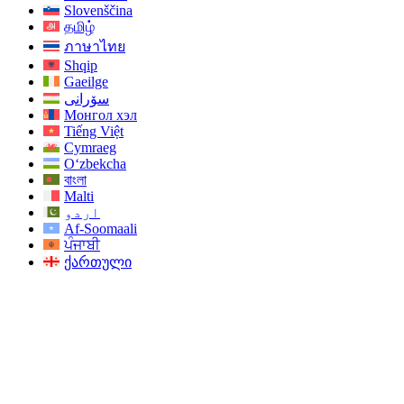
Slovenščina
தமிழ்
ภาษาไทย
Shqip
Gaeilge
سۆرانی
Монгол хэл
Tiếng Việt
Cymraeg
O‘zbekcha
বাংলা
Malti
اردو
Af-Soomaali
ਪੰਜਾਬੀ
ქართული