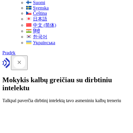
Suomi
Svenska
Čeština
日本語
中文 (简体)
हिंदी
한국어
Українська
Pradėk
Mokykis kalbų greičiau su dirbtiniu
intelektu
Talkpal paverčia dirbtinį intelektą tavo asmeniniu kalbų treneriu