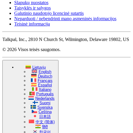
Slapukų nuostatos
Taisyklės ir sąlygos
Galutinio naudotojo licencinė sutartis
Neparduoti / nebendrinti mano asmeninės informacijos
Teisinė informacija
Talkpal, Inc., 2810 N Church St, Wilmington, Delaware 19802, US
© 2026 Visos teisės saugomos.
Lietuvių
English
Deutsch
Français
Español
Italiano
Português
Nederlands
Suomi
Svenska
Čeština
日本語
中文 (简体)
हिंदी
한국어