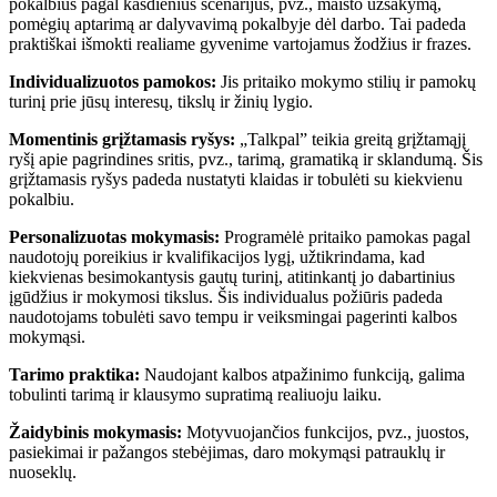
pokalbius pagal kasdienius scenarijus, pvz., maisto užsakymą,
pomėgių aptarimą ar dalyvavimą pokalbyje dėl darbo. Tai padeda
praktiškai išmokti realiame gyvenime vartojamus žodžius ir frazes.
Individualizuotos pamokos:
Jis pritaiko mokymo stilių ir pamokų
turinį prie jūsų interesų, tikslų ir žinių lygio.
Momentinis grįžtamasis ryšys:
„Talkpal” teikia greitą grįžtamąjį
ryšį apie pagrindines sritis, pvz., tarimą, gramatiką ir sklandumą. Šis
grįžtamasis ryšys padeda nustatyti klaidas ir tobulėti su kiekvienu
pokalbiu.
Personalizuotas mokymasis:
Programėlė pritaiko pamokas pagal
naudotojų poreikius ir kvalifikacijos lygį, užtikrindama, kad
kiekvienas besimokantysis gautų turinį, atitinkantį jo dabartinius
įgūdžius ir mokymosi tikslus. Šis individualus požiūris padeda
naudotojams tobulėti savo tempu ir veiksmingai pagerinti kalbos
mokymąsi.
Tarimo praktika:
Naudojant kalbos atpažinimo funkciją, galima
tobulinti tarimą ir klausymo supratimą realiuoju laiku.
Žaidybinis mokymasis:
Motyvuojančios funkcijos, pvz., juostos,
pasiekimai ir pažangos stebėjimas, daro mokymąsi patrauklų ir
nuoseklų.