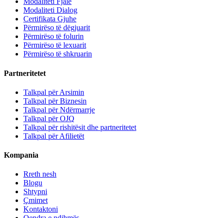
Modaliteti Fjalë
Modaliteti Dialog
Certifikata Gjuhe
Përmirëso të dëgjuarit
Përmirëso të folurin
Përmirëso të lexuarit
Përmirëso të shkruarin
Partneritetet
Talkpal për Arsimin
Talkpal për Biznesin
Talkpal për Ndërmarrje
Talkpal për OJQ
Talkpal për rishitësit dhe partneritetet
Talkpal për Afilietët
Kompania
Rreth nesh
Blogu
Shtypni
Çmimet
Kontaktoni
Qendra e ndihmës