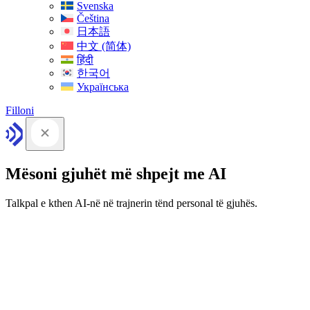
Svenska
Čeština
日本語
中文 (简体)
हिंदी
한국어
Українська
Filloni
Mësoni gjuhët më shpejt me AI
Talkpal e kthen AI-në në trajnerin tënd personal të gjuhës.