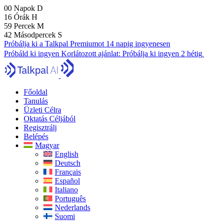
00
Napok
D
16
Órák
H
59
Percek
M
41
Másodpercek
S
Próbálja ki a Talkpal Premiumot 14 napig ingyenesen
Próbáld ki ingyen
Korlátozott ajánlat:
Próbálja ki ingyen 2 hétig
Főoldal
Tanulás
Üzleti Célra
Oktatás Céljából
Regisztrálj
Belépés
Magyar
English
Deutsch
Français
Español
Italiano
Português
Nederlands
Suomi