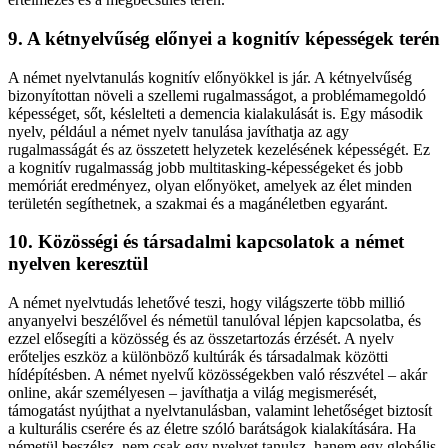
9. A kétnyelvűség előnyei a kognitív képességek terén
A német nyelvtanulás kognitív előnyökkel is jár. A kétnyelvűség
bizonyítottan növeli a szellemi rugalmasságot, a problémamegoldó
képességet, sőt, késlelteti a demencia kialakulását is. Egy második
nyelv, például a német nyelv tanulása javíthatja az agy
rugalmasságát és az összetett helyzetek kezelésének képességét. Ez
a kognitív rugalmasság jobb multitasking-képességeket és jobb
memóriát eredményez, olyan előnyöket, amelyek az élet minden
területén segíthetnek, a szakmai és a magánéletben egyaránt.
10. Közösségi és társadalmi kapcsolatok a német
nyelven keresztül
A német nyelvtudás lehetővé teszi, hogy világszerte több millió
anyanyelvi beszélővel és németül tanulóval lépjen kapcsolatba, és
ezzel elősegíti a közösség és az összetartozás érzését. A nyelv
erőteljes eszköz a különböző kultúrák és társadalmak közötti
hídépítésben. A német nyelvű közösségekben való részvétel – akár
online, akár személyesen – javíthatja a világ megismerését,
támogatást nyújthat a nyelvtanulásban, valamint lehetőséget biztosít
a kulturális cserére és az életre szóló barátságok kialakítására. Ha
németül beszélsz, nem csak egy nyelvet tanulsz, hanem egy globális