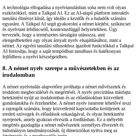
A technológia elfogadása a nyelvtanulásban soha nem volt olyan
eszközökkel, mint a Talkpal AI. Ez az AI-alapú platform interaktív
tanulási élményt kínál, így ideális a kezdők és a haladók számára
egyaránt. A Talkpal AI segít gyakorolni a német kiejtést, szókincset
és nyelvtant lebilincselő, kontextusfüggő helyzetekben. Úgy
tervezték, hogy a természetes társalgást utánozza, ami
elengedhetetlen egy olyan árnyalt nyelv elsajátításához, mint a
német. Az egyéni tanulási stílusokhoz igazított funkciókkal a Talkpal
AI biztosítja, hogy a saját tempódban tanulhass és hatékonyan
fejlődhess a nyelvi készségeidben.
8. A német nyelv szerepe a művészetekben és az
irodalomban
A német nyelvtudás alapvetően javíthatja a német művészetek és
irodalom megbecsülését és megértését. A nyelv precizitása másfajta
betekintést nyújt az irodalomban és az előadásokban közvetített
gondolatokba és érzelmekbe. A német nyelv ismerete lehetővé teszi
a rajongók számára, hogy közvetlenül kapcsolatba kerüljenek az
eredeti szövegek és előadások sokaságával, és olyan betekintést
nyerjenek, amely gyakran elveszik a fordításban. Ez a mélyebb
megértés gazdagítja a német művészetek személyes élvezetét és
tudományos tanulmányozását, új dimenziókat nyitva meg az
értelmezés és a megbecsülés terén.