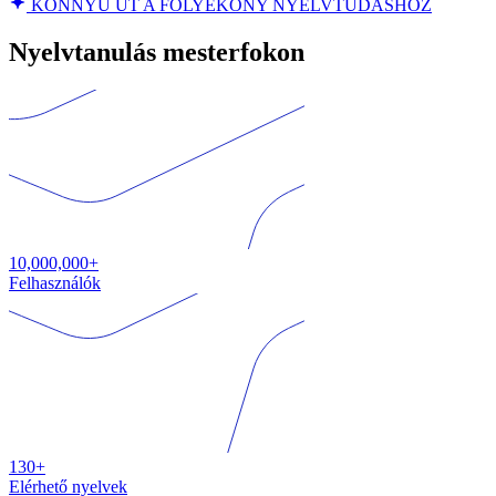
KÖNNYŰ ÚT A FOLYÉKONY NYELVTUDÁSHOZ
Nyelvtanulás mesterfokon
10,000,000+
Felhasználók
130+
Elérhető nyelvek