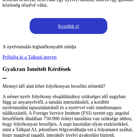
közösség részévé válsz.
Kezdjük el
A nyelvtanulás leghatékonyabb módja
Próbálja ki a Talkpal ingyen
Gyakran Ismételt Kérdések
Mennyi idő alatt lehet folyékonyan beszélni németül?
A német nyelv folyékony elsajátításához szükséges idő nagyban
függ az anyanyelvtől, a tanulás intenzitásától, a korábbi
nyelvtanulási tapasztalatoktól és a nyelvvel való mindennapos
találkozástól. A Foreign Service Institute (FSI) szerint egy angolul
beszélőnek általában 750-900 órányi tanulásra van szüksége ahhoz,
hogy folyékonyan beszéljen. A napi használat olyan eszközökkel,
mint a Talkpal AI, jelentősen felgyorsíthatja ezt a folyamatot azáltal,
hogy magával ragadó, interaktív nyelvi gyakorlást biztosít.