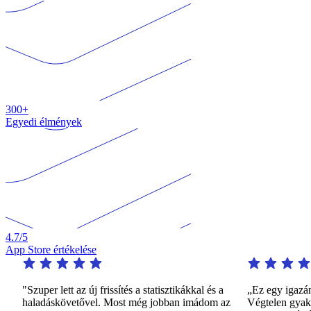
300+
Egyedi élmények
4.7
/5
App Store értékelése
"Szuper lett az új frissítés a statisztikákkal és a
„Ez egy igazán fi
haladáskövetővel. Most még jobban imádom az
Végtelen gyakorlá