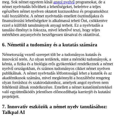
meg. Sok német egyetem kínál
angol nyelvű
programokat, de a
német nyelvtudás bővítheti a lehetőségeket, beleértve a teljes
egészében német nyelven oktatott kurzusokhoz és programokhoz
való hozzáférést. A német nyelvtudás emellett ösztöndíjakra és
finanszírozási lehetőségekre is alkalmassá teheti Önt, csökkentve
ezzel a külföldi tanulmányok anyagi terheit. Ez a nyelvtudás a
tanulási élményt is fokozza, mivel lehetővé teszi, hogy teljes
mértékben anyanyelvén beszélgessen társaival és oktatóival.
6. Németül a tudomány és a kutatás számára
Németország vezető szerepet tölt be a tudományos kutatás és
innováció terén. Az olyan területek, mint a mérnöki tudományok, a
kémia, a fizika és a biológia erős gyökerekkel rendelkeznek a német
nyelvű országokban, és számos tudományos cikket német nyelven
publikálnak. A német nyelvtudás létfontosságú lehet a kutatók és az
akadémikusok számára, mivel megkönnyíti a hozzáférést rengeteg
olyan forráshoz és szakirodalomhoz, amelyek angol nyelven nem
feltétlenül állnak rendelkezésre. Emellett a német kutatóintézetekkel
való együttműködés jelentősen előmozdíthatja karrierjét és kutatási
projektjeit.
7. Innovatív eszközök a német nyelv tanulásához:
Talkpal AI