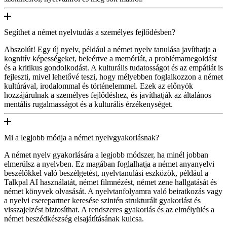
Segíthet a német nyelvtudás a személyes fejlődésben?
Abszolút! Egy új nyelv, például a német nyelv tanulása javíthatja a
kognitív képességeket, beleértve a memóriát, a problémamegoldást
és a kritikus gondolkodást. A kulturális tudatosságot és az empátiát is
fejleszti, mivel lehetővé teszi, hogy mélyebben foglalkozzon a német
kultúrával, irodalommal és történelemmel. Ezek az előnyök
hozzájárulnak a személyes fejlődéshez, és javíthatják az általános
mentális rugalmasságot és a kulturális érzékenységet.
Mi a legjobb módja a német nyelvgyakorlásnak?
A német nyelv gyakorlására a legjobb módszer, ha minél jobban
elmerülsz a nyelvben. Ez magában foglalhatja a német anyanyelvi
beszélőkkel való beszélgetést, nyelvtanulási eszközök, például a
Talkpal AI használatát, német filmnézést, német zene hallgatását és
német könyvek olvasását. A nyelvtanfolyamra való beiratkozás vagy
a nyelvi cserepartner keresése szintén strukturált gyakorlást és
visszajelzést biztosíthat. A rendszeres gyakorlás és az elmélyülés a
német beszédkészség elsajátításának kulcsa.