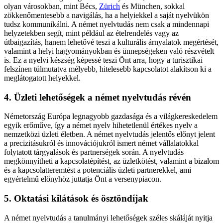
olyan városokban, mint Bécs,
Zürich
és München, sokkal
zökkenőmentesebb a navigálás, ha a helyiekkel a saját nyelvükön
tudsz kommunikálni. A német nyelvtudás nem csak a mindennapi
helyzetekben segít, mint például az ételrendelés vagy az
útbaigazítás, hanem lehetővé teszi a kulturális árnyalatok megértését,
valamint a helyi hagyományokban és ünnepségeken való részvételt
is. Ez a nyelvi készség képessé teszi Önt arra, hogy a turisztikai
felszínen túlmutatva mélyebb, hitelesebb kapcsolatot alakítson ki a
meglátogatott helyekkel.
4. Üzleti lehetőségek a német nyelvtudás révén
Németország Európa legnagyobb gazdasága és a világkereskedelem
egyik erőműve, így a német nyelv hihetetlenül értékes nyelv a
nemzetközi üzleti életben. A német nyelvtudás jelentős előnyt jelent
a precizitásukról és innovációjukról ismert német vállalatokkal
folytatott tárgyalások és partnerségek során. A nyelvtudás
megkönnyítheti a kapcsolatépítést, az üzletkötést, valamint a bizalom
és a kapcsolatteremtést a potenciális üzleti partnerekkel, ami
egyértelmű előnyhöz juttatja Önt a versenypiacon.
5. Oktatási kilátások és ösztöndíjak
A német nyelvtudás a tanulmányi lehetőségek széles skáláját nyitja