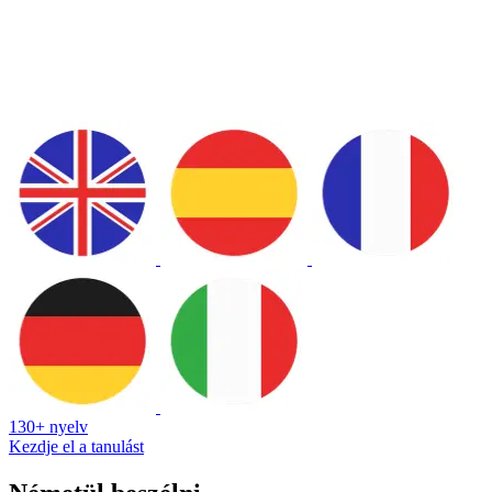
130+ nyelv
Kezdje el a tanulást