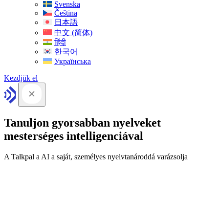
Svenska
Čeština
日本語
中文 (简体)
हिंदी
한국어
Українська
Kezdjük el
Tanuljon gyorsabban nyelveket
mesterséges intelligenciával
A Talkpal a AI a saját, személyes nyelvtanároddá varázsolja