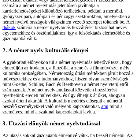
számára a német nyelvtudás jelentősen javíthatja a
karrierlehetőségeket különböző területeken, például a mérnöki,
gyógyszeripari, autóipari és pénzügyi szektorokban, amelyekben a
német nyelvű országok világszinten vezető szerepet töltenek be. A
diákok
számára a német nyelvtudás hozzáférést biztosíthat neves
egyetemekhez és ösztöndíjakhoz, így a felsőoktatás elérhetőbbé és
gazdagabbá válik.
2. A német nyelv kulturális előnyei
A gyakorlati előnyökön túl a német nyelvtudás lehetővé teszi, hogy
elmerüljön az irodalom, a filozófia, a zene és a filmművészet mély
kulturális örökségében. Németország óriási mértékben járult hozzá a
művészetekhez és a tudományokhoz, hiszen olyan személyiségek,
mint Goethe, Schiller, Bach és Beethoven a német nyelvterületről
származnak. A német nyelvtanulással közvetlen hozzáférést
nyerhetünk eredeti műveikhez, és úgy élhetjük át őket, ahogyan
azokat érteni akarták. A kulturális megértés elősegíti a németül
beszélő személyekkel való mélyebb kapcsolatokat,
ami
mind a
személyes, mind a szakmai kapcsolatokat javítja.
3. Utazási előnyök német nyelvtudással
Az utazás sokkal gazdagabb élménnyé válik, ha beszél németül. Az