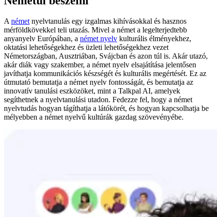
Németül beszélni
A
német
nyelvtanulás egy izgalmas kihívásokkal és hasznos
mérföldkövekkel teli utazás. Mivel a német a legelterjedtebb
anyanyelv Európában, a
német nyelv
kulturális élményekhez,
oktatási lehetőségekhez és üzleti lehetőségekhez vezet
Németországban, Ausztriában, Svájcban és azon túl is. Akár utazó,
akár diák vagy szakember, a német nyelv elsajátítása jelentősen
javíthatja kommunikációs készségét és kulturális megértését. Ez az
útmutató bemutatja a német nyelv fontosságát, és bemutatja az
innovatív tanulási eszközöket, mint a Talkpal AI, amelyek
segíthetnek a nyelvtanulási utadon. Fedezze fel, hogy a német
nyelvtudás hogyan tágíthatja a látókörét, és hogyan kapcsolhatja be
mélyebben a német nyelvű kultúrák gazdag szövevényébe.