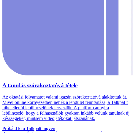
A tanulás szórakoztatóvá tétele
Az oktatási folyamatot valami igazán szórakoztatóvá alakítottuk át.
Mivel online környezetben nehéz a lendület fenntartása, a Talkpal-t
hihetetlenül lebilincselőnek terveztük. A platform annyira
lebilincselő, hogy a felhasználók gyakran inkább velünk tanulnak új
készségeket, mintsem videojátékokat játszanának.
Próbáld ki a Talkpalt ingyen