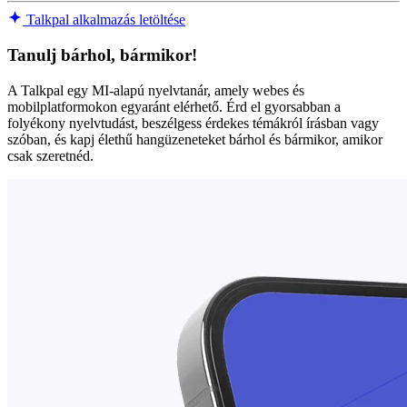
Talkpal alkalmazás letöltése
Tanulj bárhol, bármikor!
A Talkpal egy MI-alapú nyelvtanár, amely webes és
mobilplatformokon egyaránt elérhető. Érd el gyorsabban a
folyékony nyelvtudást, beszélgess érdekes témákról írásban vagy
szóban, és kapj élethű hangüzeneteket bárhol és bármikor, amikor
csak szeretnéd.