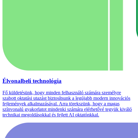
Élvonalbeli technológia
Fő küldetésünk, hogy minden felhasználó számára személyre
szabott oktatási utazást biztosítsunk a legújabb modern innovációs
fejlemények alkalmazásával. Arra törekszünk, hogy a magas
színvonalú gyakorlatot mindenki számára elérhetővé tegyük kiváló
technikai megoldásokkal és fejlett AI oktatónkkal.