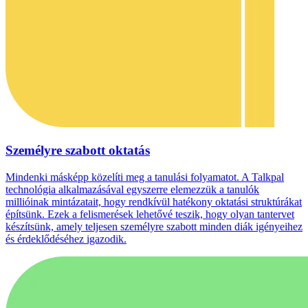
Személyre szabott oktatás
Mindenki másképp közelíti meg a tanulási folyamatot. A Talkpal
technológia alkalmazásával egyszerre elemezzük a tanulók
millióinak mintázatait, hogy rendkívül hatékony oktatási struktúrákat
építsünk. Ezek a felismerések lehetővé teszik, hogy olyan tantervet
készítsünk, amely teljesen személyre szabott minden diák igényeihez
és érdeklődéséhez igazodik.