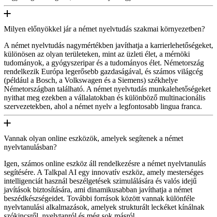
Milyen előnyökkel jár a német nyelvtudás szakmai környezetben?
A német nyelvtudás nagymértékben javíthatja a karrierlehetőségeket,
különösen az olyan területeken, mint az üzleti élet, a mérnöki
tudományok, a gyógyszeripar és a tudományos élet. Németország
rendelkezik Európa legerősebb gazdaságával, és számos világcég
(például a Bosch, a Volkswagen és a Siemens) székhelye
Németországban található. A német nyelvtudás munkalehetőségeket
nyithat meg ezekben a vállalatokban és különböző multinacionális
szervezetekben, ahol a német nyelv a legfontosabb lingua franca.
Vannak olyan online eszközök, amelyek segítenek a német
nyelvtanulásban?
Igen, számos online eszköz áll rendelkezésre a német nyelvtanulás
segítésére. A Talkpal AI egy innovatív eszköz, amely mesterséges
intelligenciát használ beszélgetések szimulálására és valós idejű
javítások biztosítására, ami dinamikusabban javíthatja a német
beszédkészségeidet. További források között vannak különféle
nyelvtanulási alkalmazások, amelyek strukturált leckéket kínálnak
szókincsről, nyelvtanról és még sok másról.