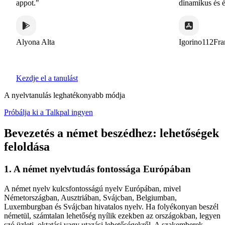
appot."
dinamikus és érd
Alyona Alta
Igorino112France
Kezdje el a tanulást
A nyelvtanulás leghatékonyabb módja
Próbálja ki a Talkpal ingyen
Bevezetés a német beszédhez: lehetőségek
feloldása
1. A német nyelvtudás fontossága Európában
A német nyelv kulcsfontosságú nyelv Európában, mivel
Németországban, Ausztriában, Svájcban, Belgiumban,
Luxemburgban és Svájcban hivatalos nyelv. Ha folyékonyan beszél
németül, számtalan lehetőség nyílik ezekben az országokban, legyen
szó üzleti, oktatási vagy utazási lehetőségekről. A szakemberek