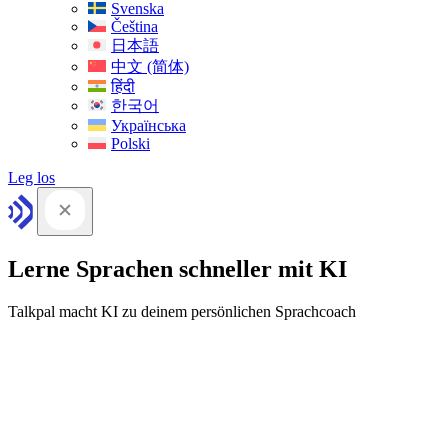
Svenska
Čeština
日本語
中文 (简体)
हिंदी
한국어
Українська
Polski
Leg los
Lerne Sprachen schneller mit KI
Talkpal macht KI zu deinem persönlichen Sprachcoach