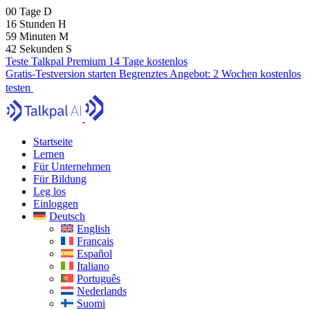
00
Tage
D
16
Stunden
H
59
Minuten
M
41
Sekunden
S
Teste Talkpal Premium 14 Tage kostenlos
Gratis-Testversion starten
Begrenztes Angebot:
2 Wochen kostenlos
testen
Startseite
Lernen
Für Unternehmen
Für Bildung
Leg los
Einloggen
Deutsch
English
Français
Español
Italiano
Português
Nederlands
Suomi