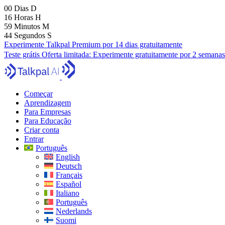
00
Dias
D
16
Horas
H
59
Minutos
M
43
Segundos
S
Experimente Talkpal Premium por 14 dias gratuitamente
Teste grátis
Oferta limitada:
Experimente gratuitamente por 2 semanas
Começar
Aprendizagem
Para Empresas
Para Educação
Criar conta
Entrar
Português
English
Deutsch
Français
Español
Italiano
Português
Nederlands
Suomi