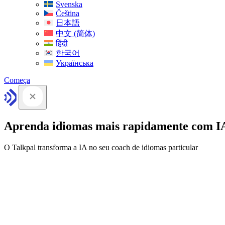
Svenska
Čeština
日本語
中文 (简体)
हिंदी
한국어
Українська
Começa
Aprenda idiomas mais rapidamente com I
O Talkpal transforma a IA no seu coach de idiomas particular