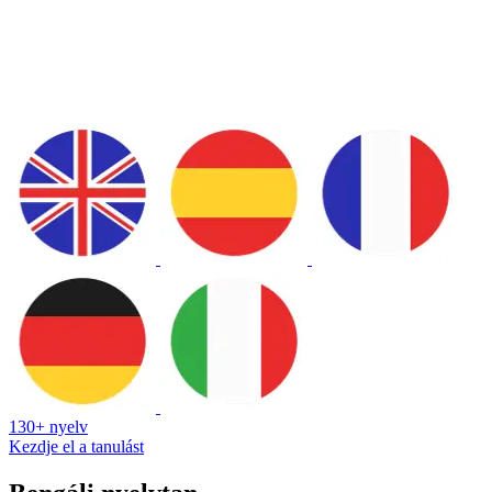
130+ nyelv
Kezdje el a tanulást