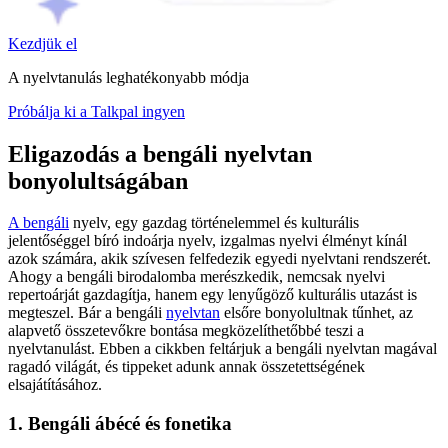
Kezdjük el
A nyelvtanulás leghatékonyabb módja
Próbálja ki a Talkpal ingyen
Eligazodás a bengáli nyelvtan
bonyolultságában
A bengáli
nyelv, egy gazdag történelemmel és kulturális
jelentőséggel bíró indoárja nyelv, izgalmas nyelvi élményt kínál
azok számára, akik szívesen felfedezik egyedi nyelvtani rendszerét.
Ahogy a bengáli birodalomba merészkedik, nemcsak nyelvi
repertoárját gazdagítja, hanem egy lenyűgöző kulturális utazást is
megteszel. Bár a bengáli
nyelvtan
elsőre bonyolultnak tűnhet, az
alapvető összetevőkre bontása megközelíthetőbbé teszi a
nyelvtanulást. Ebben a cikkben feltárjuk a bengáli nyelvtan magával
ragadó világát, és tippeket adunk annak összetettségének
elsajátításához.
1. Bengáli ábécé és fonetika