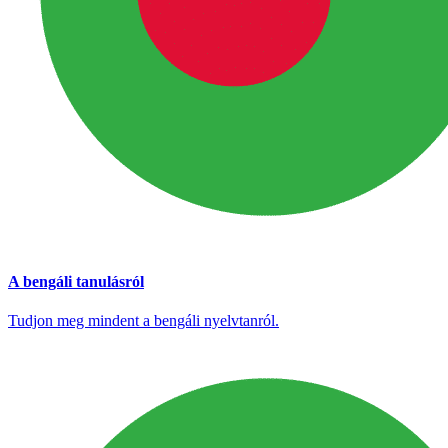
A bengáli tanulásról
Tudjon meg mindent a bengáli nyelvtanról.