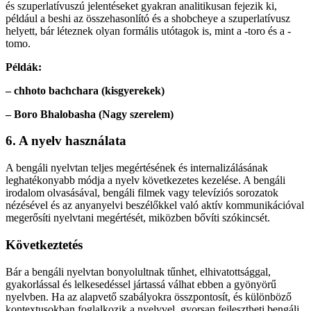
és szuperlatívuszú jelentéseket gyakran analitikusan fejezik ki,
például a beshi az összehasonlító és a shobcheye a szuperlatívusz
helyett, bár léteznek olyan formális utótagok is, mint a -toro és a -
tomo.
Példák:
– chhoto bachchara (kisgyerekek)
– Boro Bhalobasha (Nagy szerelem)
6. A nyelv használata
A bengáli nyelvtan teljes megértésének és internalizálásának
leghatékonyabb módja a nyelv következetes kezelése. A bengáli
irodalom olvasásával, bengáli filmek vagy televíziós sorozatok
nézésével és az anyanyelvi beszélőkkel való aktív kommunikációval
megerősíti nyelvtani megértését, miközben bővíti szókincsét.
Következtetés
Bár a bengáli nyelvtan bonyolultnak tűnhet, elhivatottsággal,
gyakorlással és lelkesedéssel jártassá válhat ebben a gyönyörű
nyelvben. Ha az alapvető szabályokra összpontosít, és különböző
kontextusokban foglalkozik a nyelvvel, gyorsan fejlesztheti bengáli