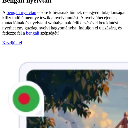
Bengáli nyelvtan
A
bengáli nyelvtan
elsőre kihívásnak tűnhet, de egyedi tulajdonságai
kifizetődő élménnyé teszik a nyelvtanulást. A nyelv ábécéjének,
mutációinak és nyelvtani szabályainak felfedezésével betekintést
nyerhet egy gazdag nyelvi hagyományba. Induljon el utazására, és
fedezze fel a
bengáli
szépségét!
Kezdjük el