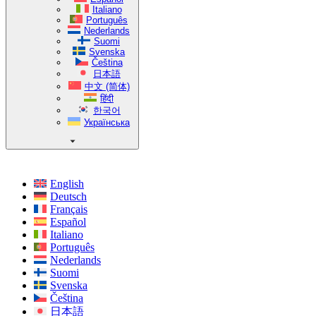
Italiano
Português
Nederlands
Suomi
Svenska
Čeština
日本語
中文 (简体)
हिंदी
한국어
Українська
English
Deutsch
Français
Español
Italiano
Português
Nederlands
Suomi
Svenska
Čeština
日本語