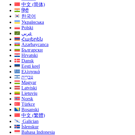
中文 (简体)
हिंदी
한국어
Українська
Polski
عربي
Հայերեն
Azərbaycanca
Български
Hrvatski
Dansk
Eesti keel
Ελληνικά
עִברִית
Magyar
Latviski
Lietuvių
Norsk
Türkçe
Bosanski
中文 (繁體)
Galician
Íslenskur
Bahasa Indonesia