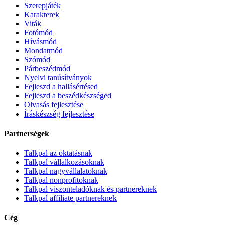
Szerepjáték
Karakterek
Viták
Fotómód
Hívásmód
Mondatmód
Szómód
Párbeszédmód
Nyelvi tanúsítványok
Fejleszd a hallásértésed
Fejleszd a beszédkészséged
Olvasás fejlesztése
Íráskészség fejlesztése
Partnerségek
Talkpal az oktatásnak
Talkpal vállalkozásoknak
Talkpal nagyvállalatoknak
Talkpal nonprofitoknak
Talkpal viszonteladóknak és partnereknek
Talkpal affiliate partnereknek
Cég