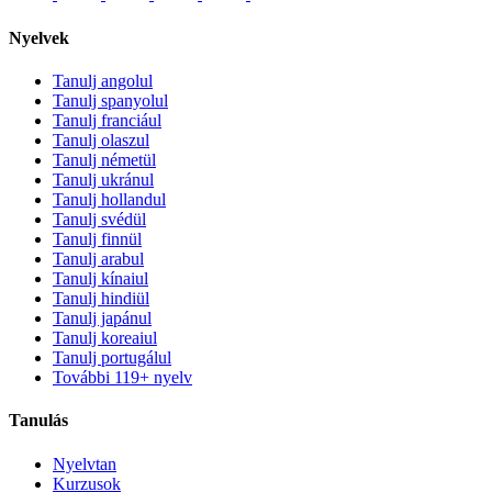
Nyelvek
Tanulj angolul
Tanulj spanyolul
Tanulj franciául
Tanulj olaszul
Tanulj németül
Tanulj ukránul
Tanulj hollandul
Tanulj svédül
Tanulj finnül
Tanulj arabul
Tanulj kínaiul
Tanulj hindiül
Tanulj japánul
Tanulj koreaiul
Tanulj portugálul
További 119+ nyelv
Tanulás
Nyelvtan
Kurzusok