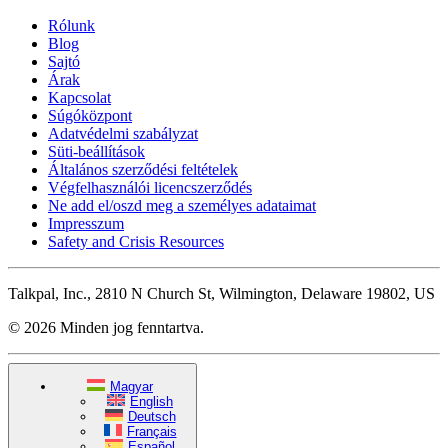
Rólunk
Blog
Sajtó
Árak
Kapcsolat
Súgóközpont
Adatvédelmi szabályzat
Süti-beállítások
Általános szerződési feltételek
Végfelhasználói licencszerződés
Ne add el/oszd meg a személyes adataimat
Impresszum
Safety and Crisis Resources
Talkpal, Inc., 2810 N Church St, Wilmington, Delaware 19802, US
© 2026 Minden jog fenntartva.
Magyar
English
Deutsch
Français
Español