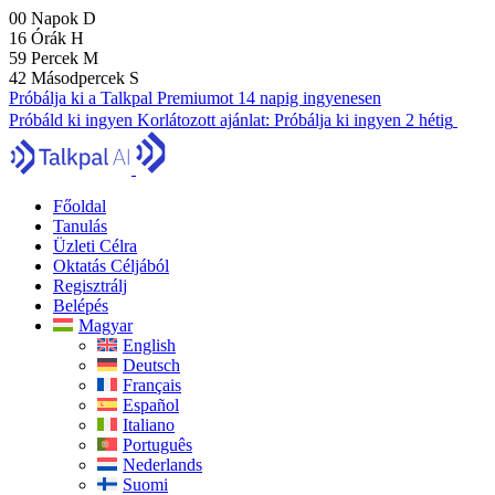
00
Napok
D
16
Órák
H
59
Percek
M
41
Másodpercek
S
Próbálja ki a Talkpal Premiumot 14 napig ingyenesen
Próbáld ki ingyen
Korlátozott ajánlat:
Próbálja ki ingyen 2 hétig
Főoldal
Tanulás
Üzleti Célra
Oktatás Céljából
Regisztrálj
Belépés
Magyar
English
Deutsch
Français
Español
Italiano
Português
Nederlands
Suomi