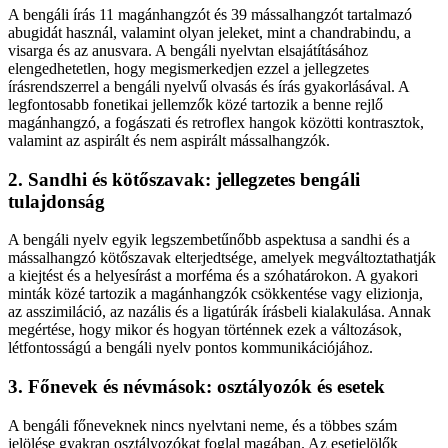
A bengáli írás 11 magánhangzót és 39 mássalhangzót tartalmazó
abugidát használ, valamint olyan jeleket, mint a chandrabindu, a
visarga és az anusvara. A bengáli nyelvtan elsajátításához
elengedhetetlen, hogy megismerkedjen ezzel a jellegzetes
írásrendszerrel a bengáli nyelvű olvasás és írás gyakorlásával. A
legfontosabb fonetikai jellemzők közé tartozik a benne rejlő
magánhangzó, a fogászati és retroflex hangok közötti kontrasztok,
valamint az aspirált és nem aspirált mássalhangzók.
2. Sandhi és kötőszavak: jellegzetes bengáli
tulajdonság
A bengáli nyelv egyik legszembetűnőbb aspektusa a sandhi és a
mássalhangzó kötőszavak elterjedtsége, amelyek megváltoztathatják
a kiejtést és a helyesírást a morféma és a szóhatárokon. A gyakori
minták közé tartozik a magánhangzók csökkentése vagy elizionja,
az asszimiláció, az nazális és a ligatúrák írásbeli kialakulása. Annak
megértése, hogy mikor és hogyan történnek ezek a változások,
létfontosságú a bengáli nyelv pontos kommunikációjához.
3. Főnevek és névmások: osztályozók és esetek
A bengáli főneveknek nincs nyelvtani neme, és a többes szám
jelölése gyakran osztályozókat foglal magában. Az esetjelölők