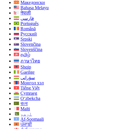
Македонски
Bahasa Melayu
नेपाली
فارسی
Português
Română
Русский
Srpski
Slovenčina
Slovenščina
தமிழ்
ภาษาไทย
Shqip
Gaeilge
سۆرانی
Монгол хэл
Tiếng Việt
Cymraeg
O‘zbekcha
বাংলা
Malti
اردو
Af-Soomaali
ਪੰਜਾਬੀ