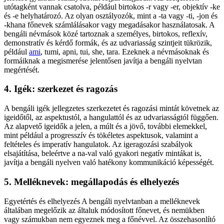
utótagként vannak csatolva, például birtokos -r vagy -er, objektív -ke
és -e helyhatározó. Az olyan osztályozók, mint a -ta vagy -ti, -jon és
-khana főnevek számlálásakor vagy megadásakor használatosak. A
bengáli névmások közé tartoznak a személyes, birtokos, reflexív,
demonstratív és kérdő formák, és az udvariasság szintjeit tükrözik,
például
ami
, tumi, apni, tui, she, tara. Ezeknek a névmásoknak és
formáiknak a megismerése jelentősen javítja a bengáli nyelvtan
megértését.
4. Igék: szerkezet és ragozás
A bengáli igék jellegzetes szerkezetet és ragozási mintát követnek az
igeidőtől, az aspektustól, a hangulattól és az udvariasságtól függően.
Az alapvető igeidők a jelen, a múlt és a jövő, további elemekkel,
mint például a progresszív és tökéletes aspektusok, valamint a
feltételes és imperatív hangulatok. Az igeragozási szabályok
elsajátítása, beleértve a na-val való gyakori negatív mintákat is,
javítja a bengáli nyelven való hatékony kommunikáció képességét.
5. Melléknevek: megállapodás és elhelyezés
Egyetértés és elhelyezés A bengáli nyelvtanban a melléknevek
általában megelőzik az általuk módosított főnevet, és nemükben
vagy számukban nem egyeznek meg a főnévvel. Az összehasonlító