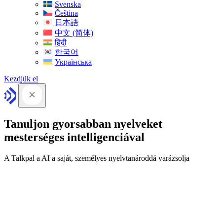
Svenska
Čeština
日本語
中文 (简体)
हिंदी
한국어
Українська
Kezdjük el
Tanuljon gyorsabban nyelveket
mesterséges intelligenciával
A Talkpal a AI a saját, személyes nyelvtanároddá varázsolja