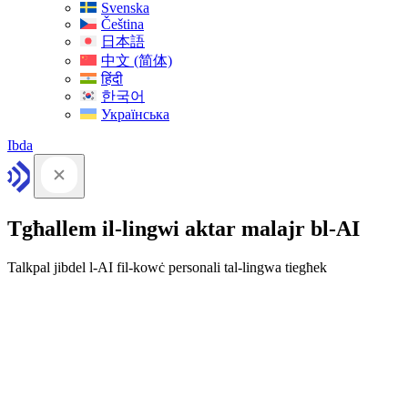
Svenska
Čeština
日本語
中文 (简体)
हिंदी
한국어
Українська
Ibda
Tgħallem il-lingwi aktar malajr bl-AI
Talkpal jibdel l-AI fil-kowċ personali tal-lingwa tiegħek