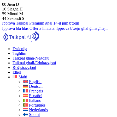
00
Jiem
D
16
Siegħa
H
59
Minuti
M
43
Sekondi
S
Ipprova Talkpal Premium għal 14-il jum b'xejn
Ipprova bla ħlas
Offerta limitata:
Ipprova b'xejn għal ġimagħtejn
Ewlenija
Tagħlim
Talkpal għan-Negozju
Talkpal għall-Edukazzjoni
Reġistrazzjoni
Idħol
Malti
English
Deutsch
Français
Español
Italiano
Português
Nederlands
Suomi