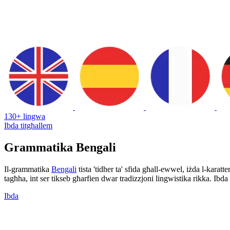
130+ lingwa
Ibda titgħallem
Grammatika Bengali
Il-grammatika
Bengali
tista 'tidher ta' sfida għall-ewwel, iżda l-karatt
tagħha, int ser tikseb għarfien dwar tradizzjoni lingwistika rikka. Ibda
Ibda