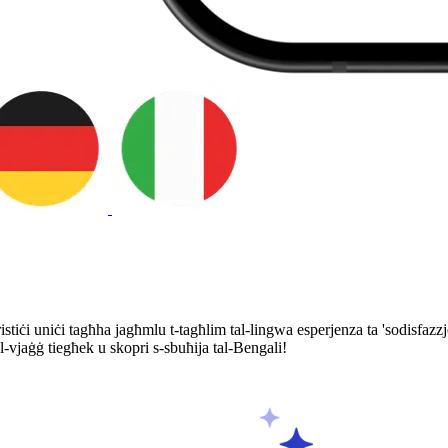
eristiċi uniċi tagħha jagħmlu t-tagħlim tal-lingwa esperjenza ta 'sodisfazzj
 l-vjaġġ tiegħek u skopri s-sbuħija tal-Bengali!