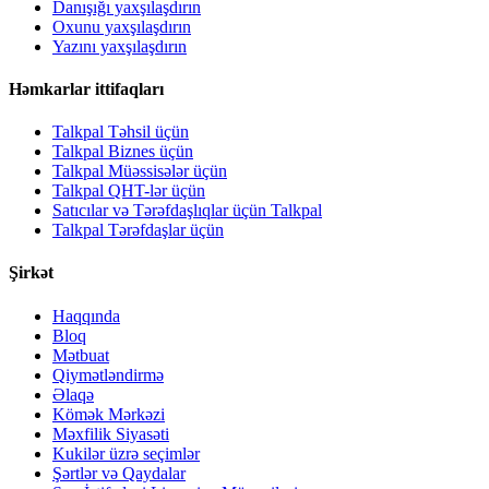
Danışığı yaxşılaşdırın
Oxunu yaxşılaşdırın
Yazını yaxşılaşdırın
Həmkarlar ittifaqları
Talkpal Təhsil üçün
Talkpal Biznes üçün
Talkpal Müəssisələr üçün
Talkpal QHT-lər üçün
Satıcılar və Tərəfdaşlıqlar üçün Talkpal
Talkpal Tərəfdaşlar üçün
Şirkət
Haqqında
Bloq
Mətbuat
Qiymətləndirmə
Əlaqə
Kömək Mərkəzi
Məxfilik Siyasəti
Kukilər üzrə seçimlər
Şərtlər və Qaydalar