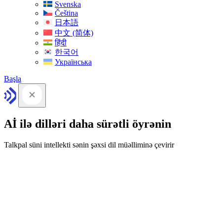
Svenska
Čeština
日本語
中文 (简体)
हिंदी
한국어
Українська
Başla
Aİ ilə dilləri daha sürətli öyrənin
Talkpal süni intellekti sənin şəxsi dil müəlliminə çevirir