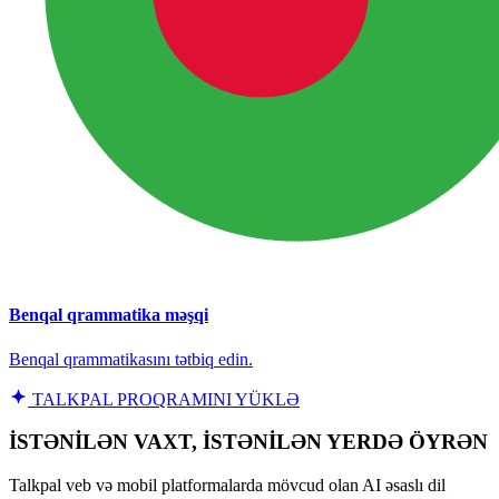
Benqal qrammatika məşqi
Benqal qrammatikasını tətbiq edin.
TALKPAL PROQRAMINI YÜKLƏ
İSTƏNİLƏN VAXT, İSTƏNİLƏN YERDƏ ÖYRƏN
Talkpal veb və mobil platformalarda mövcud olan AI əsaslı dil