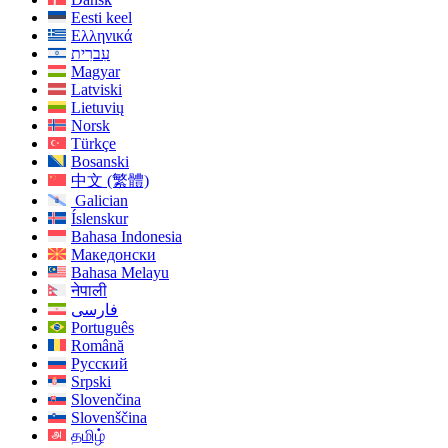
Eesti keel
Ελληνικά
עִברִית
Magyar
Latviski
Lietuvių
Norsk
Türkçe
Bosanski
中文 (繁體)
Galician
Íslenskur
Bahasa Indonesia
Македонски
Bahasa Melayu
नेपाली
فارسی
Português
Română
Русский
Srpski
Slovenčina
Slovenščina
தமிழ்