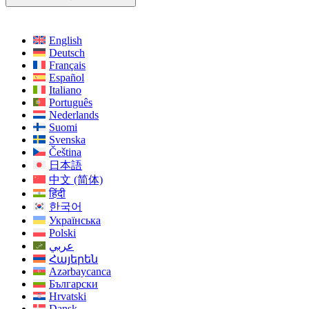
English
Deutsch
Français
Español
Italiano
Português
Nederlands
Suomi
Svenska
Čeština
日本語
中文 (简体)
हिंदी
한국어
Українська
Polski
عربي
Հայերեն
Azərbaycanca
Български
Hrvatski
Dansk