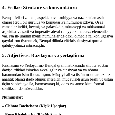
4. Feillər: Struktur və konyunktura
Benqal felləri zaman, aspekt, əhval-ruhiyyə və nəzakətdən asılı
olaraq fərqli bir quruluş və konjugasiya nümunəsi izləyir. Əsas
zamanlar indiki, keçmiş və gələcəkdir, mütərəqqi və mükəmməl
aspektlər və şərti və imperativ əhval-ruhiyyə kimi əlavə elementlər
var. Na ilə ümumi mənfi nümunələr də daxil olmaqla fel konjugasiya
qaydalarını öyrənmək, Benqal dilində effektiv ünsiyyət qurma
qabiliyyətinizi artıracaqdır.
5. Adjectives: Razılaşma və yerləşdirmə
Razılaşma və Yerləşdirmə Benqal qrammatikasında sifətlər adətən
dəyişdirdikləri isimdən əvvəl gəlir və cinsiyyət və ya nömrə
baxımından isim ilə razılaşmır. Müqayisəli və üstün mənalar tez-tez
analitik olaraq ifadə olunur, məsələn, müqayisəli üçün beshi və üstün
üçün shobcheye ilə, baxmayaraq ki, -toro və -tomo kimi formal
sonfikslər də mövcuddur.
Nümunələr:
– Chhoto Bachchara (Kiçik Uşaqlar)
– Boro Bhalobasha (Böyük Sevgi)