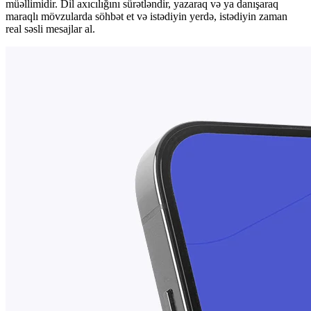
müəllimidir. Dil axıcılığını sürətləndir, yazaraq və ya danışaraq
maraqlı mövzularda söhbət et və istədiyin yerdə, istədiyin zaman
real səsli mesajlar al.