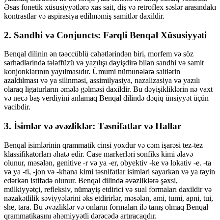
Əsas fonetik xüsusiyyətlərə xas sait, diş və retroflex səslər arasındakı
kontrastlar və aspirasiya edilməmiş samitlər daxildir.
2. Sandhi və Conjuncts: Fərqli Benqal Xüsusiyyəti
Benqal dilinin ən təəccüblü cəhətlərindən biri, morfem və söz
sərhədlərində tələffüzü və yazılışı dəyişdirə bilən sandhi və samit
konjonklarının yayılmasıdır. Ümumi nümunələrə saitlərin
azaldılması və ya silinməsi, assimilyasiya, nazalizasiya və yazılı
olaraq ligaturların əmələ gəlməsi daxildir. Bu dəyişikliklərin nə vaxt
və necə baş verdiyini anlamaq Benqal dilində dəqiq ünsiyyət üçün
vacibdir.
3. İsimlər və əvəzliklər: Təsnifatlar və Hallar
Benqal isimlərinin qrammatik cinsi yoxdur və cəm işarəsi tez-tez
klassifikatorları əhatə edir. Case markerləri sonfiks kimi əlavə
olunur, məsələn, genitive -r və ya -er, obyektiv -ke və lokativ -e. -ta
və ya -ti, -jon və -khana kimi təsnifatlar isimləri sayarkən və ya təyin
edərkən istifadə olunur. Benqal dilində əvəzliklərə şəxsi,
mülkiyyətçi, refleksiv, nümayiş etdirici və sual formaları daxildir və
nəzakətlilik səviyyələrini əks etdirirlər, məsələn, ami, tumi, apni, tui,
she, tara. Bu əvəzliklər və onların formaları ilə tanış olmaq Benqal
qrammatikasını əhəmiyyətli dərəcədə artıracaqdır.