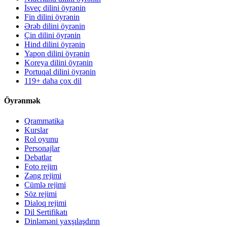
İsveç dilini öyrənin
Fin dilini öyrənin
Ərəb dilini öyrənin
Çin dilini öyrənin
Hind dilini öyrənin
Yapon dilini öyrənin
Koreya dilini öyrənin
Portuqal dilini öyrənin
119+ daha çox dil
Öyrənmək
Qrammatika
Kurslar
Rol oyunu
Personajlar
Debatlar
Foto rejim
Zəng rejimi
Cümlə rejimi
Söz rejimi
Dialoq rejimi
Dil Sertifikatı
Dinləməni yaxşılaşdırın