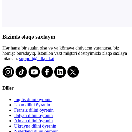
Bizimlə əlaqə saxlayın
Hər hansı bir sualın olsa və ya köməyə ehtiyacın yaranarsa, biz
həmişə buradayıq. İstənilən vaxt müştəri dəstəyimizlə əlaqə saxlaya
bilərsən:
support@talkpal.ai
Dillər
İngilis dilini öyrənin
İspan dilini öyrənin
Fransız dilini öyrənin
İtalyan dilini öyrənin
Alman dilini öyrənin
Ukrayna dilini öyrənin
Niderland dilini öyrənin