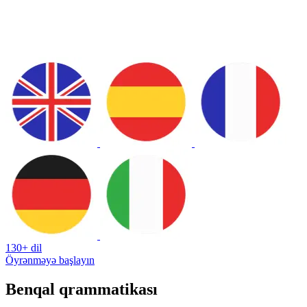
130+ dil
Öyrənməyə başlayın
Benqal qrammatikası