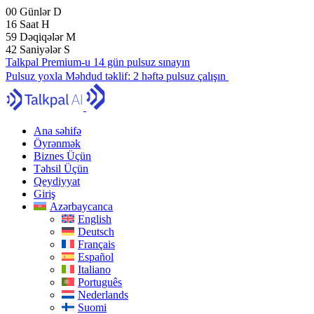
00
Günlər
D
16
Saat
H
59
Dəqiqələr
M
41
Saniyələr
S
Talkpal Premium-u 14 gün pulsuz sınayın
Pulsuz yoxla
Məhdud təklif:
2 həftə pulsuz çalışın
Ana səhifə
Öyrənmək
Biznes Üçün
Təhsil Üçün
Qeydiyyat
Giriş
Azərbaycanca
English
Deutsch
Français
Español
Italiano
Português
Nederlands
Suomi