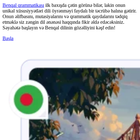
Benqal qrammatikası
ilk baxışda çətin görünə bilər, lakin onun
unikal xüsusiyyətləri dili öyrənməyi faydalı bir təcrübə halına gətirir.
Onun əlifbasını, mutasiyalarını və qrammatik qaydalarını tədqiq
etməklə siz zəngin dil ənənəsi haqqında fikir əldə edəcəksiniz.
Səyahətə başlayın və Benqal dilinin gözəlliyini kəşf edin!
Başla