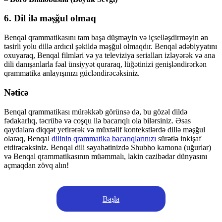
6. Dil ilə məşğul olmaq
Benqal qrammatikasını tam başa düşməyin və içselləşdirməyin ən
təsirli yolu dillə ardıcıl şəkildə məşğul olmaqdır. Benqal ədəbiyyatını
oxuyaraq, Benqal filmləri və ya televiziya serialları izləyərək və ana
dili danışanlarla fəal ünsiyyət quraraq, lüğətinizi genişləndirərkən
qrammatika anlayışınızı gücləndirəcəksiniz.
Nəticə
Benqal qrammatikası mürəkkəb görünsə də, bu gözəl dildə
fədakarlıq, təcrübə və coşqu ilə bacarıqlı ola bilərsiniz. Əsas
qaydalara diqqət yetirərək və müxtəlif kontekstlərdə dillə məşğul
olaraq, Benqal
dilinin qrammatika bacarıqlarınızı
sürətlə inkişaf
etdirəcəksiniz. Benqal dili səyahətinizdə Shubho kamona (uğurlar)
və Benqal qrammatikasının müəmmalı, lakin cazibədar dünyasını
açmaqdan zövq alın!
Başla