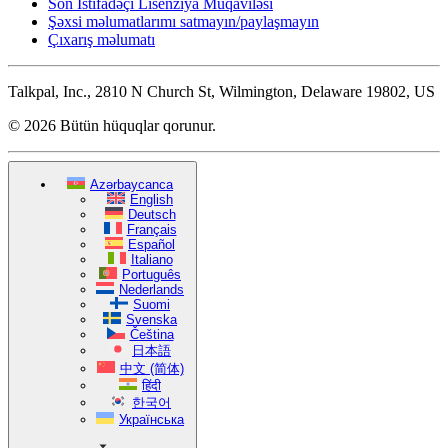
Son İstifadəçi Lisenziya Müqaviləsi
Şəxsi məlumatlarımı satmayın/paylaşmayın
Çıxarış məlumatı
Talkpal, Inc., 2810 N Church St, Wilmington, Delaware 19802, US
© 2026 Bütün hüquqlar qorunur.
Azərbaycanca
English
Deutsch
Français
Español
Italiano
Português
Nederlands
Suomi
Svenska
Čeština
日本語
中文 (简体)
हिंदी
한국어
Українська