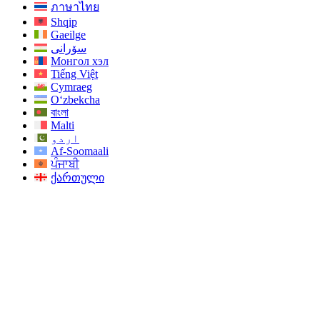
ภาษาไทย
Shqip
Gaeilge
سۆرانی
Монгол хэл
Tiếng Việt
Cymraeg
O‘zbekcha
বাংলা
Malti
اردو
Af-Soomaali
ਪੰਜਾਬੀ
ქართული