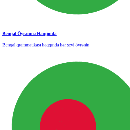
Benqal Öyrənmə Haqqında
Benqal qrammatikası haqqında hər şeyi öyrənin.