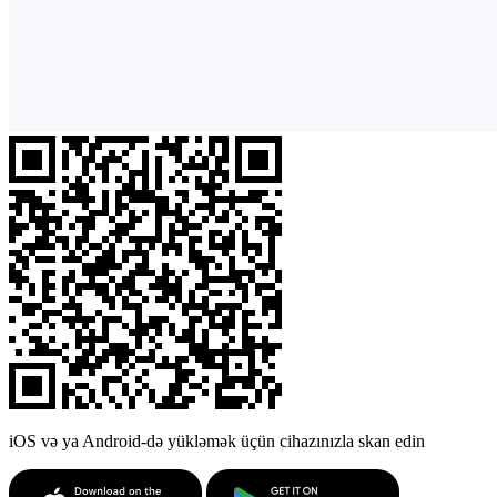
iOS və ya Android-də yükləmək üçün cihazınızla skan edin