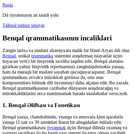
Başla
Dil öyrənməyin ən təsirli yolu
Talkpal pulsuz sınayın
Benqal qrammatikasının incəlikləri
Zəngin tarixə və mədəni əhəmiyyətə malik bir Hind-Aryan dili olan
Benqal
, unikal
qrammatika
sistemini araşdırmaq istəyənlər üçün
həyəcan verici bir linqvistik təcrübə təqdim edir. Benqal aləminə
girərkən yalnız linqvistik repertuarınızı zənginləşdirməklə yanaşı,
həm də maraqlı bir mədəni səyahəti qucaqlayacaqsınız. Benqal
qrammatikası əvvəlcə mürəkkəb görünsə də, onu əsas
komponentlərə bölmək dili öyrənməyi daha əlçatan edir. Bu yazıda
Benqal qrammatikasının cazibədar dünyasını araşdıracağıq və
mürəkkəbliklərini necə mənimsəmək barədə məsləhətlər verəcəyik.
1. Benqal Əlifbası və Fonetikası
Benqal yazısı, chandrabindu, visarga və anusvara kimi işarələrlə
yanaşı 11 sait və 39 samitdən ibarət bir abugidadan istifadə edir.
Benqal qrammatikasını
öyrənmək
üçün Benqal dilində oxumaq və
yazmaq təcrübəsi ilə bu fərqli yazı sistemi ilə tanış olmaq vacibdir.