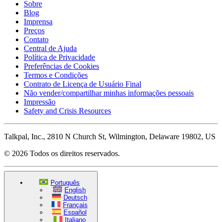
Sobre
Blog
Imprensa
Preços
Contato
Central de Ajuda
Política de Privacidade
Preferências de Cookies
Termos e Condições
Contrato de Licença de Usuário Final
Não vender/compartilhar minhas informações pessoais
Impressão
Safety and Crisis Resources
Talkpal, Inc., 2810 N Church St, Wilmington, Delaware 19802, US
© 2026 Todos os direitos reservados.
Português
English
Deutsch
Français
Español
Italiano