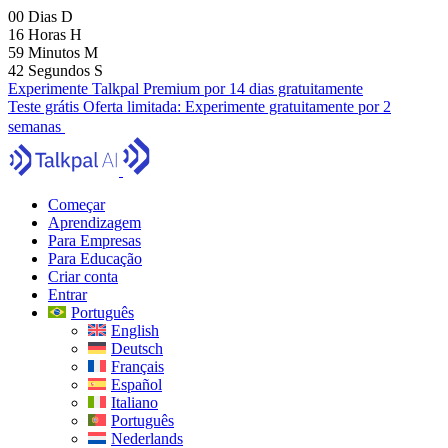
00
Dias
D
16
Horas
H
59
Minutos
M
41
Segundos
S
Experimente Talkpal Premium por 14 dias gratuitamente
Teste grátis
Oferta limitada:
Experimente gratuitamente por 2
semanas
Começar
Aprendizagem
Para Empresas
Para Educação
Criar conta
Entrar
Português
English
Deutsch
Français
Español
Italiano
Português
Nederlands