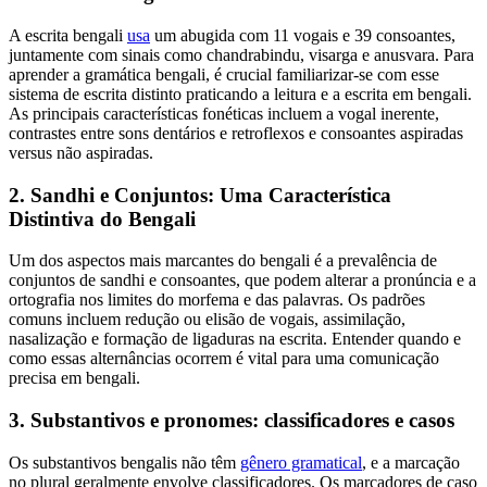
A escrita bengali
usa
um abugida com 11 vogais e 39 consoantes,
juntamente com sinais como chandrabindu, visarga e anusvara. Para
aprender a gramática bengali, é crucial familiarizar-se com esse
sistema de escrita distinto praticando a leitura e a escrita em bengali.
As principais características fonéticas incluem a vogal inerente,
contrastes entre sons dentários e retroflexos e consoantes aspiradas
versus não aspiradas.
2. Sandhi e Conjuntos: Uma Característica
Distintiva do Bengali
Um dos aspectos mais marcantes do bengali é a prevalência de
conjuntos de sandhi e consoantes, que podem alterar a pronúncia e a
ortografia nos limites do morfema e das palavras. Os padrões
comuns incluem redução ou elisão de vogais, assimilação,
nasalização e formação de ligaduras na escrita. Entender quando e
como essas alternâncias ocorrem é vital para uma comunicação
precisa em bengali.
3. Substantivos e pronomes: classificadores e casos
Os substantivos bengalis não têm
gênero gramatical
, e a marcação
no plural geralmente envolve classificadores. Os marcadores de caso