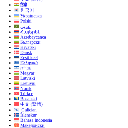
हिंदी
한국어
Українська
Polski
عربي
Հայերեն
Azərbaycanca
Български
Hrvatski
Dansk
Eesti keel
Ελληνικά
עִברִית
Magyar
Latviski
Lietuvių
Norsk
Türkçe
Bosanski
中文 (繁體)
Galician
Íslenskur
Bahasa Indonesia
Македонски