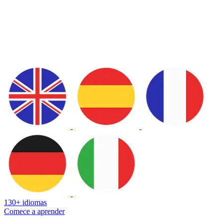
130+ idiomas
Comece a aprender