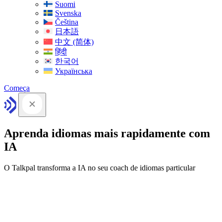
Suomi
Svenska
Čeština
日本語
中文 (简体)
हिंदी
한국어
Українська
Começa
Aprenda idiomas mais rapidamente com
IA
O Talkpal transforma a IA no seu coach de idiomas particular