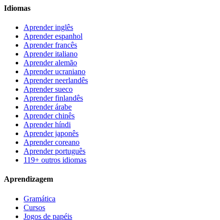
Idiomas
Aprender inglês
Aprender espanhol
Aprender francês
Aprender italiano
Aprender alemão
Aprender ucraniano
Aprender neerlandês
Aprender sueco
Aprender finlandês
Aprender árabe
Aprender chinês
Aprender híndi
Aprender japonês
Aprender coreano
Aprender português
119+ outros idiomas
Aprendizagem
Gramática
Cursos
Jogos de papéis