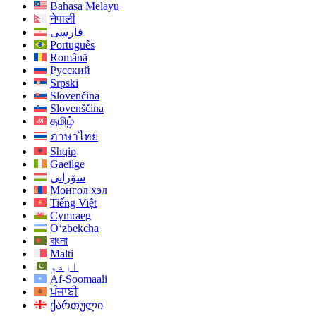
Bahasa Melayu
नेपाली
فارسی
Português
Română
Русский
Srpski
Slovenčina
Slovenščina
தமிழ்
ภาษาไทย
Shqip
Gaeilge
سۆرانی
Монгол хэл
Tiếng Việt
Cymraeg
O‘zbekcha
বাংলা
Malti
اردو
Af-Soomaali
ਪੰਜਾਬੀ
ქართული