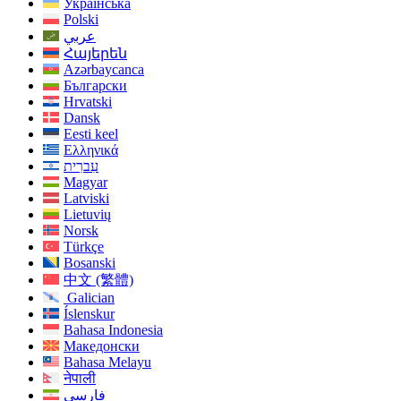
Українська
Polski
عربي
Հայերեն
Azərbaycanca
Български
Hrvatski
Dansk
Eesti keel
Ελληνικά
עִברִית
Magyar
Latviski
Lietuvių
Norsk
Türkçe
Bosanski
中文 (繁體)
Galician
Íslenskur
Bahasa Indonesia
Македонски
Bahasa Melayu
नेपाली
فارسی