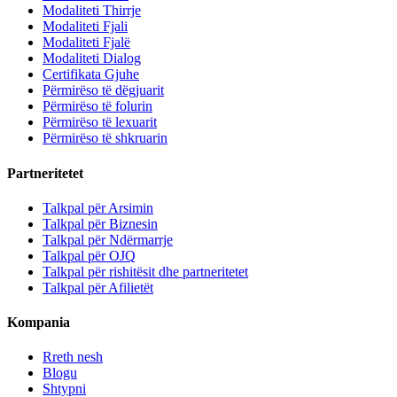
Modaliteti Thirrje
Modaliteti Fjali
Modaliteti Fjalë
Modaliteti Dialog
Certifikata Gjuhe
Përmirëso të dëgjuarit
Përmirëso të folurin
Përmirëso të lexuarit
Përmirëso të shkruarin
Partneritetet
Talkpal për Arsimin
Talkpal për Biznesin
Talkpal për Ndërmarrje
Talkpal për OJQ
Talkpal për rishitësit dhe partneritetet
Talkpal për Afilietët
Kompania
Rreth nesh
Blogu
Shtypni