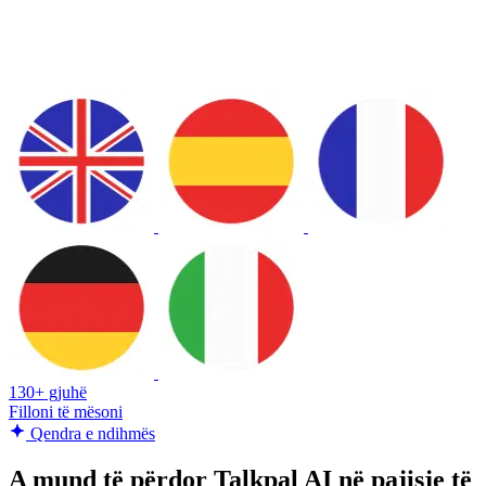
130+ gjuhë
Filloni të mësoni
Qendra e ndihmës
A mund të përdor Talkpal AI në pajisje të