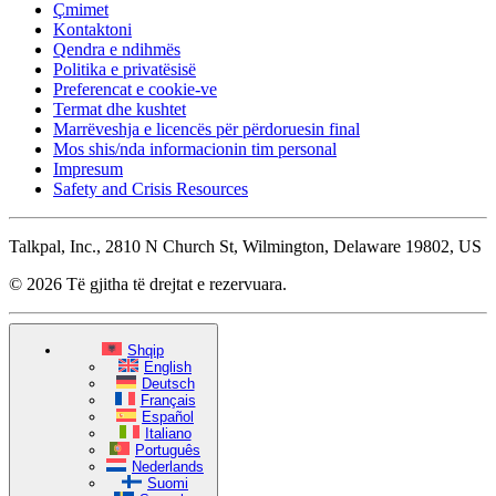
Çmimet
Kontaktoni
Qendra e ndihmës
Politika e privatësisë
Preferencat e cookie-ve
Termat dhe kushtet
Marrëveshja e licencës për përdoruesin final
Mos shis/nda informacionin tim personal
Impresum
Safety and Crisis Resources
Talkpal, Inc., 2810 N Church St, Wilmington, Delaware 19802, US
© 2026 Të gjitha të drejtat e rezervuara.
Shqip
English
Deutsch
Français
Español
Italiano
Português
Nederlands
Suomi