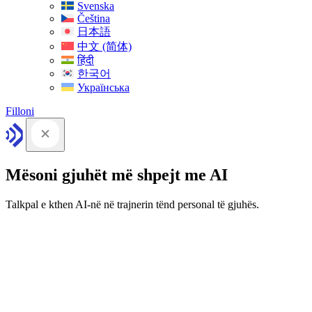
Svenska
Čeština
日本語
中文 (简体)
हिंदी
한국어
Українська
Filloni
Mësoni gjuhët më shpejt me AI
Talkpal e kthen AI-në në trajnerin tënd personal të gjuhës.