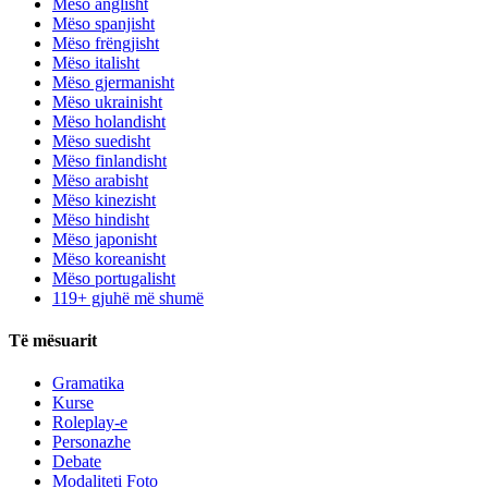
Mëso anglisht
Mëso spanjisht
Mëso frëngjisht
Mëso italisht
Mëso gjermanisht
Mëso ukrainisht
Mëso holandisht
Mëso suedisht
Mëso finlandisht
Mëso arabisht
Mëso kinezisht
Mëso hindisht
Mëso japonisht
Mëso koreanisht
Mëso portugalisht
119+ gjuhë më shumë
Të mësuarit
Gramatika
Kurse
Roleplay-e
Personazhe
Debate
Modaliteti Foto