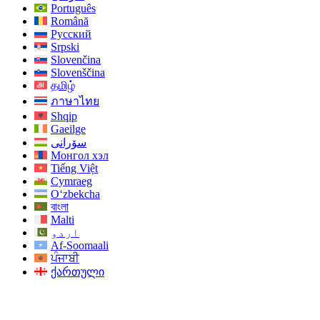
Português
Română
Русский
Srpski
Slovenčina
Slovenščina
தமிழ்
ภาษาไทย
Shqip
Gaeilge
سۆرانی
Монгол хэл
Tiếng Việt
Cymraeg
O‘zbekcha
বাংলা
Malti
اردو
Af-Soomaali
ਪੰਜਾਬੀ
ქართული