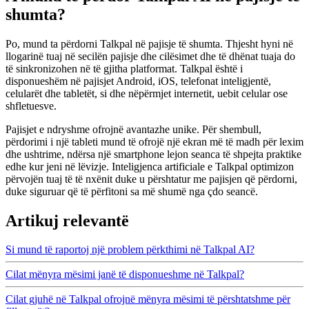
shumta?
Po, mund ta përdorni Talkpal në pajisje të shumta. Thjesht hyni në
llogarinë tuaj në secilën pajisje dhe cilësimet dhe të dhënat tuaja do
të sinkronizohen në të gjitha platformat. Talkpal është i
disponueshëm në pajisjet Android, iOS, telefonat inteligjentë,
celularët dhe tabletët, si dhe nëpërmjet internetit, uebit celular ose
shfletuesve.
Pajisjet e ndryshme ofrojnë avantazhe unike. Për shembull,
përdorimi i një tableti mund të ofrojë një ekran më të madh për lexim
dhe ushtrime, ndërsa një smartphone lejon seanca të shpejta praktike
edhe kur jeni në lëvizje. Inteligjenca artificiale e Talkpal optimizon
përvojën tuaj të të nxënit duke u përshtatur me pajisjen që përdorni,
duke siguruar që të përfitoni sa më shumë nga çdo seancë.
Artikuj relevantë
Si mund të raportoj një problem përkthimi në Talkpal AI?
Cilat mënyra mësimi janë të disponueshme në Talkpal?
Cilat gjuhë në Talkpal ofrojnë mënyra mësimi të përshtatshme për