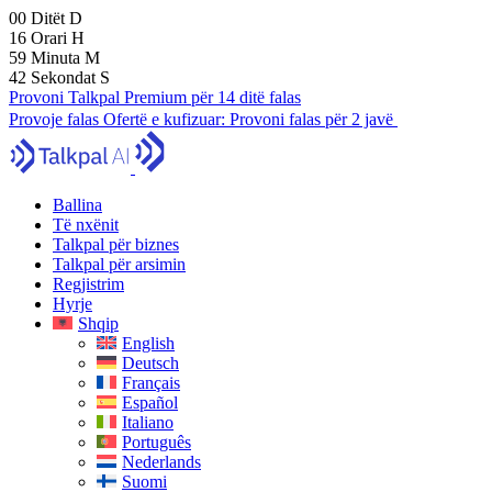
00
Ditët
D
16
Orari
H
59
Minuta
M
41
Sekondat
S
Provoni Talkpal Premium për 14 ditë falas
Provoje falas
Ofertë e kufizuar:
Provoni falas për 2 javë
Ballina
Të nxënit
Talkpal për biznes
Talkpal për arsimin
Regjistrim
Hyrje
Shqip
English
Deutsch
Français
Español
Italiano
Português
Nederlands
Suomi