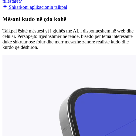
fillestarët?
Shkarkoni aplikacionin talkpal
Mësoni kudo në çdo kohë
Talkpal është mësuesi yt i gjuhës me AI, i disponueshëm në web dhe
celular. Përshpejto rrjedhshmërinë tënde, bisedo për tema interesante
duke shkruar ose folur dhe merr mesazhe zanore realiste kudo dhe
kurdo që dëshiron.