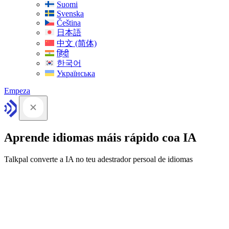
Suomi
Svenska
Čeština
日本語
中文 (简体)
हिंदी
한국어
Українська
Empeza
Aprende idiomas máis rápido coa IA
Talkpal converte a IA no teu adestrador persoal de idiomas