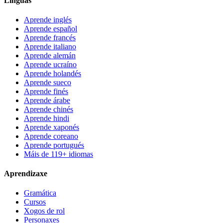
Linguas
Aprende inglés
Aprende español
Aprende francés
Aprende italiano
Aprende alemán
Aprende ucraíno
Aprende holandés
Aprende sueco
Aprende finés
Aprende árabe
Aprende chinés
Aprende hindi
Aprende xaponés
Aprende coreano
Aprende portugués
Máis de 119+ idiomas
Aprendizaxe
Gramática
Cursos
Xogos de rol
Personaxes