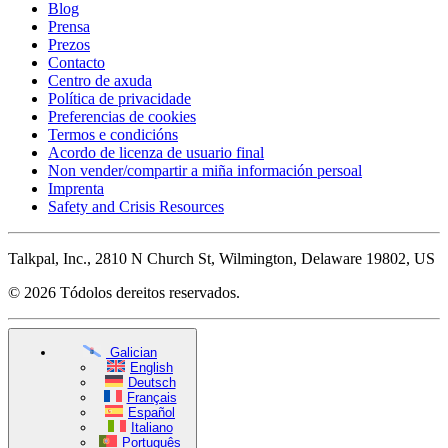
Blog
Prensa
Prezos
Contacto
Centro de axuda
Política de privacidade
Preferencias de cookies
Termos e condicións
Acordo de licenza de usuario final
Non vender/compartir a miña información persoal
Imprenta
Safety and Crisis Resources
Talkpal, Inc., 2810 N Church St, Wilmington, Delaware 19802, US
© 2026 Tódolos dereitos reservados.
Galician
English
Deutsch
Français
Español
Italiano
Português