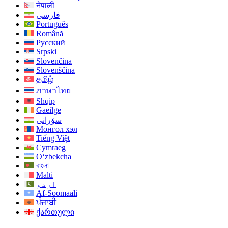
नेपाली
فارسی
Português
Română
Русский
Srpski
Slovenčina
Slovenščina
தமிழ்
ภาษาไทย
Shqip
Gaeilge
سۆرانی
Монгол хэл
Tiếng Việt
Cymraeg
O‘zbekcha
বাংলা
Malti
اردو
Af-Soomaali
ਪੰਜਾਬੀ
ქართული