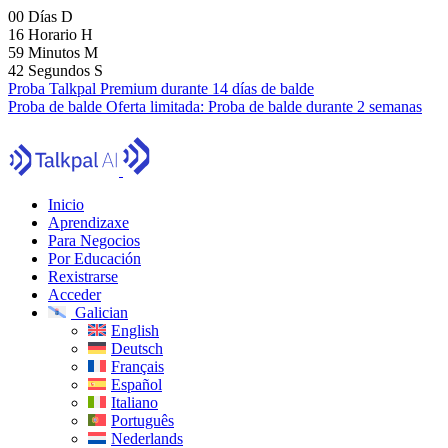
00
Días
D
16
Horario
H
59
Minutos
M
41
Segundos
S
Proba Talkpal Premium durante 14 días de balde
Proba de balde
Oferta limitada:
Proba de balde durante 2 semanas
Inicio
Aprendizaxe
Para Negocios
Por Educación
Rexistrarse
Acceder
Galician
English
Deutsch
Français
Español
Italiano
Português
Nederlands