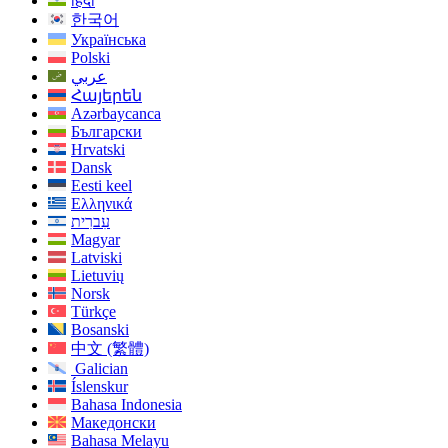
हिंदी
한국어
Українська
Polski
عربي
Հայերեն
Azərbaycanca
Български
Hrvatski
Dansk
Eesti keel
Ελληνικά
עִברִית
Magyar
Latviski
Lietuvių
Norsk
Türkçe
Bosanski
中文 (繁體)
Galician
Íslenskur
Bahasa Indonesia
Македонски
Bahasa Melayu