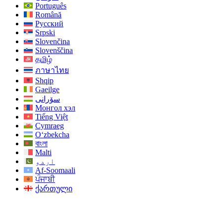
Português
Română
Русский
Srpski
Slovenčina
Slovenščina
தமிழ்
ภาษาไทย
Shqip
Gaeilge
سۆرانی
Монгол хэл
Tiếng Việt
Cymraeg
O‘zbekcha
বাংলা
Malti
اردو
Af-Soomaali
ਪੰਜਾਬੀ
ქართული