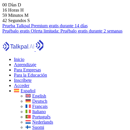
00
Días
D
16
Horas
H
59
Minutos
M
41
Segundos
S
Prueba Talkpal Premium gratis durante 14 días
Pruébalo gratis
Oferta limitada:
Pruébalo gratis durante 2 semanas
Inicio
Aprendizaje
Para Empresas
Para la Educación
Inscríbete
Acceder
Español
English
Deutsch
Français
Italiano
Português
Nederlands
Suomi