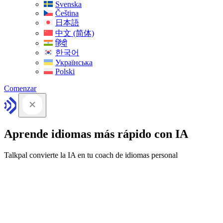
Svenska
Čeština
日本語
中文 (简体)
हिंदी
한국어
Українська
Polski
Comenzar
Aprende idiomas más rápido con IA
Talkpal convierte la IA en tu coach de idiomas personal