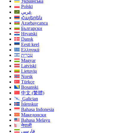
Українська
Polski
عربي
Հայերեն
Azərbaycanca
Български
Hrvatski
Dansk
Eesti keel
Ελληνικά
עִברִית
Magyar
Latviski
Lietuvių
Norsk
Türkçe
Bosanski
中文 (繁體)
Galician
Íslenskur
Bahasa Indonesia
Македонски
Bahasa Melayu
नेपाली
فارسی