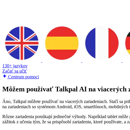
130+ jazykov
Začať sa učiť
Centrum pomoci
Môžem používať Talkpal AI na viacerých 
Áno, Talkpal môžete používať na viacerých zariadeniach. Stačí sa pri
na zariadeniach so systémom Android, iOS, smartfónoch, mobilných t
Rôzne zariadenia ponúkajú jedinečné výhody. Napríklad tablet môže po
zážitok z učenia tým, že sa prispôsobí zariadeniu, ktoré používate, a 