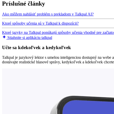
Príslušné články
Ako môžem nahlásiť problém s prekladom v Talkpal AI?
Ktoré spôsoby učenia sú v Talkpal k dispozícii?
Ktoré jazyky na Talkpal ponúkajú spôsoby učenia vhodné pre začiat
Stiahnite si aplikáciu talkpal
Učte sa kdekoľvek a kedykoľvek
Talkpal je jazykový lektor s umelou inteligenciou dostupný na webe 
dostávajte realistické hlasové správy, kedykoľvek a kdekoľvek chcete