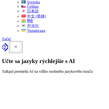
Svenska
Čeština
日本語
中文 (简体)
हिंदी
한국어
Українська
Začať
Učte sa jazyky rýchlejšie s AI
Talkpal premieňa AI na vášho osobného jazykového kouča