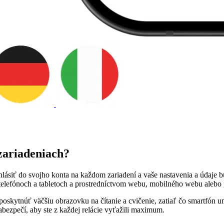
zariadeniach?
hlásiť do svojho konta na každom zariadení a vaše nastavenia a údaje b
elefónoch a tabletoch a prostredníctvom webu, mobilného webu alebo 
skytnúť väčšiu obrazovku na čítanie a cvičenie, zatiaľ čo smartfón um
zabezpečí, aby ste z každej relácie vyťažili maximum.