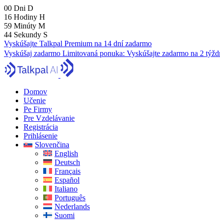
00
Dni
D
16
Hodiny
H
59
Minúty
M
43
Sekundy
S
Vyskúšajte Talkpal Premium na 14 dní zadarmo
Vyskúšaj zadarmo
Limitovaná ponuka:
Vyskúšajte zadarmo na 2 týžd
Domov
Učenie
Pe Firmy
Pre Vzdelávanie
Registrácia
Prihlásenie
Slovenčina
English
Deutsch
Français
Español
Italiano
Português
Nederlands
Suomi